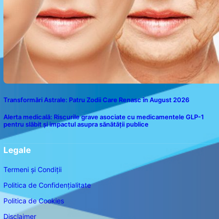
Transformări Astrale: Patru Zodii Care Renasc în August 2026
Alerta medicală: Riscurile grave asociate cu medicamentele GLP-1
pentru slăbit și impactul asupra sănătății publice
Legale
Termeni și Condiții
Politica de Confidențialitate
Politica de Cookies
Disclaimer