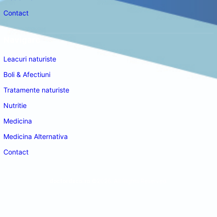
Contact
Navigare
Leacuri naturiste
Boli & Afectiuni
Tratamente naturiste
Nutritie
Medicina
Medicina Alternativa
Contact
doctordeco.ro
©2026. All Rights Reserved.