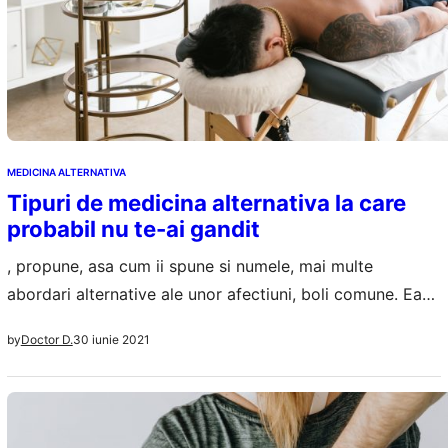
MEDICINA ALTERNATIVA
Tipuri de medicina alternativa la care
probabil nu te-ai gandit
, propune, asa cum ii spune si numele, mai multe
abordari alternative ale unor afectiuni, boli comune. Ea
poate sa functioneze in paralel cu Medicina clasica,
30 iunie 2021
by
Doctor D.
bazata pe tratamente cu substante chimice,
medicamente, injectii etc. Stim deja de acupunctura, de
homeopatie, de yoga. Insa in medicina alternativa avem
si tipuri la care nu te-ai fi…