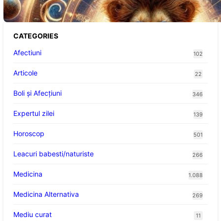
CATEGORIES
Afectiuni
102
Articole
22
Boli și Afecțiuni
346
Expertul zilei
139
Horoscop
501
Leacuri babesti/naturiste
266
Medicina
1.088
Medicina Alternativa
269
Mediu curat
11