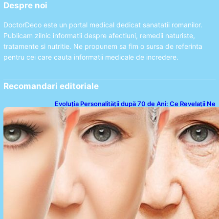
Despre noi
DoctorDeco este un portal medical dedicat sanatatii romanilor.
Publicam zilnic informatii despre afectiuni, remedii naturiste,
tratamente si nutritie. Ne propunem sa fim o sursa de referinta
pentru cei care cauta informatii medicale de incredere.
Recomandari editoriale
Evoluția Personalității după 70 de Ani: Ce Revelații Ne
Oferă Studiile Psihologice