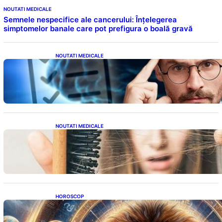
NOUTATI MEDICALE
Semnele nespecifice ale cancerului: Înțelegerea
simptomelor banale care pot prefigura o boală gravă
NOUTATI MEDICALE
Inteligența dincolo de note: Semnele unui IQ
ridicat care nu țin de școală
NOUTATI MEDICALE
Semnele unei deficiențe de proteine:
Impactul asupra sănătății tale
HOROSCOP
Portalul Leului 8/8: Oportunități de
Abundență pentru Cinci Zodii în 2026