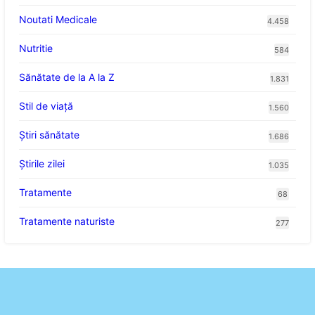
Noutati Medicale
4.458
Nutritie
584
Sănătate de la A la Z
1.831
Stil de viaţă
1.560
Ştiri sănătate
1.686
Știrile zilei
1.035
Tratamente
68
Tratamente naturiste
277