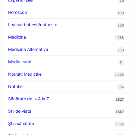
139
Horoscop
499
Leacuri babesti/naturiste
266
Medicina
1.088
Medicina Alternativa
268
Mediu curat
11
Noutati Medicale
4.448
Nutritie
584
Sănătate de la A la Z
1.827
Stil de viaţă
1.557
Ştiri sănătate
1.684