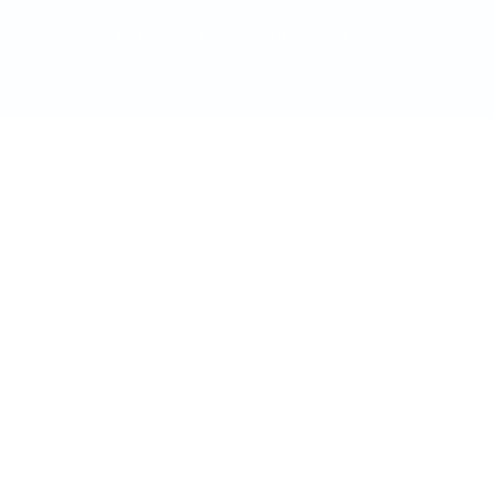
doctordeco.ro
©2026. All Rights Reserved.