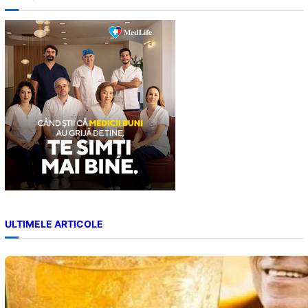
r
c
h
ULTIMELE ARTICOLE