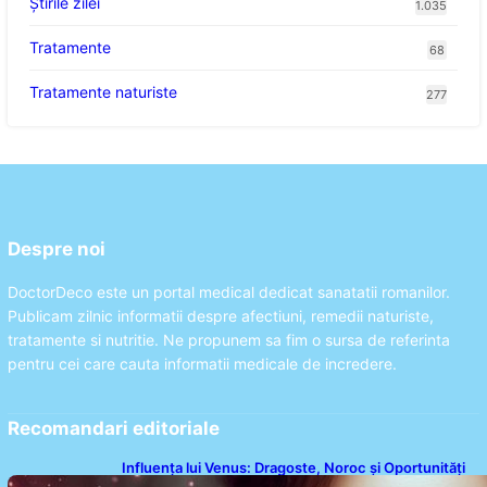
Știrile zilei
1.035
Tratamente
68
Tratamente naturiste
277
Despre noi
DoctorDeco este un portal medical dedicat sanatatii romanilor.
Publicam zilnic informatii despre afectiuni, remedii naturiste,
tratamente si nutritie. Ne propunem sa fim o sursa de referinta
pentru cei care cauta informatii medicale de incredere.
Recomandari editoriale
Influența lui Venus: Dragoste, Noroc și Oportunități
pentru Tauri și Balanțe în Weekendul 8-9 August