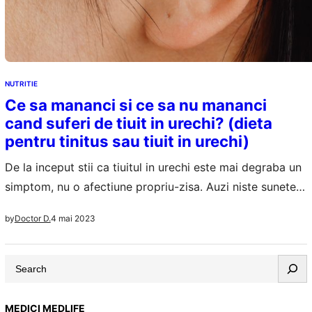
NUTRITIE
Ce sa mananci si ce sa nu mananci
cand suferi de tiuit in urechi? (dieta
pentru tinitus sau tiuit in urechi)
De la inceput stii ca tiuitul in urechi este mai degraba un
simptom, nu o afectiune propriu-zisa. Auzi niste sunete,
„tiuituri”, asta desi in mediul extern nu ai astfel de sunete.
4 mai 2023
by
Doctor D.
De la sunete puternice la unele foarte greu de perceput,
tiuitul in urechi poate fi foarte deranjant si poate sa
S
apara in ambele urechi…
e
a
MEDICI MEDLIFE