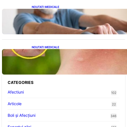
NOUTATI MEDICALE
Îmbunătățirea sănătății cardiovasculare:
Patru exerciții simple pentru reducerea
tensiunii arteriale la domiciliu
NOUTATI MEDICALE
Cum bacteriile pielii influențează atracția
țânțarilor: O nouă viziune asupra alegerii
victimelor
CATEGORIES
Afectiuni
102
Articole
22
Boli și Afecțiuni
346
Expertul zilei