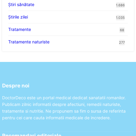
Ştiri sănătate
1.686
Știrile zilei
1.035
Tratamente
68
Tratamente naturiste
277
Despre noi
DoctorDeco este un portal medical dedicat sanatatii romanilor.
Publicam zilnic informatii despre afectiuni, remedii naturiste,
tratamente si nutritie. Ne propunem sa fim o sursa de referinta
pentru cei care cauta informatii medicale de incredere.
Recomandari editoriale