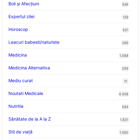
Boli și Afecțiuni
346
Expertul zilei
139
Horoscop
501
Leacuri babesti/naturiste
266
Medicina
1.088
Medicina Alternativa
269
Mediu curat
11
Noutati Medicale
4.458
Nutritie
584
Sănătate de la A la Z
1.831
Stil de viaţă
1.560