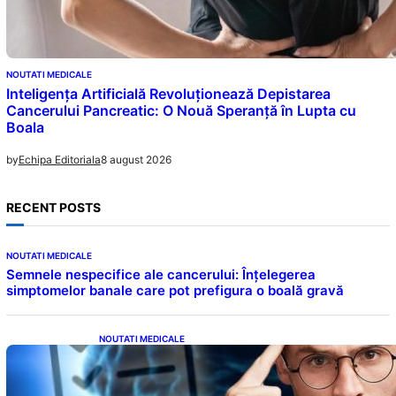
NOUTATI MEDICALE
Inteligența Artificială Revoluționează Depistarea
Cancerului Pancreatic: O Nouă Speranță în Lupta cu
Boala
8 august 2026
by
Echipa Editoriala
RECENT POSTS
NOUTATI MEDICALE
Semnele nespecifice ale cancerului: Înțelegerea
simptomelor banale care pot prefigura o boală gravă
NOUTATI MEDICALE
Inteligența dincolo de note: Semnele unui IQ
ridicat care nu țin de școală