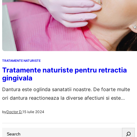
TRATAMENTE NATURISTE
Tratamente naturiste pentru retractia
gingivala
Dantura este oglinda sanatatii noastre. De foarte multe
ori dantura reactioneaza la diverse afectiuni si este
influentata de schimbarile majore din organism. Ingrijirea
15 iulie 2024
by
Doctor D.
cavitatii bucale si a danturii nu e suficienta pentru a
putea preveni cele mai complicate si greu de tratat boli
S
dentare. Uneori e nevoie si de tratamente naturiste cu