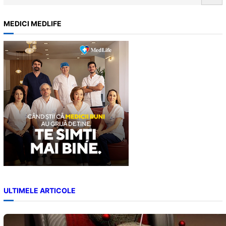
e
efecte dovedite care…
a
MEDICI MEDLIFE
r
c
h
ULTIMELE ARTICOLE