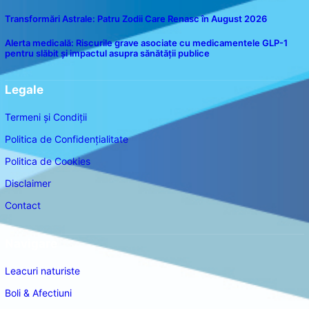
Transformări Astrale: Patru Zodii Care Renasc în August 2026
Alerta medicală: Riscurile grave asociate cu medicamentele GLP-1
pentru slăbit și impactul asupra sănătății publice
Legale
Termeni și Condiții
Politica de Confidențialitate
Politica de Cookies
Disclaimer
Contact
Navigare
Leacuri naturiste
Boli & Afectiuni