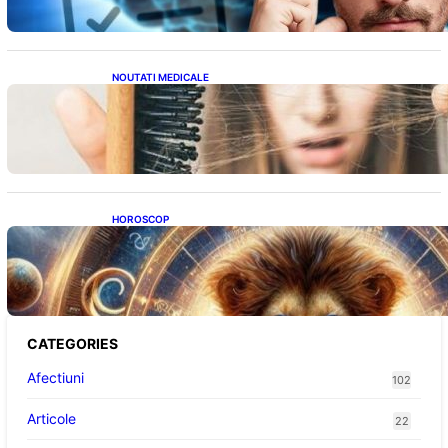
NOUTATI MEDICALE
Semnele unei deficiențe de proteine:
Impactul asupra sănătății tale
HOROSCOP
Portalul Leului 8/8: Oportunități de
Abundență pentru Cinci Zodii în 2026
CATEGORIES
Afectiuni
102
Articole
22