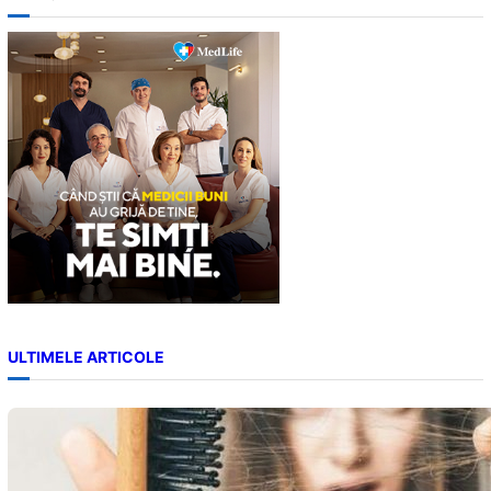
r
c
h
ULTIMELE ARTICOLE