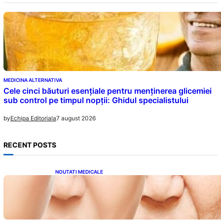
MEDICINA ALTERNATIVA
Cele cinci băuturi esențiale pentru menținerea glicemiei
sub control pe timpul nopții: Ghidul specialistului
7 august 2026
by
Echipa Editoriala
RECENT POSTS
NOUTATI MEDICALE
Evoluția Personalității după 70 de Ani: Ce
Revelații Ne Oferă Studiile Psihologice