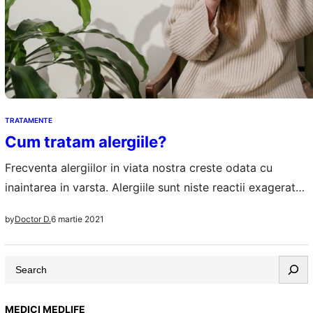
TRATAMENTE
Cum tratam alergiile?
Frecventa alergiilor in viata nostra creste odata cu
inaintarea in varsta. Alergiile sunt niste reactii exagerate
ale corpului uman, dupa ce acesta a intrat in contact cu
6 martie 2021
by
Doctor D.
substante din mediul in care traim. Sistemul imunitar se
activeaza si reactioneaza puternic impotriva lor,
S
vazandu-le ca pe niste substante straine periculoase.
e
Alergenii, substantele care provoaca alergii, pot…
a
MEDICI MEDLIFE