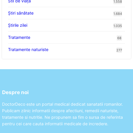
Stil de viaţă
1.558
Ştiri sănătate
1.684
Știrile zilei
1.035
Tratamente
68
Tratamente naturiste
277
Despre noi
DoctorDeco este un portal medical dedicat sanatatii romanilor.
Publicam zilnic informatii despre afectiuni, remedii naturiste,
tratamente si nutritie. Ne propunem sa fim o sursa de referinta
pentru cei care cauta informatii medicale de incredere.