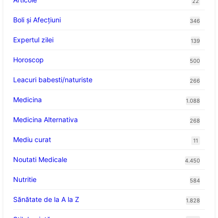
22
Boli și Afecțiuni
346
Expertul zilei
139
Horoscop
500
Leacuri babesti/naturiste
266
Medicina
1.088
Medicina Alternativa
268
Mediu curat
11
Noutati Medicale
4.450
Nutritie
584
Sănătate de la A la Z
1.828