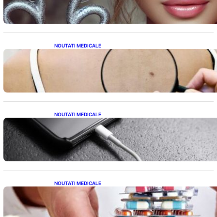
Weekendul 8-9 August
NOUTATI MEDICALE
10 Semne Ascunse ale Cancerului de Piele:
Ce Trebuie să Știm pentru a Ne Proteja
NOUTATI MEDICALE
Încărcarea Telefonului Pe Timp de Noapte:
Mituri, Realități și Impact Asupra Bateriei
NOUTATI MEDICALE
Criza Medicamentelor pentru Tulburări
Digestive: Ce Înseamnă Suspendarea Colebil
și Panzcebil pentru Pacienți