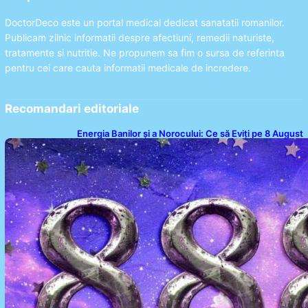
DoctorDeco este un portal medical dedicat sanatatii romanilor.
Publicam zilnic informatii despre afectiuni, remedii naturiste,
tratamente si nutritie. Ne propunem sa fim o sursa de referinta
pentru cei care cauta informatii medicale de incredere.
Recomandari editoriale
Energia Banilor și a Norocului: Ce să Eviți pe 8 August
pentru a Nu Bloca Fluxul Prosperității