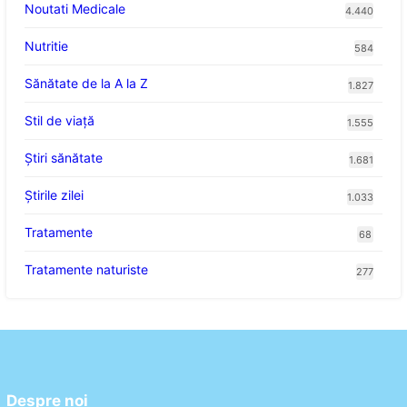
Noutati Medicale
4.440
Nutritie
584
Sănătate de la A la Z
1.827
Stil de viaţă
1.555
Ştiri sănătate
1.681
Știrile zilei
1.033
Tratamente
68
Tratamente naturiste
277
Despre noi