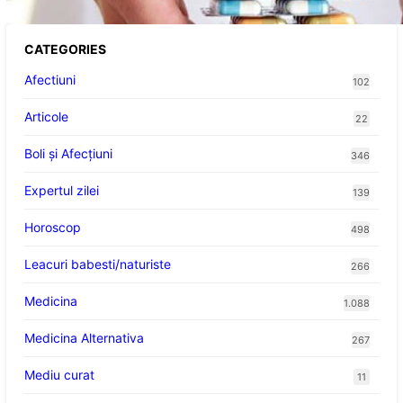
CATEGORIES
Afectiuni
102
Articole
22
Boli și Afecțiuni
346
Expertul zilei
139
Horoscop
498
Leacuri babesti/naturiste
266
Medicina
1.088
Medicina Alternativa
267
Mediu curat
11