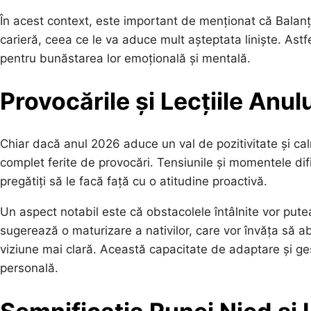
În acest context, este important de menționat că Balanțel
carieră, ceea ce le va aduce mult așteptata liniște. Astfe
pentru bunăstarea lor emoțională și mentală.
Provocările și Lecțiile Anul
Chiar dacă anul 2026 aduce un val de pozitivitate și cal
complet ferite de provocări. Tensiunile și momentele difici
pregătiți să le facă față cu o atitudine proactivă.
Un aspect notabil este că obstacolele întâlnite vor putea
sugerează o maturizare a nativilor, care vor învăța să a
viziune mai clară. Această capacitate de adaptare și gest
personală.