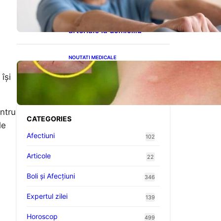
cardiovasculare: Patru
exerciții simple pentru
reducerea tensiunii
arteriale la domiciliu
NOUTATI MEDICALE
Cum bacteriile pielii
își
influențează atracția
țânțarilor: O nouă viziune
asupra alegerii victimelor
entru
CATEGORIES
le
Afectiuni
102
Articole
22
Boli și Afecțiuni
346
Expertul zilei
139
Horoscop
499