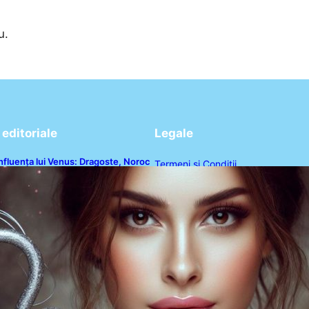
u.
editoriale
Legale
nfluența lui Venus: Dragoste, Noroc
Termeni și Condiții
i Oportunități pentru Tauri și Balanțe
n Weekendul 8-9 August
Politica de Confidențialitate
Politica de Cookies
Disclaimer
Contact