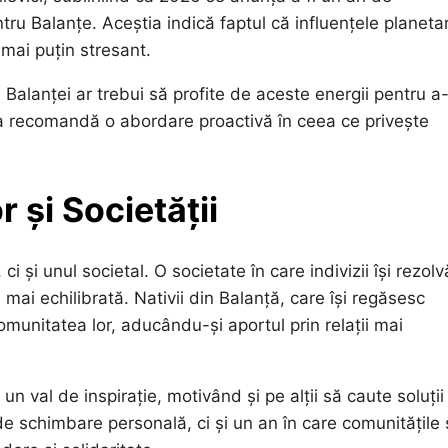
tru Balanțe. Aceștia indică faptul că influențele planeta
 mai puțin stresant.
alanței ar trebui să profite de aceste energii pentru a-
tia recomandă o abordare proactivă în ceea ce privește
 și Societății
 și unul societal. O societate în care indivizii își rezolv
ai echilibrată. Nativii din Balanță, care își regăsesc
 comunitatea lor, aducându-și aportul prin relații mai
n val de inspirație, motivând și pe alții să caute soluții
de schimbare personală, ci și un an în care comunitățile