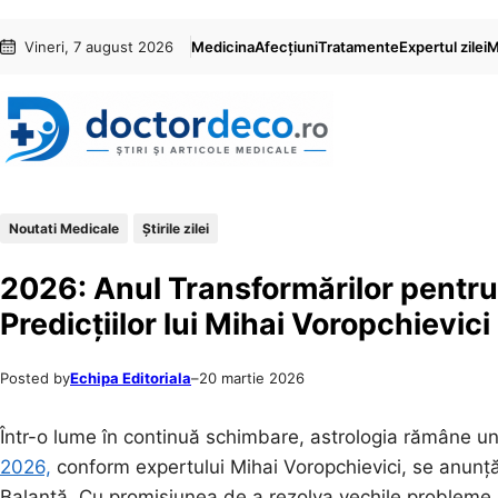
Sari
Skip
Vineri, 7 august 2026
Medicina
Afecțiuni
Tratamente
Expertul zilei
M
la
to
conținut
content
Noutati Medicale
Știrile zilei
2026: Anul Transformărilor pentru 
Predicțiilor lui Mihai Voropchievici
Posted by
Echipa Editoriala
–
20 martie 2026
Într-o lume în continuă schimbare, astrologia rămâne un g
2026,
conform expertului Mihai Voropchievici, se anunță a
Balanță. Cu promisiunea de a rezolva vechile probleme ș