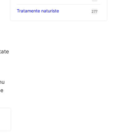
Tratamente naturiste
277
tate
nu
de