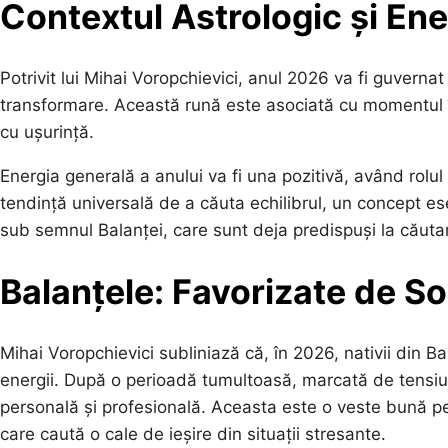
Contextul Astrologic și Ene
Potrivit lui Mihai Voropchievici, anul 2026 va fi guverna
transformare. Această rună este asociată cu momentul în 
cu ușurință.
Energia generală a anului va fi una pozitivă, având rolul 
tendință universală de a căuta echilibrul, un concept ese
sub semnul Balanței, care sunt deja predispuși la căutare
Balanțele: Favorizate de S
Mihai Voropchievici subliniază că, în 2026, nativii din Ba
energii. După o perioadă tumultoasă, marcată de tensiuni 
personală și profesională. Aceasta este o veste bună pe
care caută o cale de ieșire din situații stresante.