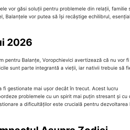
e vor găsi soluții pentru problemele din relații, familie
l, Balanțele vor putea să își recâștige echilibrul, esenția
ui 2026
m pentru Balanțe, Voropchievici avertizează că nu vor fi
le sunt parte integrantă a vieții, iar nativii trebuie să fi
 fi gestionate mai ușor decât în trecut. Acest lucru
bordeze problemele cu un spirit mai puțin stresant și cu 
ionare a dificultăților este crucială pentru dezvoltarea 