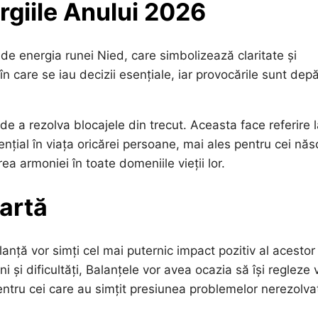
rgiile Anului 2026
t de energia runei Nied, care simbolizează claritate și
care se iau decizii esențiale, iar provocările sunt depă
de a rezolva blocajele din trecut. Aceasta face referire l
nțial în viața oricărei persoane, mai ales pentru cei năs
a armoniei în toate domeniile vieții lor.
oartă
lanță vor simți cel mai puternic impact pozitiv al acestor
și dificultăți, Balanțele vor avea ocazia să își regleze 
ntru cei care au simțit presiunea problemelor nerezolvat