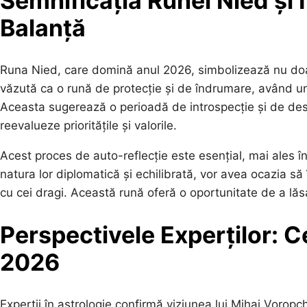
Semnificația Runei Nied și
Balanță
Runa Nied, care domină anul 2026, simbolizează nu doar cl
văzută ca o rună de protecție și de îndrumare, având un
Aceasta sugerează o perioadă de introspecție și de desco
reevalueze prioritățile și valorile.
Acest proces de auto-reflecție este esențial, mai ales î
natura lor diplomatică și echilibrată, vor avea ocazia să 
cu cei dragi. Această rună oferă o oportunitate de a lăsa
Perspectivele Experților: 
2026
Experții în astrologie confirmă viziunea lui Mihai Voropc