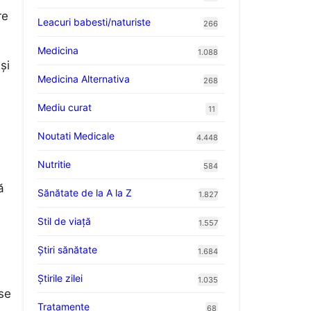
re
Leacuri babesti/naturiste
266
Medicina
1.088
și
Medicina Alternativa
268
Mediu curat
11
Noutati Medicale
4.448
Nutritie
584
ă
Sănătate de la A la Z
1.827
Stil de viaţă
1.557
Ştiri sănătate
1.684
Știrile zilei
1.035
 se
Tratamente
68