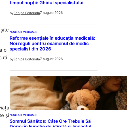
timpul nopții: Ghidul specialistului
7 august 2026
by
Echipa Editoriala
șite
NOUTATI MEDICALE
Reforme esențiale în educația medicală:
Noi reguli pentru examenul de medic
specialist din 2026
a o
cuți
7 august 2026
by
Echipa Editoriala
viața
e și
NOUTATI MEDICALE
Somnul Sănătos: Câte Ore Trebuie Să
Dormi în Funcție de Vârstă și Impactul