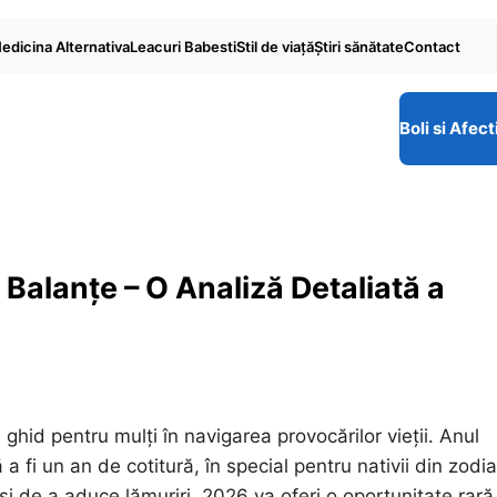
edicina Alternativa
Leacuri Babesti
Stil de viaţă
Ştiri sănătate
Contact
Boli si Afect
Balanțe – O Analiză Detaliată a
hid pentru mulți în navigarea provocărilor vieții. Anul
 fi un an de cotitură, în special pentru nativii din zodia
i de a aduce lămuriri, 2026 va oferi o oportunitate rară