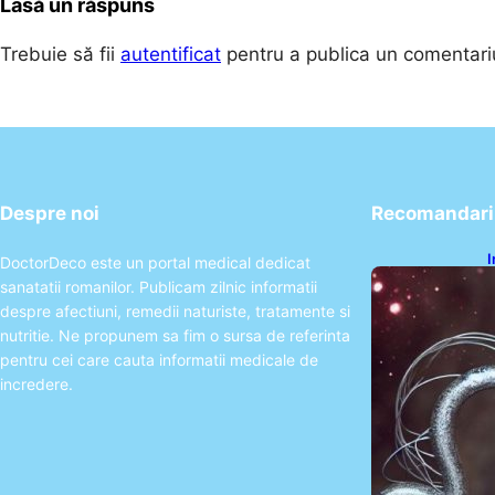
Lasă un răspuns
Trebuie să fii
autentificat
pentru a publica un comentari
Despre noi
Recomandari 
I
DoctorDeco este un portal medical dedicat
ș
sanatatii romanilor. Publicam zilnic informatii
î
despre afectiuni, remedii naturiste, tratamente si
nutritie. Ne propunem sa fim o sursa de referinta
pentru cei care cauta informatii medicale de
incredere.