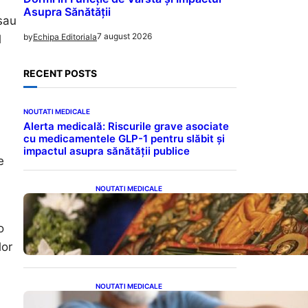
Asupra Sănătății
 sau
7 august 2026
by
Echipa Editoriala
l
RECENT POSTS
NOUTATI MEDICALE
Alerta medicală: Riscurile grave asociate
cu medicamentele GLP-1 pentru slăbit și
impactul asupra sănătății publice
e
NOUTATI MEDICALE
Postul Adormirii Maicii
Domnului: Tradiții,
Superstiții și Implicații
o
Spiritualitate în 2026
lor
NOUTATI MEDICALE
Îmbunătățirea sănătății