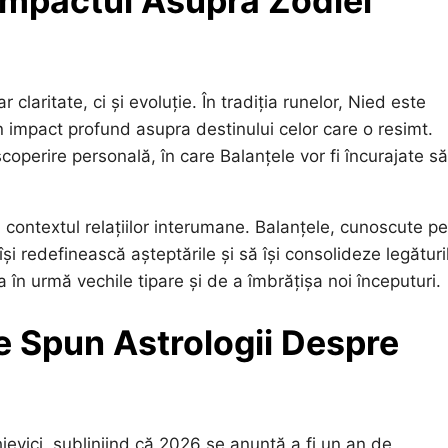
 Impactul Asupra Zodiei
aritate, ci și evoluție. În tradiția runelor, Nied este
 impact profund asupra destinului celor care o resimt.
perire personală, în care Balanțele vor fi încurajate să 
n contextul relațiilor interumane. Balanțele, cunoscute p
își redefinească așteptările și să își consolideze legături
 în urmă vechile tipare și de a îmbrățișa noi începuturi.
Ce Spun Astrologii Despre
hievici, subliniind că 2026 se anunță a fi un an de