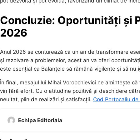
pot dezvolta și pot evolua, favorizând un climat de încre
Concluzie: Oportunități și 
2026
Anul 2026 se conturează ca un an de transformare esenți
și rezolvare a problemelor, acest an va oferi oportunităț
este esențial ca Balanțele să rămână vigilente și să nu 
În final, mesajul lui Mihai Voropchievici ne amintește că
vin fără efort. Cu o atitudine pozitivă și deschidere că
neuitat, plin de realizări și satisfacții.
Cod Portocaliu de 
Echipa Editoriala