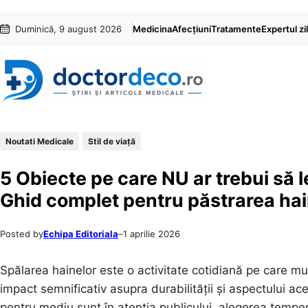
Sari
Skip
Duminică, 9 august 2026
Medicina
Afecțiuni
Tratamente
Expertul zil
la
to
conținut
content
Noutati Medicale
Stil de viaţă
5 Obiecte pe care NU ar trebui să l
Ghid complet pentru păstrarea hai
Posted by
Echipa Editoriala
–
1 aprilie 2026
Spălarea hainelor este o activitate cotidiană pe care m
impact semnificativ asupra durabilității și aspectului ac
pentru mediu sunt în atenția publicului, alegerea temper