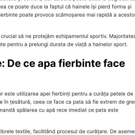
eea ce poate duce la faptul că hainele își pierd forma și
ierbinte poate provoca scămoșarea mai rapidă a acesto
este crucial să ne protejăm echipamentul sportiv. Majoritate
e pentru a prelungi durata de viață a hainelor sport.
: De ce apa fierbinte face
r este utilizarea apei fierbinți pentru a curăța petele de
ge în țesătură, ceea ce face ca pata să fie extrem de gr
ecomandă spălarea cu apă rece imediat ce pata este
fibrele textile, facilitând procesul de curățare. De asem