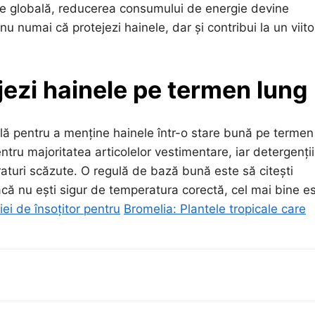
are globală, reducerea consumului de energie devine
u numai că protejezi hainele, dar și contribui la un viito
jezi hainele pe termen lung
lă pentru a menține hainele într-o stare bună pe termen
ntru majoritatea articolelor vestimentare, iar detergenții
eraturi scăzute. O regulă de bază bună este să citești
Dacă nu ești sigur de temperatura corectă, cel mai bine e
ei de însoțitor pentru
Bromelia: Plantele tropicale care