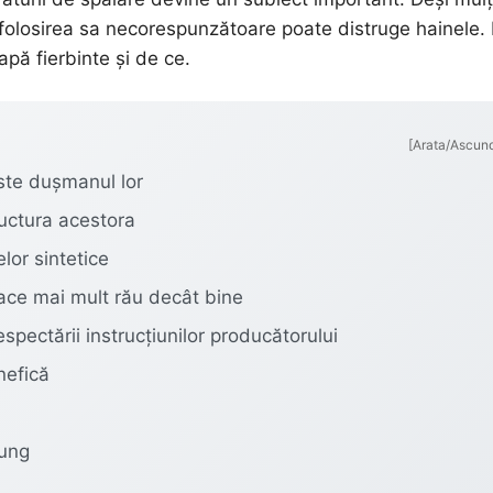
 folosirea sa necorespunzătoare poate distruge hainele. 
 apă fierbinte și de ce.
[Arata/Ascun
este dușmanul lor
ructura acestora
lor sintetice
face mai mult rău decât bine
spectării instrucțiunilor producătorului
nefică
lung