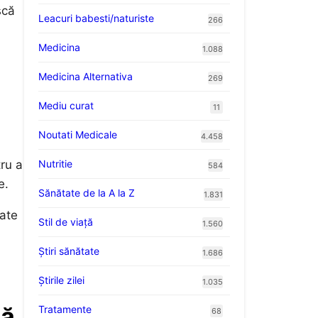
scă
Leacuri babesti/naturiste
266
Medicina
1.088
Medicina Alternativa
269
Mediu curat
11
Noutati Medicale
4.458
Nutritie
tru a
584
e.
Sănătate de la A la Z
1.831
ate
Stil de viaţă
1.560
Ştiri sănătate
1.686
Știrile zilei
1.035
că
Tratamente
68