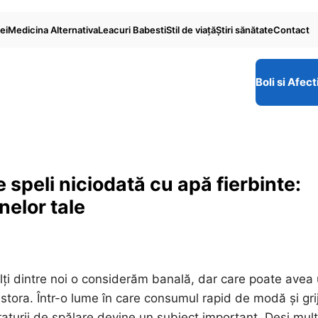
ei
Medicina Alternativa
Leacuri Babesti
Stil de viaţă
Ştiri sănătate
Contact
Boli si Afect
e speli niciodată cu apă fierbinte:
nelor tale
ulți dintre noi o considerăm banală, dar care poate avea
estora. Într-o lume în care consumul rapid de modă și gri
aturii de spălare devine un subiect important. Deși mulț