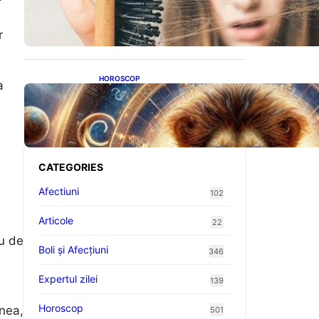
proteine: Impactul asupra
sănătății tale
r
HOROSCOP
a
Portalul Leului 8/8:
Oportunități de Abundență
pentru Cinci Zodii în 2026
CATEGORIES
Afectiuni
102
Articole
22
eu de
Boli și Afecțiuni
346
Expertul zilei
139
Horoscop
enea,
501