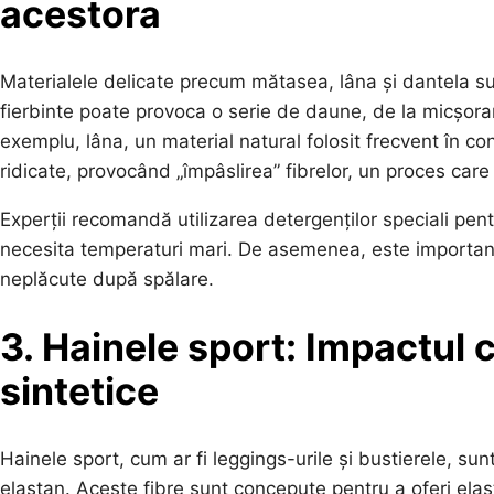
acestora
Materialele delicate precum mătasea, lâna și dantela su
fierbinte poate provoca o serie de daune, de la micșorar
exemplu, lâna, un material natural folosit frecvent în co
ridicate, provocând „împâslirea” fibrelor, un proces car
Experții recomandă utilizarea detergenților speciali pent
necesita temperaturi mari. De asemenea, este important s
neplăcute după spălare.
3. Hainele sport: Impactul 
sintetice
Hainele sport, cum ar fi leggings-urile și bustierele, su
elastan. Aceste fibre sunt concepute pentru a oferi elas