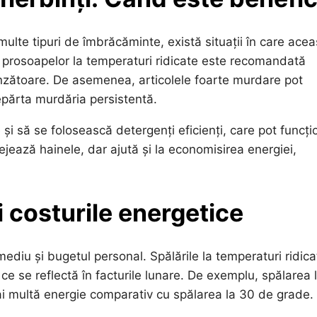
multe tipuri de îmbrăcăminte, există situații în care acea
și prosoapelor la temperaturi ridicate este recomandată
punzătoare. De asemenea, articolele foarte murdare pot
epărta murdăria persistentă.
 și să se folosească detergenți eficienți, care pot funcți
ejează hainele, dar ajută și la economisirea energiei,
 costurile energetice
 mediu și bugetul personal. Spălările la temperaturi ridica
e se reflectă în facturile lunare. De exemplu, spălarea 
 multă energie comparativ cu spălarea la 30 de grade.