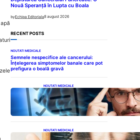
Nouă Speranță în Lupta cu Boala
8 august 2026
by
Echipa Editoriala
 apă
RECENT POSTS
aturi
NOUTATI MEDICALE
Semnele nespecifice ale cancerului:
Înțelegerea simptomelor banale care pot
prefigura o boală gravă
izele
NOUTATI MEDICALE
Inteligența dincolo de note:
Semnele unui IQ ridicat
care nu țin de școală
NOUTATI MEDICALE
Semnele unei deficiențe de
a