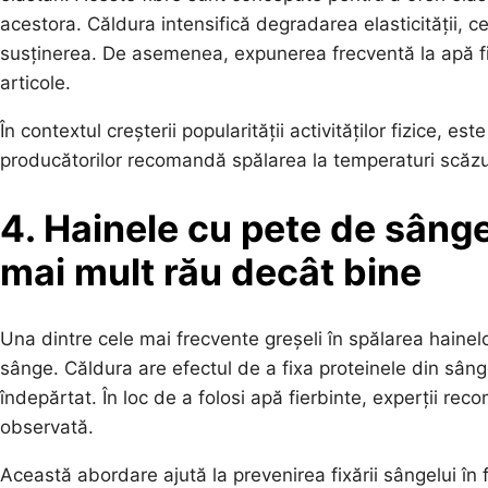
acestora. Căldura intensifică degradarea elasticității, c
susținerea. De asemenea, expunerea frecventă la apă f
articole.
În contextul creșterii popularității activităților fizice, 
producătorilor recomandă spălarea la temperaturi scăzut
4. Hainele cu pete de sânge
mai mult rău decât bine
Una dintre cele mai frecvente greșeli în spălarea hainelo
sânge. Căldura are efectul de a fixa proteinele din sân
îndepărtat. În loc de a folosi apă fierbinte, experții r
observată.
Această abordare ajută la prevenirea fixării sângelui în 