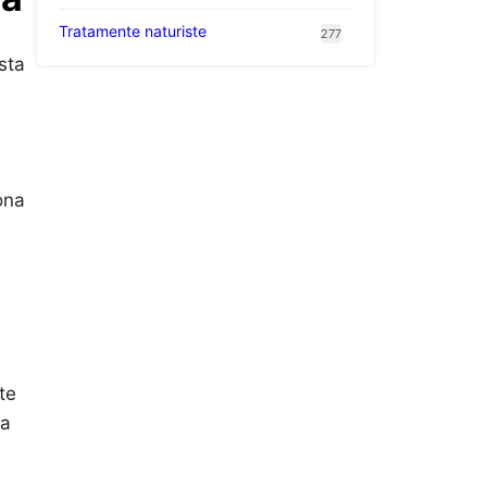
Tratamente naturiste
277
sta
ona
te
la