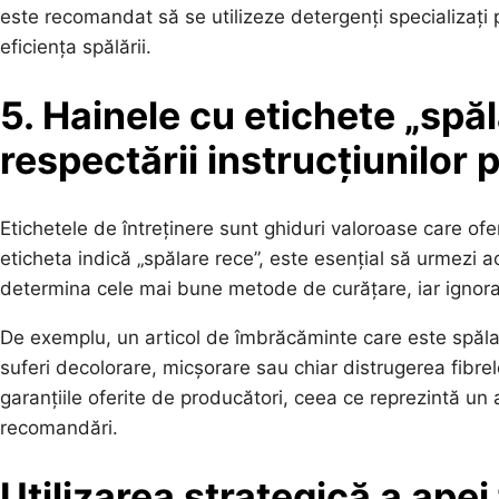
este recomandat să se utilizeze detergenți specializați
eficiența spălării.
5. Hainele cu etichete „spă
respectării instrucțiunilor
Etichetele de întreținere sunt ghiduri valoroase care ofe
eticheta indică „spălare rece”, este esențial să urmezi a
determina cele mai bune metode de curățare, iar ignorare
De exemplu, un articol de îmbrăcăminte care este spăl
suferi decolorare, micșorare sau chiar distrugerea fibrel
garanțiile oferite de producători, ceea ce reprezintă un 
recomandări.
Utilizarea strategică a apei