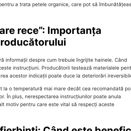
 pentru a trata petele organice, care pot să îmbunătățea
lare rece”: Importanța
 producătorului
ră informații despre cum trebuie îngrijite hainele. Când
ceste instrucțiuni. Producătorii testează materialele pen
a acestor indicații poate duce la deteriorări ireversibil
at la o temperatură mai mare decât cea recomandată po
or. În plus, nerespectarea instrucțiunilor poate anula
alt motiv pentru care este vital să respecți aceste
 fierbinți: Când este benefi