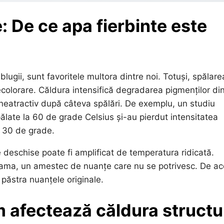
e: De ce apa fierbinte este
blugii, sunt favoritele multora dintre noi. Totuși, spălare
colorare. Căldura intensifică degradarea pigmenților di
i neatractiv după câteva spălări. De exemplu, un studiu
spălate la 60 de grade Celsius și-au pierdut intensitatea
a 30 de grade.
le deschise poate fi amplificat de temperatura ridicată.
i seama, un amestec de nuanțe care nu se potrivesc. De a
 păstra nuanțele originale.
m afectează căldura structu