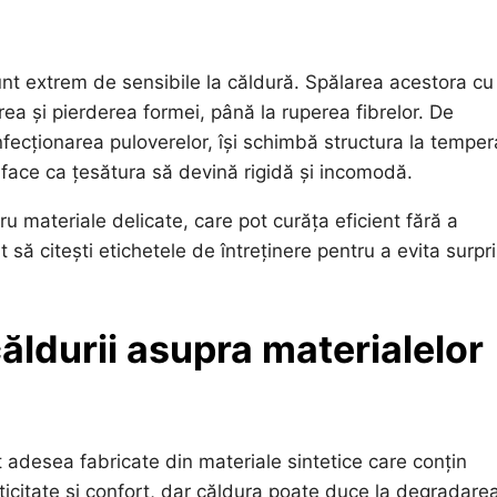
nt extrem de sensibile la căldură. Spălarea acestora cu
ea și pierderea formei, până la ruperea fibrelor. De
nfecționarea puloverelor, își schimbă structura la temper
e face ca țesătura să devină rigidă și incomodă.
ru materiale delicate, care pot curăța eficient fără a
ă citești etichetele de întreținere pentru a evita surpr
căldurii asupra materialelor
nt adesea fabricate din materiale sintetice care conțin
ticitate și confort, dar căldura poate duce la degradare