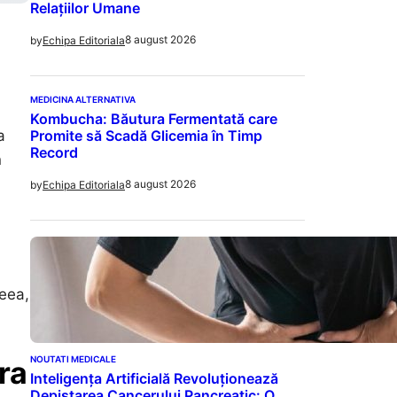
Relațiilor Umane
8 august 2026
by
Echipa Editoriala
MEDICINA ALTERNATIVA
Kombucha: Băutura Fermentată care
Promite să Scadă Glicemia în Timp
a
Record
n
8 august 2026
by
Echipa Editoriala
ceea,
NOUTATI MEDICALE
ra
Inteligența Artificială Revoluționează
Depistarea Cancerului Pancreatic: O