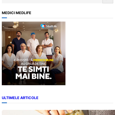
e
a
MEDICI MEDLIFE
r
c
h
ULTIMELE ARTICOLE