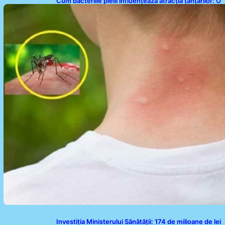
Cum bacteriile pielii influențează atracția țânțarilor: O
nouă viziune asupra alegerii victimelor
Investiția Ministerului Sănătății: 174 de milioane de lei