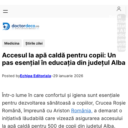
Sari
Skip
la
to
Boli si
Afectiun
conținut
content
Sănătat
de la A la
Medici
Tratame
Medicina
Știrile zilei
Nutriti
Diction
Accesul la apă caldă pentru copii: Un
pas esențial în educația din județul Alba
Posted by
Echipa Editoriala
–
29 ianuarie 2026
Într-o lume în care confortul și igiena sunt esențiale
pentru dezvoltarea sănătoasă a copiilor, Crucea Roșie
Română, împreună cu Ariston
România,
a demarat o
inițiativă lăudabilă care vizează asigurarea accesului
la apă caldă pentru 500 de copii din județul Alba.