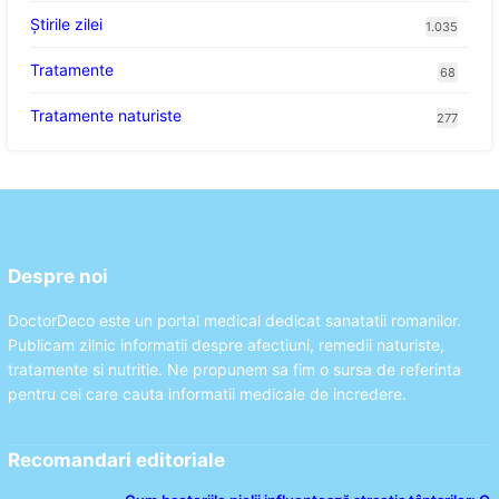
Știrile zilei
1.035
Tratamente
68
Tratamente naturiste
277
Despre noi
DoctorDeco este un portal medical dedicat sanatatii romanilor.
Publicam zilnic informatii despre afectiuni, remedii naturiste,
tratamente si nutritie. Ne propunem sa fim o sursa de referinta
pentru cei care cauta informatii medicale de incredere.
Recomandari editoriale