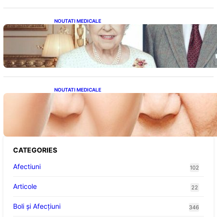
NOUTATI MEDICALE
Longevitatea în Rândul Celebrităților: Lecții
din Viața Prințului Philip și a Altora care Au
Fost Pe Punctul de a Împlini 100 de Ani
NOUTATI MEDICALE
Evoluția Personalității după 70 de Ani: Ce
Revelații Ne Oferă Studiile Psihologice
CATEGORIES
Afectiuni
102
Articole
22
Boli și Afecțiuni
346