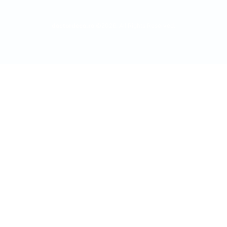
doctordeco.ro
©2026. All Rights Reserved.