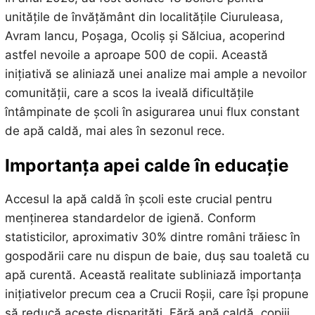
unitățile de învățământ din localitățile Ciuruleasa,
Avram Iancu, Poșaga, Ocoliș și Sălciua, acoperind
astfel nevoile a aproape 500 de copii. Această
inițiativă se aliniază unei analize mai ample a nevoilor
comunității, care a scos la iveală dificultățile
întâmpinate de școli în asigurarea unui flux constant
de apă caldă, mai ales în sezonul rece.
Importanța apei calde în educație
Accesul la apă caldă în școli este crucial pentru
menținerea standardelor de igienă. Conform
statisticilor, aproximativ 30% dintre români trăiesc în
gospodării care nu dispun de baie, duș sau toaletă cu
apă curentă. Această realitate subliniază importanța
inițiativelor precum cea a Crucii Roșii, care își propune
să reducă aceste disparități. Fără apă caldă, copiii