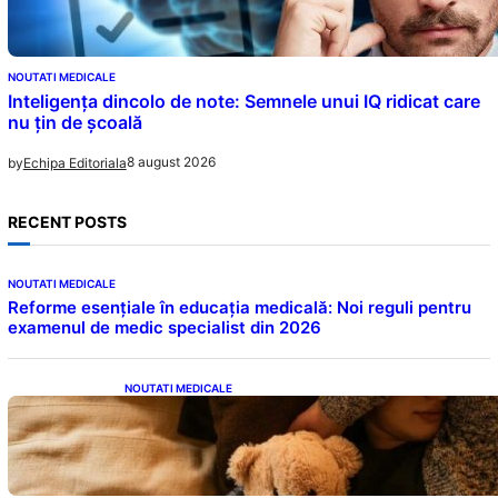
NOUTATI MEDICALE
Inteligența dincolo de note: Semnele unui IQ ridicat care
nu țin de școală
8 august 2026
by
Echipa Editoriala
RECENT POSTS
NOUTATI MEDICALE
Reforme esențiale în educația medicală: Noi reguli pentru
examenul de medic specialist din 2026
NOUTATI MEDICALE
Somnul Sănătos: Câte Ore Trebuie Să Dormi
în Funcție de Vârstă și Impactul Asupra
Sănătății