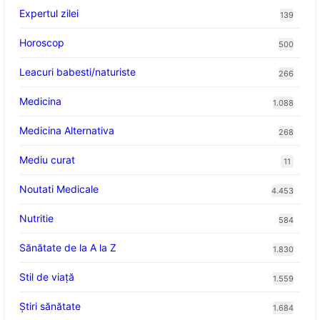
Expertul zilei
139
Horoscop
500
Leacuri babesti/naturiste
266
Medicina
1.088
Medicina Alternativa
268
Mediu curat
11
Noutati Medicale
4.453
Nutritie
584
Sănătate de la A la Z
1.830
Stil de viaţă
1.559
Ştiri sănătate
1.684