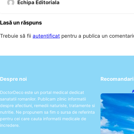
Echipa Editoriala
Lasă un răspuns
Trebuie să fii
autentificat
pentru a publica un comentari
Despre noi
Recomandari 
A
DoctorDeco este un portal medical dedicat
p
sanatatii romanilor. Publicam zilnic informatii
a
despre afectiuni, remedii naturiste, tratamente si
nutritie. Ne propunem sa fim o sursa de referinta
pentru cei care cauta informatii medicale de
incredere.