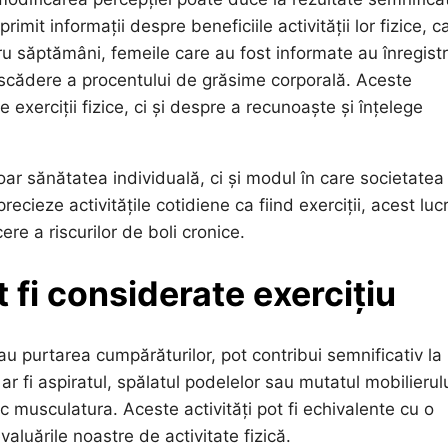
mit informații despre beneficiile activității lor fizice, c
ru săptămâni, femeile care au fost informate au înregistr
 o scădere a procentului de grăsime corporală. Aceste
xerciții fizice, ci și despre a recunoaște și înțelege
ar sănătatea individuală, ci și modul în care societatea
ecieze activitățile cotidiene ca fiind exerciții, acest luc
ere a riscurilor de boli cronice.
t fi considerate exercițiu
 sau purtarea cumpărăturilor, pot contribui semnificativ la
 fi aspiratul, spălatul podelelor sau mutatul mobilierulu
sc musculatura. Aceste activități pot fi echivalente cu o
valuările noastre de activitate fizică.