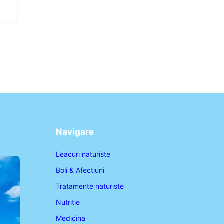
Navigare
Leacuri naturiste
Boli & Afectiuni
Tratamente naturiste
Nutritie
Medicina