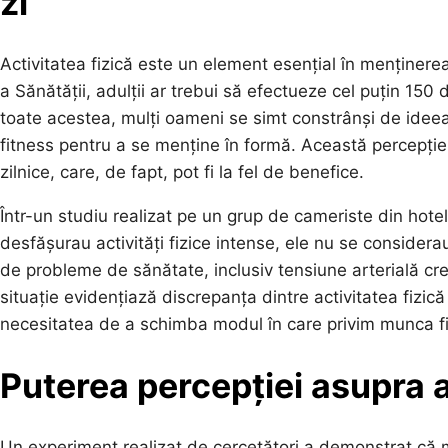
zi
Activitatea fizică este un element esențial în menținere
a Sănătății, adulții ar trebui să efectueze cel puțin 15
toate acestea, mulți oameni se simt constrânși de ideea
fitness pentru a se menține în formă. Această percepție 
zilnice, care, de fapt, pot fi la fel de benefice.
Într-un studiu realizat pe un grup de cameriste din hotel
desfășurau activități fizice intense, ele nu se considera
de probleme de sănătate, inclusiv tensiune arterială cr
situație evidențiază discrepanța dintre activitatea fizică
necesitatea de a schimba modul în care privim munca fiz
Puterea percepției asupra ac
Un experiment realizat de cercetători a demonstrat că m