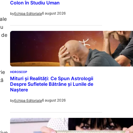
Colon în Studiu Uman
6 august 2026
by
Echipa Editoriala
ale
Cu
i de
rie
HOROSCOP
Mituri și Realități: Ce Spun Astrologii
tă
Despre Sufletele Bătrâne și Lunile de
Naștere
6 august 2026
by
Echipa Editoriala
tive