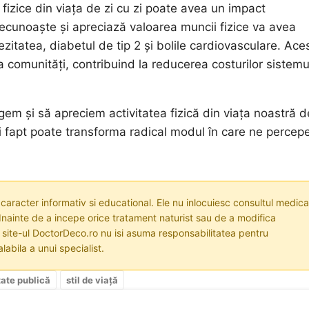
fizice din viața de zi cu zi poate avea un impact
recunoaște și apreciază valoarea muncii fizice va avea
ezitatea, diabetul de tip 2 și bolile cardiovasculare. Ace
 la comunități, contribuind la reducerea costurilor sistemu
egem și să apreciem activitatea fizică din viața noastră d
ui fapt poate transforma radical modul în care ne perce
 caracter informativ si educational. Ele nu inlocuiesc consultul medica
nainte de a incepe orice tratament naturist sau de a modifica
i site-ul DoctorDeco.ro nu isi asuma responsabilitatea pentru
labila a unui specialist.
ate publică
stil de viață