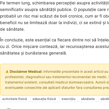
Pe termen lung, schimbarea percepției asupra activității 
semnificativ asupra sănătății publice. O populație care 
probabil un risc mai scăzut de boli cronice, cum ar fi ob
beneficii nu se limitează doar la indivizi, ci se extind și
de sănătate.
În concluzie, este esențial ca fiecare dintre noi să înțel
cu zi. Orice mișcare contează, iar recunoașterea acest
sănătatea și bunăstarea generală.
Disclaimer Medical:
Informatiile prezentate in acest articol au
profesionist, diagnosticul sau tratamentul recomandat de medic. I
tratamentul existent, consultati medicul dumneavoastra. Autorii s
eventualele consecinte ale aplicarii sfaturilor fara consultarea prea
activitate fizică
educație fizică
exercițiu
sănătate
sănăt