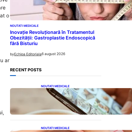
are
at o
NOUTATI MEDICALE
Inovație Revoluționară în Tratamentul
Obezității: Gastroplastie Endoscopică
fără Bisturiu
6 august 2026
by
Echipa Editoriala
ru ar
RECENT POSTS
NOUTATI MEDICALE
Revoluția Bateriilor pentru
Telefoane: Avantaje,
Provocări și Viitorul
Tehnologiei Energetice
i,
NOUTATI MEDICALE