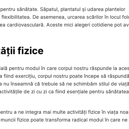
ă pentru sănătate. Săpatul, plantatul și udarea plantelor
lexibilitatea. De asemenea, urcarea scărilor în locul folo
tea cardiovasculară. Aceste mici alegeri cotidiene pot a
ții fizice
nțială pentru modul în care corpul nostru răspunde la ace
 fiind exercițiu, corpul nostru poate începe să răspund
sta nu înseamnă că trebuie să ne schimbăm stilul de viaț
ivitățile de zi cu zi ca fiind esențiale pentru sănătatea
ntru a ne integra mai multe activități fizice în viața noa
muncii fizice poate transforma radical modul în care ne