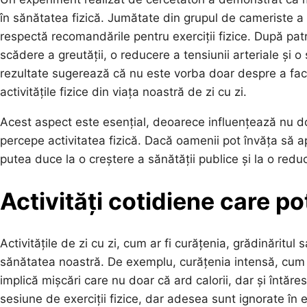
în sănătatea fizică. Jumătate din grupul de cameriste a pri
respectă recomandările pentru exerciții fizice. După pat
scădere a greutății, o reducere a tensiunii arteriale și
rezultate sugerează că nu este vorba doar despre a face e
activitățile fizice din viața noastră de zi cu zi.
Acest aspect este esențial, deoarece influențează nu do
percepe activitatea fizică. Dacă oamenii pot învăța să apr
putea duce la o creștere a sănătății publice și la o reduc
Activități cotidiene care po
Activitățile de zi cu zi, cum ar fi curățenia, grădinăritul
sănătatea noastră. De exemplu, curățenia intensă, cum ar
implică mișcări care nu doar că ard calorii, dar și întăre
sesiune de exerciții fizice, dar adesea sunt ignorate în e