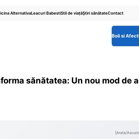
cina Alternativa
Leacuri Babesti
Stil de viaţă
Ştiri sănătate
Contact
Boli si Afect
ransforma sănătatea: Un nou mod de a
[Arata/Ascun