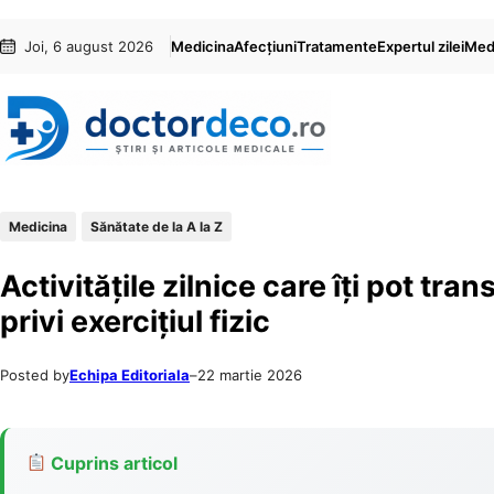
Sari
Skip
Joi, 6 august 2026
Medicina
Afecțiuni
Tratamente
Expertul zilei
Medi
la
to
conținut
content
Medicina
Sănătate de la A la Z
Activitățile zilnice care îți pot t
privi exercițiul fizic
Posted by
Echipa Editoriala
–
22 martie 2026
Cuprins articol