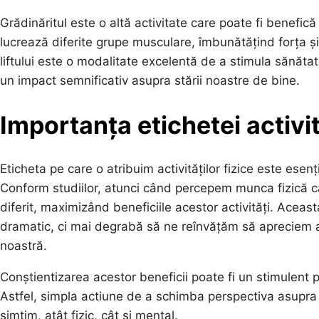
Grădinăritul este o altă activitate care poate fi benefic
lucrează diferite grupe musculare, îmbunătățind forța și f
liftului este o modalitate excelentă de a stimula sănăta
un impact semnificativ asupra stării noastre de bine.
Importanța etichetei activită
Eticheta pe care o atribuim activităților fizice este ese
Conform studiilor, atunci când percepem munca fizică ca
diferit, maximizând beneficiile acestor activități. Acea
dramatic, ci mai degrabă să ne reînvățăm să apreciem act
noastră.
Conștientizarea acestor beneficii poate fi un stimulent pe
Astfel, simpla actiune de a schimba perspectiva asupra 
simțim, atât fizic, cât și mental.