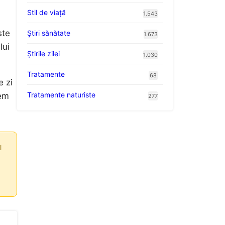
Stil de viaţă
1.543
ste
Ştiri sănătate
1.673
lui
Știrile zilei
1.030
Tratamente
68
e zi
Tratamente naturiste
pem
277
l