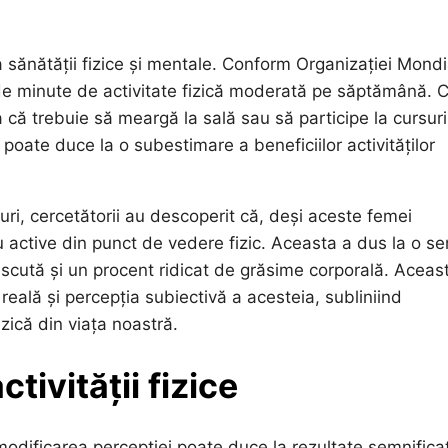
a sănătății fizice și mentale. Conform Organizației Mondi
0 de minute de activitate fizică moderată pe săptămână. 
 că trebuie să meargă la sală sau să participe la cursur
poate duce la o subestimare a beneficiilor activităților
uri, cercetătorii au descoperit că, deși aceste femei
u active din punct de vedere fizic. Aceasta a dus la o se
escută și un procent ridicat de grăsime corporală. Aceas
 reală și percepția subiectivă a acesteia, subliniind
ică din viața noastră.
tivității fizice
odificarea percepției poate duce la rezultate semnifica