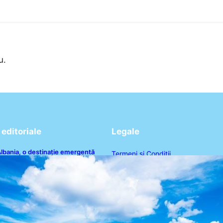
u.
editoriale
Legale
lbania, o destinație emergentă
Termeni și Condiții
entru români: plaje spectaculoase,
pe turcoaz și prețuri accesibile
Politica de Confidențialitate
Politica de Cookies
Disclaimer
Contact