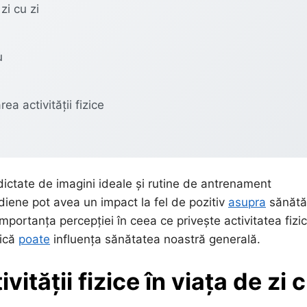
zi cu zi
u
ea activității fizice
dictate de imagini ideale și rutine de antrenament
diene pot avea un impact la fel de pozitiv
asupra
sănătăț
importanța percepției în ceea ce privește activitatea fizic
nică
poate
influența sănătatea noastră generală.
ității fizice în viața de zi 