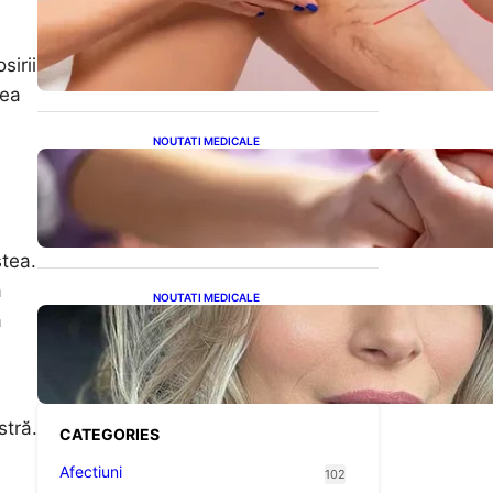
Varicele și Umflarea
Picioarelor pe Caniculă:
Înțelegerea Simptomelor și
sirii
Măsurilor de Prevenție
vea
NOUTATI MEDICALE
Creșterea alarmantă a
cancerului la tineri: o
analiză detaliată a
tendințelor globale
stea.
ă
NOUTATI MEDICALE
ă
Laura Cosoi și Povestea
Maternității: O Călătorie
Plină de Dragoste și
Provocări
stră.
CATEGORIES
Afectiuni
102