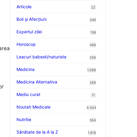
Articole
22
Boli și Afecțiuni
346
Expertul zilei
138
Horoscop
496
area
Leacuri babesti/naturiste
266
Medicina
1.088
Medicina Alternativa
266
or
Mediu curat
11
Noutati Medicale
4.404
Nutritie
584
Sănătate de la A la Z
1.816