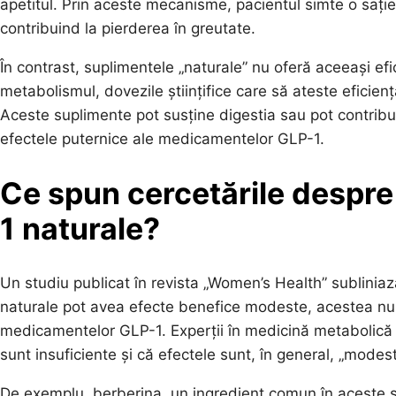
apetitul. Prin aceste mecanisme, pacientul simte o sație
contribuind la pierderea în greutate.
În contrast, suplimentele „naturale” nu oferă aceeași efi
metabolismul, dovezile științifice care să ateste eficienț
Aceste suplimente pot susține digestia sau pot contribui 
efectele puternice ale medicamentelor GLP-1.
Ce spun cercetările despre
1 naturale?
Un studiu publicat în revista „Women’s Health” sublinia
naturale pot avea efecte benefice modeste, acestea nu s
medicamentelor GLP-1. Experții în medicină metabolică 
sunt insuficiente și că efectele sunt, în general, „modest
De exemplu, berberina, un ingredient comun în aceste s