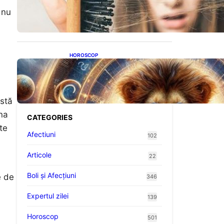
proteine: Impactul asupra
 nu
sănătății tale
HOROSCOP
Portalul Leului 8/8:
Oportunități de Abundență
pentru Cinci Zodii în 2026
istă
na
CATEGORIES
te
Afectiuni
102
Articole
22
Boli și Afecțiuni
e de
346
Expertul zilei
139
Horoscop
501