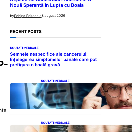
Nouă Speranță în Lupta cu Boala
8 august 2026
by
Echipa Editoriala
RECENT POSTS
NOUTATI MEDICALE
Semnele nespecifice ale cancerului:
Înțelegerea simptomelor banale care pot
P-
prefigura o boală gravă
NOUTATI MEDICALE
Inteligența dincolo de note:
Semnele unui IQ ridicat
care nu țin de școală
nte
NOUTATI MEDICALE
Semnele unei deficiențe de