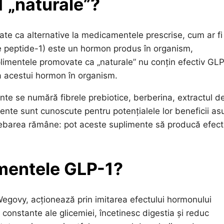
 „naturale”?
te ca alternative la medicamentele prescrise, cum ar fi
e peptide-1) este un hormon produs în organism,
uplimentele promovate ca „naturale” nu conțin efectiv GLP
 a acestui hormon în organism.
ente se numără fibrele prebiotice, berberina, extractul d
iente sunt cunoscute pentru potențialele lor beneficii as
ntrebarea rămâne: pot aceste suplimente să producă efec
mentele GLP-1?
govy, acționează prin imitarea efectului hormonului
 constante ale glicemiei, încetinesc digestia și reduc