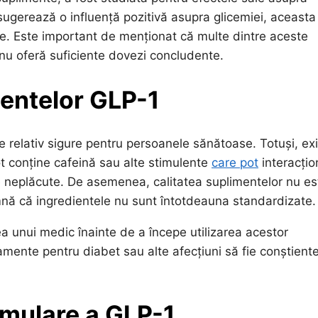
 sugerează o influență pozitivă asupra glicemiei, aceasta
te. Este important de menționat că multe dintre aceste
i nu oferă suficiente dovezi concludente.
imentelor GLP-1
e relativ sigure pentru persoanele sănătoase. Totuși, ex
ot conține cafeină sau alte stimulente
care pot
interacțio
neplăcute. De asemenea, calitatea suplimentelor nu es
nă că ingredientele nu sunt întotdeauna standardizate.
a unui medic înainte de a începe utilizarea acestor
mente pentru diabet sau alte afecțiuni să fie conștient
imulare a GLP-1