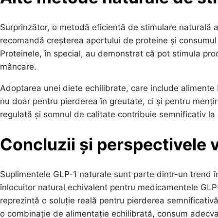
Surprinzător, o metodă eficientă de stimulare naturală a
recomandă creșterea aportului de proteine și consumul d
Proteinele, în special, au demonstrat că pot stimula prod
mâncare.
Adoptarea unei diete echilibrate, care include alimente bo
nu doar pentru pierderea în greutate, ci și pentru menți
regulată și somnul de calitate contribuie semnificativ la 
Concluzii și perspectivele v
Suplimentele GLP-1 naturale sunt parte dintr-un trend în c
înlocuitor natural echivalent pentru medicamentele GLP-
reprezintă o soluție reală pentru pierderea semnificativ
o combinație de alimentație echilibrată, consum adecvat 