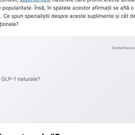
opularitate. Însă, în spatele acestor afirmații se află o
. Ce spun specialiștii despre aceste suplimente și cât d
ționale?
[Arata/Ascun
r GLP-1 naturale?