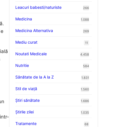
Leacuri babesti/naturiste
266
Medicina
1.088
ă.
Medicina Alternativa
de
269
Mediu curat
11
ială
Noutati Medicale
4.458
ă
Nutritie
584
Sănătate de la A la Z
1.831
Stil de viaţă
1.560
Ştiri sănătate
un
1.686
Știrile zilei
1.035
intr-
Tratamente
68