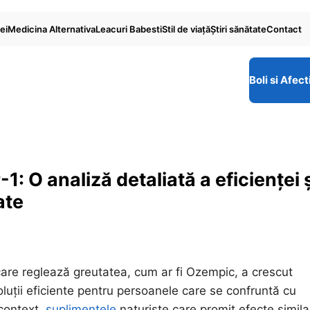
ei
Medicina Alternativa
Leacuri Babesti
Stil de viaţă
Ştiri sănătate
Contact
Boli si Afect
: O analiză detaliată a eficienței 
ate
care reglează greutatea, cum ar fi Ozempic, a crescut
uții eficiente pentru persoanele care se confruntă cu
 context,
suplimentele
naturiste care promit efecte simila