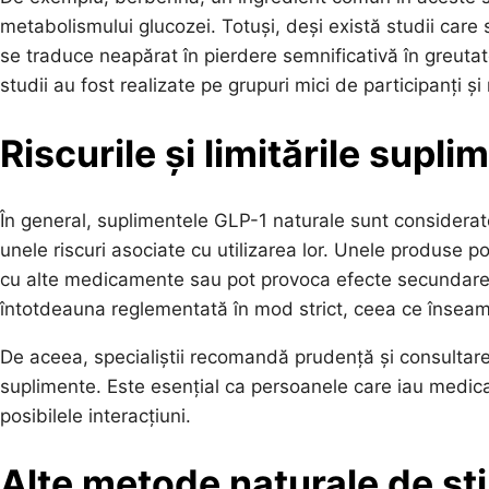
metabolismului glucozei. Totuși, deși există studii care
se traduce neapărat în pierdere semnificativă în greuta
studii au fost realizate pe grupuri mici de participanți ș
Riscurile și limitările supl
În general, suplimentele GLP-1 naturale sunt considerat
unele riscuri asociate cu utilizarea lor. Unele produse p
cu alte medicamente sau pot provoca efecte secundare 
întotdeauna reglementată în mod strict, ceea ce înseam
De aceea, specialiștii recomandă prudență și consultare
suplimente. Este esențial ca persoanele care iau medica
posibilele interacțiuni.
Alte metode naturale de st