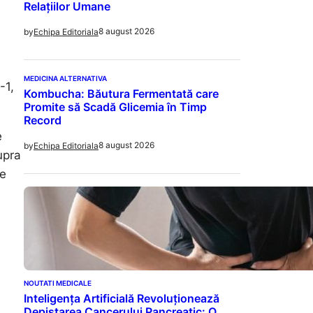
Relațiilor Umane
8 august 2026
by
Echipa Editoriala
MEDICINA ALTERNATIVA
-1,
Kombucha: Băutura Fermentată care
Promite să Scadă Glicemia în Timp
Record
e
8 august 2026
by
Echipa Editoriala
upra
te
NOUTATI MEDICALE
Inteligența Artificială Revoluționează
Depistarea Cancerului Pancreatic: O