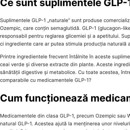
Ce sunt suplimentele GLP-1
Suplimentele GLP-1 „naturale” sunt produse comercializa
Ozempic, care conțin semaglutidă. GLP-1 (glucagon-lik
responsabil pentru reglarea glicemiei și a apetitului. S
ci ingrediente care ar putea stimula producția naturală
Printre ingredientele frecvent întâlnite în aceste suplim
ceai verde și diverse extracte din plante. Aceste ingred
sănătății digestive și metabolice. Cu toate acestea, î
comparabile cu medicamentele GLP-1?
Cum funcționează medica
Medicamentele din clasa GLP-1, precum Ozempic sau We
natural GLP-1. Acestea ajută la menținerea unor niveluri