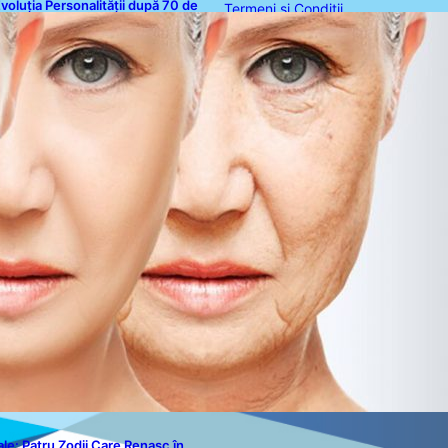
voluția Personalității după 70 de
Termeni și Condiții
ni: Ce Revelații Ne Oferă Studiile
sihologice
Politica de Confidențialitate
Politica de Cookies
Disclaimer
Contact
le: Patru Zodii Care Renasc în