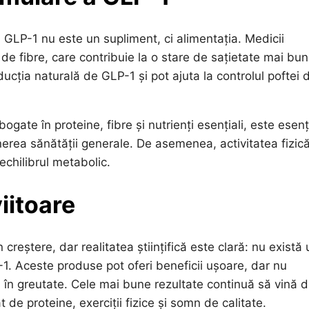
 GLP-1 nu este un supliment, ci alimentația. Medicii
e fibre, care contribuie la o stare de sațietate mai bun
ucția naturală de GLP-1 și pot ajuta la controlul poftei 
gate în proteine, fibre și nutrienți esențiali, este esenț
nerea sănătății generale. De asemenea, activitatea fizic
echilibrul metabolic.
iitoare
reștere, dar realitatea științifică este clară: nu există 
1. Aceste produse pot oferi beneficii ușoare, dar nu
ă în greutate. Cele mai bune rezultate continuă să vină d
de proteine, exerciții fizice și somn de calitate.