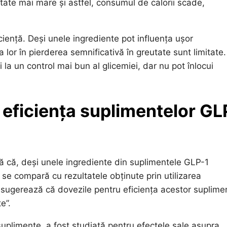
tate mai mare și astfel, consumul de calorii scade,
ciență. Deși unele ingrediente pot influența ușor
a lor în pierderea semnificativă în greutate sunt limitate.
la un control mai bun al glicemiei, dar nu pot înlocui
 eficiența suplimentelor GL
ză că, deși unele ingrediente din suplimentele GLP-1
e compară cu rezultatele obținute prin utilizarea
sugerează că dovezile pentru eficiența acestor suplime
e”.
uplimente, a fost studiată pentru efectele sale asupra