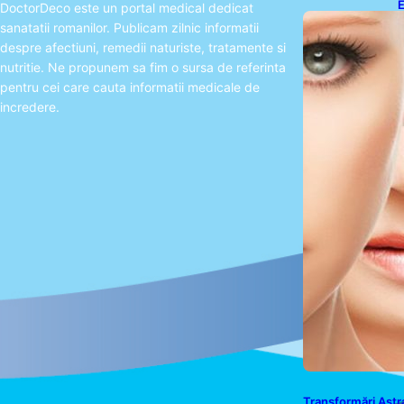
E
DoctorDeco este un portal medical dedicat
A
sanatatii romanilor. Publicam zilnic informatii
P
despre afectiuni, remedii naturiste, tratamente si
nutritie. Ne propunem sa fim o sursa de referinta
pentru cei care cauta informatii medicale de
incredere.
Transformări Astra