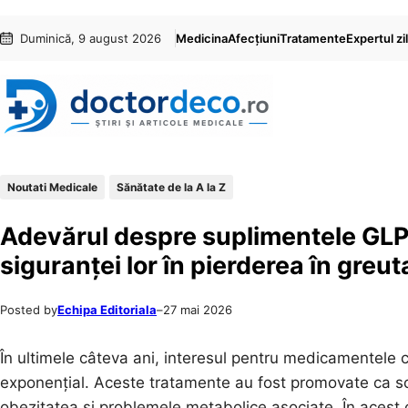
Sari
Skip
Duminică, 9 august 2026
Medicina
Afecțiuni
Tratamente
Expertul zil
la
to
conținut
content
Noutati Medicale
Sănătate de la A la Z
Adevărul despre suplimentele GLP-1
siguranței lor în pierderea în greut
Posted by
Echipa Editoriala
–
27 mai 2026
În ultimele câteva ani, interesul pentru medicamentele 
exponențial. Aceste tratamente au fost promovate ca sol
obezitatea și problemele metabolice asociate. În acest