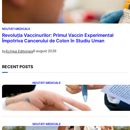
NOUTATI MEDICALE
Revoluția Vaccinurilor: Primul Vaccin Experimental
Împotriva Cancerului de Colon în Studiu Uman
6 august 2026
by
Echipa Editoriala
RECENT POSTS
NOUTATI MEDICALE
Acordul României cu Banca Mondială: O
Analiză Detaliată a Împrumutului și
Condițiilor Impuse
NOUTATI MEDICALE