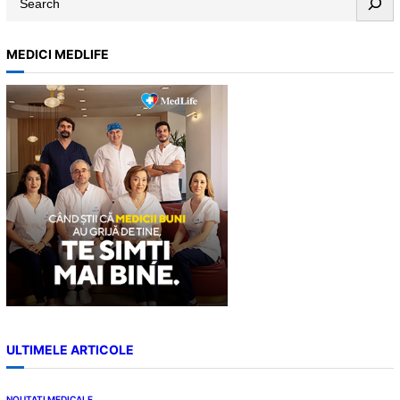
e
a
MEDICI MEDLIFE
r
c
h
ULTIMELE ARTICOLE
NOUTATI MEDICALE