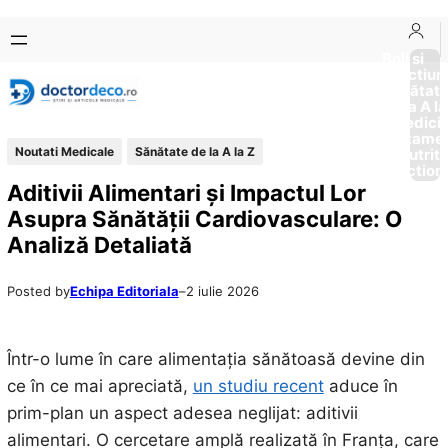
Sari
Skip
la
to
Boli si
Afectiun
conținut
content
Sănătat
de la A la
Medici
Tratame
Noutati Medicale
Sănătate de la A la Z
Nutriti
Diction
Aditivii Alimentari și Impactul Lor
Asupra Sănătății Cardiovasculare: O
Analiză Detaliată
Posted by
Echipa Editoriala
–
2 iulie 2026
Într-o lume în care alimentația sănătoasă devine din
ce în ce mai apreciată,
un studiu recent
aduce în
prim-plan un aspect adesea neglijat: aditivii
alimentari. O cercetare amplă realizată în Franța, care