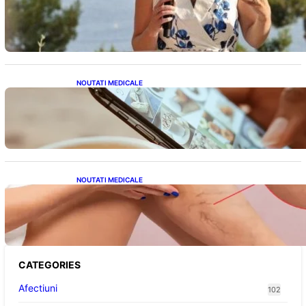
Nașterea prințesei Eugenie la Lisabona: O
alegere plină de semnificație pentru familia
regală britanică
NOUTATI MEDICALE
Revoluția Bateriilor pentru Telefoane:
Avantaje, Provocări și Viitorul Tehnologiei
Energetice
NOUTATI MEDICALE
Varicele și Umflarea Picioarelor pe Caniculă:
Înțelegerea Simptomelor și Măsurilor de
Prevenție
CATEGORIES
Afectiuni
102