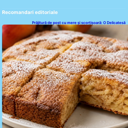
Recomandari editoriale
Prăjitură de post cu mere și scorțișoară: O Delicatesă
Dulce pentru Postul Adormirii Maicii Domnului