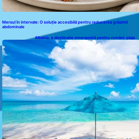
Mersul în intervale: O soluție accesibilă pentru reducerea grăsimii
abdominale
Albania, o destinație emergentă pentru români: plaje
spectaculoase, ape turcoaz și prețuri accesibile