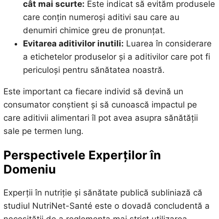
cât mai scurte:
Este indicat să evităm produsele
care conțin numeroși aditivi sau care au
denumiri chimice greu de pronunțat.
Evitarea aditivilor inutili:
Luarea în considerare
a etichetelor produselor și a aditivilor care pot fi
periculoși pentru sănătatea noastră.
Este important ca fiecare individ să devină un
consumator conștient și să cunoască impactul pe
care aditivii alimentari îl pot avea asupra sănătății
sale pe termen lung.
Perspectivele Experților în
Domeniu
Experții în nutriție și sănătate publică subliniază că
studiul NutriNet-Santé este o dovadă concludentă a
necesității de a reglementa mai strict utilizarea