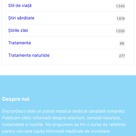
Stil de viaţă
1.543
Ştiri sănătate
1.674
Știrile zilei
1.030
Tratamente
68
Tratamente naturiste
277
Despre noi
DoctorDeco este un portal medical dedicat sanatatii romanilor.
Publicam zilnic informatii despre afectiuni, remedii naturiste,
tratamente si nutritie. Ne propunem sa fim o sursa de referinta
pentru cei care cauta informatii medicale de incredere.