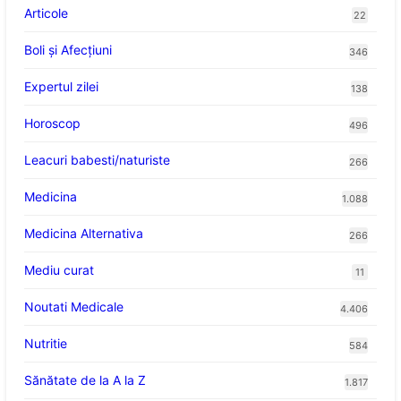
Articole
22
Boli și Afecțiuni
346
Expertul zilei
138
Horoscop
496
Leacuri babesti/naturiste
266
Medicina
1.088
Medicina Alternativa
266
Mediu curat
11
Noutati Medicale
4.406
Nutritie
584
Sănătate de la A la Z
1.817