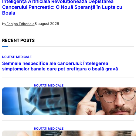
Inteligența Artificială Revoluționează Depistarea
Cancerului Pancreatic: O Nouă Speranță în Lupta cu
Boala
8 august 2026
by
Echipa Editoriala
RECENT POSTS
NOUTATI MEDICALE
Semnele nespecifice ale cancerului: Înțelegerea
simptomelor banale care pot prefigura o boală gravă
NOUTATI MEDICALE
Inteligența dincolo de note: Semnele unui IQ
ridicat care nu țin de școală
NOUTATI MEDICALE
Semnele unei deficiențe de proteine: