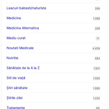
Leacuri babesti/naturiste
266
Medicina
1.088
Medicina Alternativa
269
Mediu curat
11
Noutati Medicale
4.458
Nutritie
584
Sănătate de la A la Z
1.831
Stil de viaţă
1.560
Ştiri sănătate
1.686
Știrile zilei
1.035
Tratamente
68