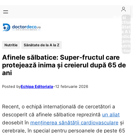
Sari
Skip
la
to
Boli si
Afectiun
conținut
content
Sănătat
de la A la
Medici
Tratame
Nutritie
Sănătate de la A la Z
Nutriti
Diction
Afinele sălbatice: Super-fructul care
protejează inima și creierul după 65 de
ani
Posted by
Echipa Editoriala
–
12 februarie 2026
Recent, o echipă internațională de cercetători a
descoperit că afinele sălbatice reprezintă
un aliat
deosebit în
menținerea sănătății cardiovasculare
și
cerebrale, în special pentru persoanele de peste 65