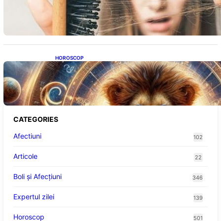
Impactul asupra sănătății tale
HOROSCOP
Portalul Leului 8/8: Oportunități de
Abundență pentru Cinci Zodii în 2026
CATEGORIES
Afectiuni
102
Articole
22
Boli și Afecțiuni
346
Expertul zilei
139
Horoscop
501