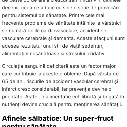
de peste 65 de ani a crescut semnificativ în ultimele
decenii, ceea ce aduce cu sine o serie de provocări
pentru sistemul de sănătate. Printre cele mai
frecvente probleme de sănătate întâlnite la vârstnici
se numără bolile cardiovasculare, accidentele
vasculare cerebrale și demența. Aceste afecțiuni sunt
adesea rezultatul unui stil de viață sedentar,
alimentației nesănătoase și stresului oxidativ.
Circulația sanguină deficitară este un factor major
care contribuie la aceste probleme. După vârsta de
65 de ani, riscurile de accident vascular cerebral și
infarct cresc considerabil, iar prevenția devine o
prioritate. Astfel, o alimentație echilibrată și bogată în
nutrienți devine crucială pentru menținerea sănătății.
Afinele sălbatice: Un super-fruct
pentru sănătate