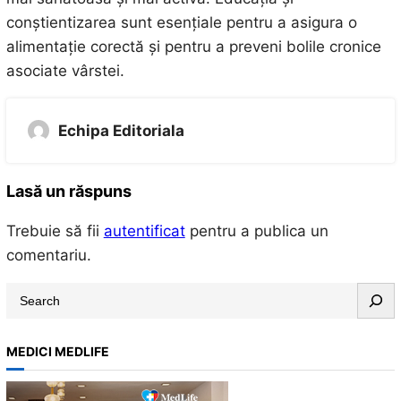
conștientizarea sunt esențiale pentru a asigura o
alimentație corectă și pentru a preveni bolile cronice
asociate vârstei.
Echipa Editoriala
Lasă un răspuns
Trebuie să fii
autentificat
pentru a publica un
comentariu.
S
e
a
MEDICI MEDLIFE
r
c