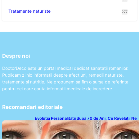
Tratamente naturiste
277
Despre noi
DoctorDeco este un portal medical dedicat sanatatii romanilor.
Publicam zilnic informatii despre afectiuni, remedii naturiste,
tratamente si nutritie. Ne propunem sa fim o sursa de referinta
pentru cei care cauta informatii medicale de incredere.
Recomandari editoriale
Evoluția Personalității după 70 de Ani: Ce Revelații Ne
Oferă Studiile Psihologice