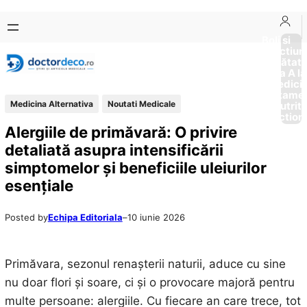
Sari
Skip
la
to
Boli si
Afectiun
conținut
content
Sănătat
de la A la
Medici
Tratame
Medicina Alternativa
Noutati Medicale
Nutriti
Diction
Alergiile de primăvară: O privire
detaliată asupra intensificării
simptomelor și beneficiile uleiurilor
esențiale
Posted by
Echipa Editoriala
–
10 iunie 2026
Primăvara, sezonul renașterii naturii, aduce cu sine
nu doar flori și soare, ci și o provocare majoră pentru
multe persoane: alergiile. Cu fiecare an care trece, tot