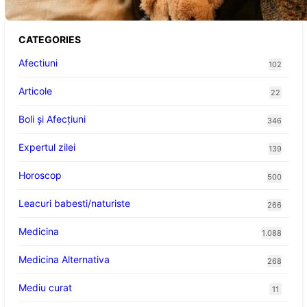
CATEGORIES
Afectiuni
102
Articole
22
Boli și Afecțiuni
346
Expertul zilei
139
Horoscop
500
Leacuri babesti/naturiste
266
Medicina
1.088
Medicina Alternativa
268
Mediu curat
11