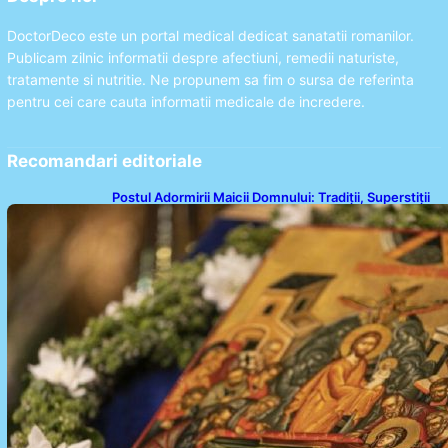
DoctorDeco este un portal medical dedicat sanatatii romanilor.
Publicam zilnic informatii despre afectiuni, remedii naturiste,
tratamente si nutritie. Ne propunem sa fim o sursa de referinta
pentru cei care cauta informatii medicale de incredere.
Recomandari editoriale
Postul Adormirii Maicii Domnului: Tradiții, Superstiții
și Implicații Spiritualitate în 2026