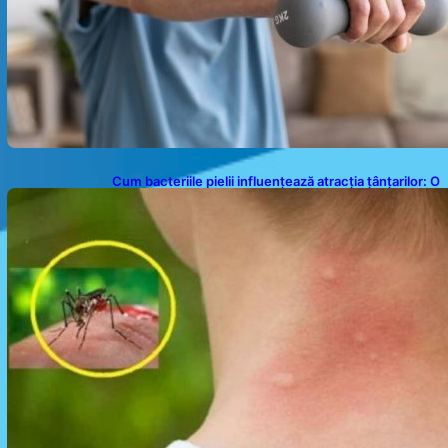
Cum bacteriile pielii influențează atracția țânțarilor: O
nouă viziune asupra alegerii victimelor