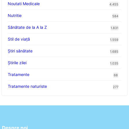
Noutati Medicale
4.455
Nutritie
584
Sănătate de la A la Z
1.831
Stil de viaţă
1.559
Ştiri sănătate
1.685
Știrile zilei
1.035
Tratamente
68
Tratamente naturiste
277
Despre noi