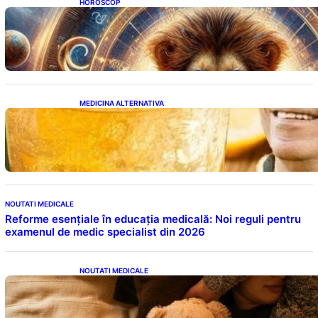
HOROSCOP
Portalul Leului 8/8: Oportunități de
Abundență pentru Cinci Zodii în 2026
MEDICINA ALTERNATIVA
Cele cinci băuturi esențiale pentru
menținerea glicemiei sub control pe timpul
nopții: Ghidul specialistului
NOUTATI MEDICALE
Reforme esențiale în educația medicală: Noi reguli pentru
examenul de medic specialist din 2026
NOUTATI MEDICALE
Somnul Sănătos: Câte Ore Trebuie Să Dormi
în Funcție de Vârstă și Impactul Asupra
Sănătății