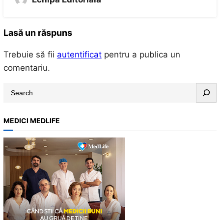
Lasă un răspuns
Trebuie să fii
autentificat
pentru a publica un
comentariu.
S
e
a
MEDICI MEDLIFE
r
c
h