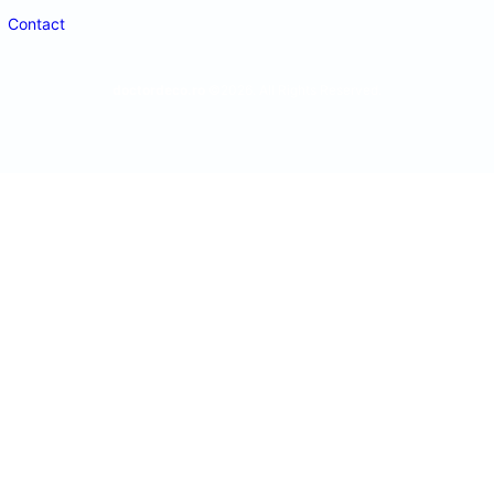
Contact
doctordeco.ro
©2026. All Rights Reserved.