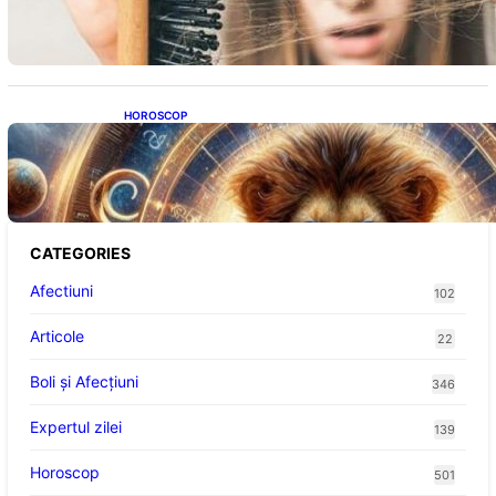
Impactul asupra sănătății tale
HOROSCOP
Portalul Leului 8/8: Oportunități de
Abundență pentru Cinci Zodii în 2026
CATEGORIES
Afectiuni
102
Articole
22
Boli și Afecțiuni
346
Expertul zilei
139
Horoscop
501