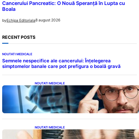
Cancerului Pancreatic: O Nouă Speranță în Lupta cu
Boala
8 august 2026
by
Echipa Editoriala
RECENT POSTS
NOUTATI MEDICALE
Semnele nespecifice ale cancerului: Înțelegerea
simptomelor banale care pot prefigura o boală gravă
NOUTATI MEDICALE
Inteligența dincolo de note: Semnele unui IQ
ridicat care nu țin de școală
NOUTATI MEDICALE
Semnele unei deficiențe de proteine: