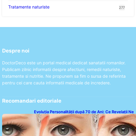
Tratamente naturiste
277
Despre noi
DoctorDeco este un portal medical dedicat sanatatii romanilor.
Publicam zilnic informatii despre afectiuni, remedii naturiste,
tratamente si nutritie. Ne propunem sa fim o sursa de referinta
pentru cei care cauta informatii medicale de incredere.
Recomandari editoriale
Evoluția Personalității după 70 de Ani: Ce Revelații Ne
Oferă Studiile Psihologice