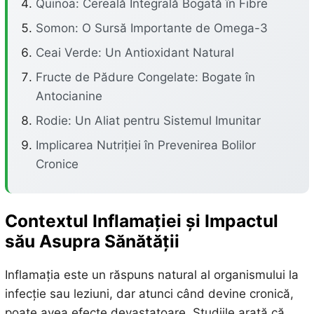
Quinoa: Cereală Integrală Bogată în Fibre
Somon: O Sursă Importante de Omega-3
Ceai Verde: Un Antioxidant Natural
Fructe de Pădure Congelate: Bogate în
Antocianine
Rodie: Un Aliat pentru Sistemul Imunitar
Implicarea Nutriției în Prevenirea Bolilor
Cronice
Contextul Inflamației și Impactul
său Asupra Sănătății
Inflamația este un răspuns natural al organismului la
infecție sau leziuni, dar atunci când devine cronică,
poate avea efecte devastatoare. Studiile arată că