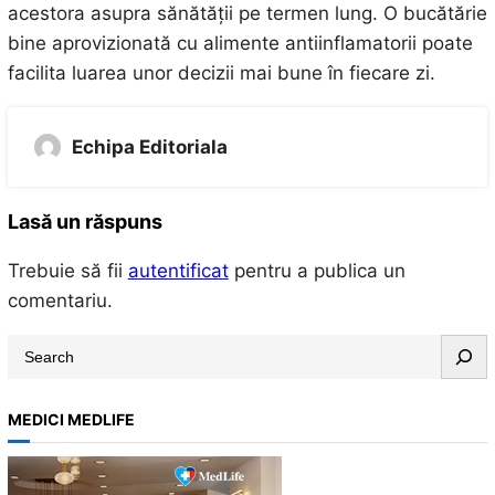
acestora asupra sănătății pe termen lung. O bucătărie
bine aprovizionată cu alimente antiinflamatorii poate
facilita luarea unor decizii mai bune în fiecare zi.
Echipa Editoriala
Lasă un răspuns
Trebuie să fii
autentificat
pentru a publica un
comentariu.
S
e
a
MEDICI MEDLIFE
r
c