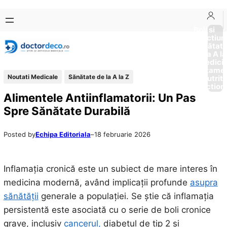
Sari
Skip
la
to
Boli si
Afectiun
conținut
content
Sănătat
de la A la
Medici
Tratame
Noutati Medicale
Sănătate de la A la Z
Nutriti
Diction
Alimentele Antiinflamatorii: Un Pas
Spre Sănătate Durabilă
Posted by
Echipa Editoriala
–
18 februarie 2026
Inflamația cronică este un subiect de mare interes în
medicina modernă, având implicații profunde
asupra
sănătății
generale a populației. Se știe că inflamația
persistentă este asociată cu o serie de boli cronice
grave, inclusiv
cancerul,
diabetul de tip 2 și