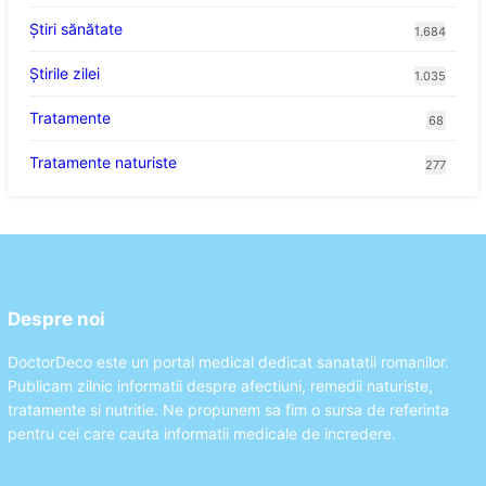
Ştiri sănătate
1.684
Știrile zilei
1.035
Tratamente
68
Tratamente naturiste
277
Despre noi
DoctorDeco este un portal medical dedicat sanatatii romanilor.
Publicam zilnic informatii despre afectiuni, remedii naturiste,
tratamente si nutritie. Ne propunem sa fim o sursa de referinta
pentru cei care cauta informatii medicale de incredere.