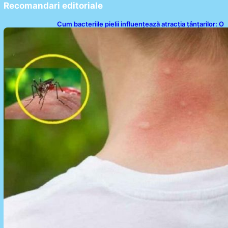
Recomandari editoriale
Cum bacteriile pielii influențează atracția țânțarilor: O
nouă viziune asupra alegerii victimelor