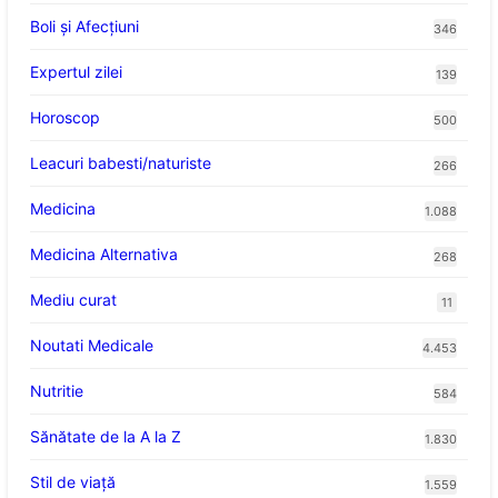
Boli și Afecțiuni
346
Expertul zilei
139
Horoscop
500
Leacuri babesti/naturiste
266
Medicina
1.088
Medicina Alternativa
268
Mediu curat
11
Noutati Medicale
4.453
Nutritie
584
Sănătate de la A la Z
1.830
Stil de viaţă
1.559