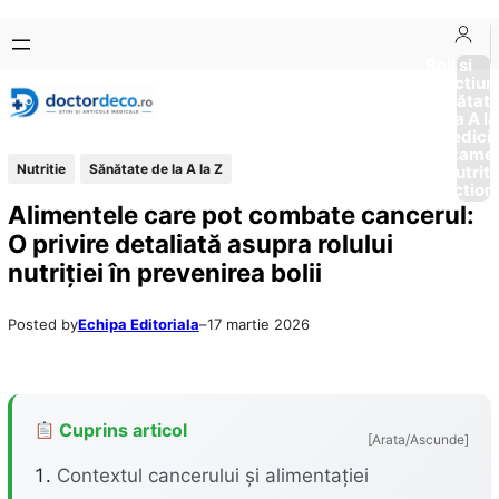
Sari
Skip
la
to
Boli si
Afectiun
conținut
content
Sănătat
de la A la
Medici
Tratame
Nutritie
Sănătate de la A la Z
Nutriti
Diction
Alimentele care pot combate cancerul:
O privire detaliată asupra rolului
nutriției în prevenirea bolii
Posted by
Echipa Editoriala
–
17 martie 2026
Cuprins articol
[Arata/Ascunde]
Contextul cancerului și alimentației