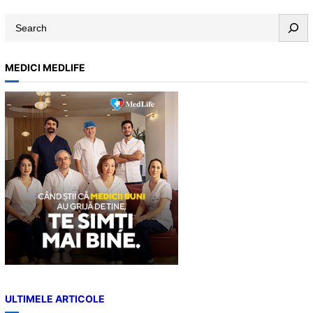
S
e
a
MEDICI MEDLIFE
r
c
h
ULTIMELE ARTICOLE