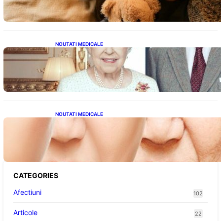
Sănătății
NOUTATI MEDICALE
Longevitatea în Rândul Celebrităților: Lecții
din Viața Prințului Philip și a Altora care Au
Fost Pe Punctul de a Împlini 100 de Ani
NOUTATI MEDICALE
Evoluția Personalității după 70 de Ani: Ce
Revelații Ne Oferă Studiile Psihologice
CATEGORIES
Afectiuni
102
Articole
22