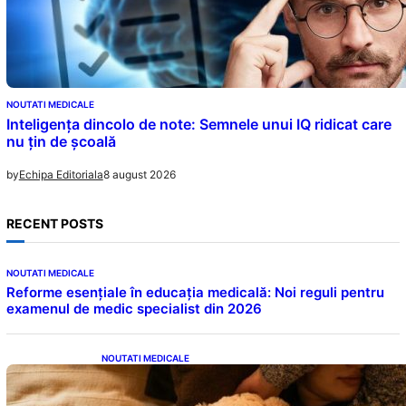
NOUTATI MEDICALE
Inteligența dincolo de note: Semnele unui IQ ridicat care
nu țin de școală
8 august 2026
by
Echipa Editoriala
RECENT POSTS
NOUTATI MEDICALE
Reforme esențiale în educația medicală: Noi reguli pentru
examenul de medic specialist din 2026
NOUTATI MEDICALE
Somnul Sănătos: Câte Ore Trebuie Să Dormi
în Funcție de Vârstă și Impactul Asupra