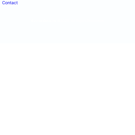
Contact
doctordeco.ro
©2026. All Rights Reserved.