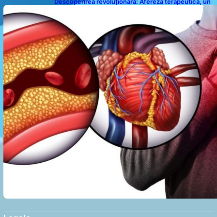
Descoperirea revoluționară: Afereza terapeutică, un
posibil aliat în eliminarea microplasticelor din sânge