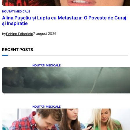
NOUTATI MEDICALE
Alina Pușcău și Lupta cu Metastaza: O Poveste de Curaj
și Inspirație
7 august 2026
by
Echipa Editoriala
RECENT POSTS
NOUTATI MEDICALE
România în fața unei veri extreme: Canicula
și efectele sale devastatoare în august
NOUTATI MEDICALE
Impactul ascuns al smartphone-urilor asupra
sănătății: Cum scrollingul zilnic ne afectează
corpul