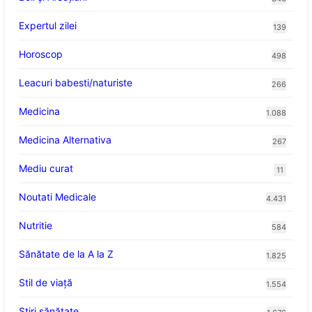
Expertul zilei
139
Horoscop
498
Leacuri babesti/naturiste
266
Medicina
1.088
Medicina Alternativa
267
Mediu curat
11
Noutati Medicale
4.431
Nutritie
584
Sănătate de la A la Z
1.825
Stil de viaţă
1.554
Ştiri sănătate