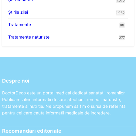
1.676
Știrile zilei
1.032
Tratamente
68
Tratamente naturiste
277
Despre noi
DoctorDeco este un portal medical dedicat sanatatii romanilor.
Publicam zilnic informatii despre afectiuni, remedii naturiste,
tratamente si nutritie. Ne propunem sa fim o sursa de referinta
pentru cei care cauta informatii medicale de incredere.
Recomandari editoriale