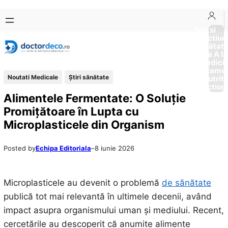
Sari
Skip
la
to
Boli si
Afectiun
conținut
content
Sănătat
de la A la
Medici
Tratame
Noutati Medicale
Ştiri sănătate
Nutriti
Diction
Alimentele Fermentate: O Soluție
Promițătoare în Lupta cu
Microplasticele din Organism
Posted by
Echipa Editoriala
–
8 iunie 2026
Microplasticele au devenit o problemă
de sănătate
publică tot mai relevantă în ultimele decenii, având
impact asupra organismului uman și mediului. Recent,
cercetările au descoperit că anumite alimente