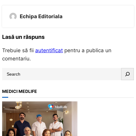
Echipa Editoriala
Lasă un răspuns
Trebuie să fii
autentificat
pentru a publica un
comentariu.
S
e
a
MEDICI MEDLIFE
r
c
h