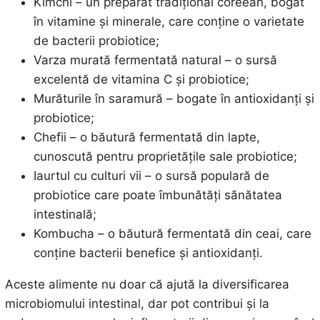
Kimchi – un preparat tradițional coreean, bogat
în vitamine și minerale, care conține o varietate
de bacterii probiotice;
Varza murată fermentată natural – o sursă
excelentă de vitamina C și probiotice;
Murăturile în saramură – bogate în antioxidanți și
probiotice;
Chefii – o băutură fermentată din lapte,
cunoscută pentru proprietățile sale probiotice;
Iaurtul cu culturi vii – o sursă populară de
probiotice care poate îmbunătăți sănătatea
intestinală;
Kombucha – o băutură fermentată din ceai, care
conține bacterii benefice și antioxidanți.
Aceste alimente nu doar că ajută la diversificarea
microbiomului intestinal, dar pot contribui și la