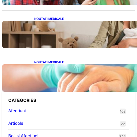
NOUTATI MEDICALE
Compararea pompelor de sân electrice și
manuale: Alegerea ideală pentru mamele
moderne
NOUTATI MEDICALE
Ghid complet pentru operația gratuită a
mâinii în sistemul public de sănătate: pași,
avantaje și recuperare
CATEGORIES
Afectiuni
102
Articole
22
Boli și Afecțiuni
346