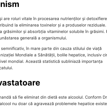
anism
 are roluri vitale în procesarea nutrienților și detoxifier
ibuind la eliminarea toxinelor și a produselor reziduale
 grăsimilor și absorbția vitaminelor solubile în grăsimi. 
unăstarea generală a organismului.
 semnificativ, în mare parte din cauza stilului de viață
ației Mondiale a Sănătății, bolile hepatice, inclusiv ci
nivel mondial. Această statistică subliniază importanța
catului.
evastatoare
mandă să fie eliminat din dietă este alcoolul. Conform Dr
alcool nu doar că agravează problemele hepatice existe