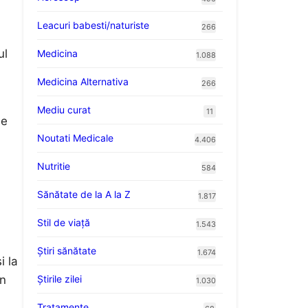
Leacuri babesti/naturiste
266
ul
Medicina
1.088
Medicina Alternativa
266
Mediu curat
11
le
Noutati Medicale
4.406
Nutritie
584
Sănătate de la A la Z
1.817
Stil de viaţă
1.543
Ştiri sănătate
1.674
i la
Știrile zilei
în
1.030
Tratamente