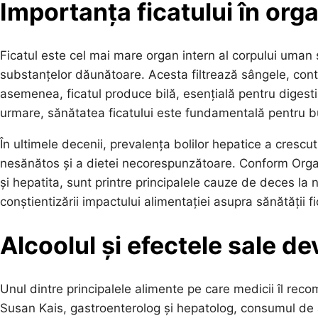
Importanța ficatului în org
Ficatul este cel mai mare organ intern al corpului uman și
substanțelor dăunătoare. Acesta filtrează sângele, contr
asemenea, ficatul produce bilă, esențială pentru digestia
urmare, sănătatea ficatului este fundamentală pentru b
În ultimele decenii, prevalența bolilor hepatice a crescut
nesănătos și a dietei necorespunzătoare. Conform Organiz
și hepatita, sunt printre principalele cauze de deces la 
conștientizării impactului alimentației asupra sănătății fi
Alcoolul și efectele sale d
Unul dintre principalele alimente pe care medicii îl reco
Susan Kais, gastroenterolog și hepatolog, consumul de 