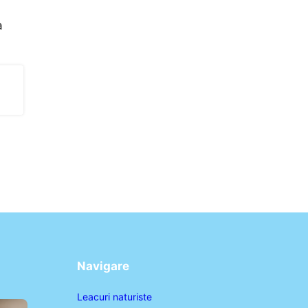
a
Navigare
Leacuri naturiste