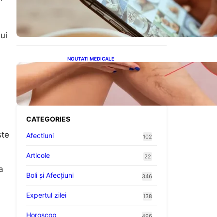
Revoluția Bateriilor pentru
Telefoane: Avantaje,
Provocări și Viitorul
Tehnologiei Energetice
ui
NOUTATI MEDICALE
Varicele și Umflarea
Picioarelor pe Caniculă:
Înțelegerea Simptomelor și
Măsurilor de Prevenție
CATEGORIES
ste
Afectiuni
102
Articole
22
a
Boli și Afecțiuni
346
Expertul zilei
138
Horoscop
496