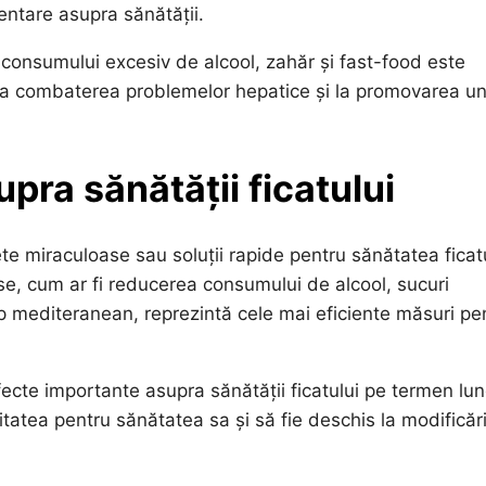
entare asupra sănătății.
 consumului excesiv de alcool, zahăr și fast-food este
 la combaterea problemelor hepatice și la promovarea un
pra sănătății ficatului
ete miraculoase sau soluții rapide pentru sănătatea ficatu
e, cum ar fi reducerea consumului de alcool, sucuri
 tip mediteranean, reprezintă cele mai eficiente măsuri pe
fecte importante asupra sănătății ficatului pe termen lun
itatea pentru sănătatea sa și să fie deschis la modificăr