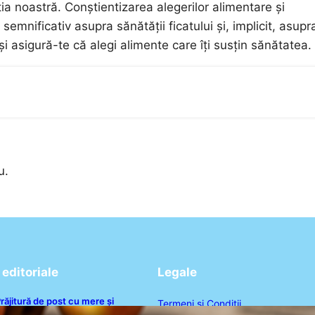
ția noastră. Conștientizarea alegerilor alimentare și
emnificativ asupra sănătății ficatului și, implicit, asupr
și asigură-te că alegi alimente care îți susțin sănătatea.
u.
editoriale
Legale
răjitură de post cu mere și
Termeni și Condiții
corțișoară: O Delicatesă Dulce