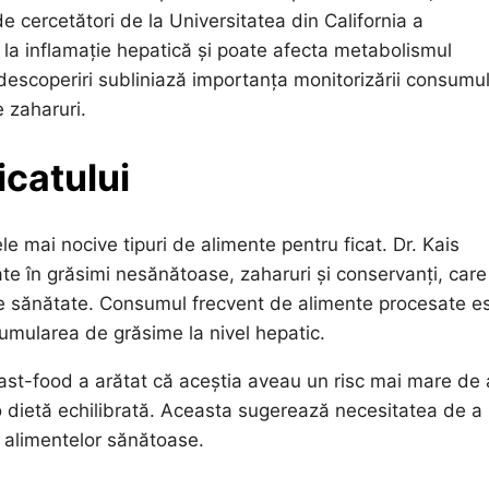
 cercetători de la Universitatea din California a
a inflamație hepatică și poate afecta metabolismul
 descoperiri subliniază importanța monitorizării consumul
e zaharuri.
icatului
le mai nocive tipuri de alimente pentru ficat. Dr. Kais
e în grăsimi nesănătoase, zaharuri și conservanți, care
e de sănătate. Consumul frecvent de alimente procesate e
acumularea de grăsime la nivel hepatic.
fast-food a arătat că aceștia aveau un risc mai mare de 
o dietă echilibrată. Aceasta sugerează necesitatea de a
 alimentelor sănătoase.