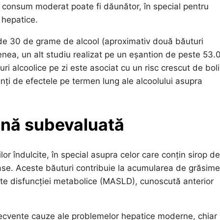
un consum moderat poate fi dăunător, în special pentru
 hepatice.
c de 30 de grame de alcool (aproximativ două băuturi
enea, un alt studiu realizat pe un eșantion de peste 53.
 alcoolice pe zi este asociat cu un risc crescut de boli
nți de efectele pe termen lung ale alcoolului asupra
cană subevaluată
or îndulcite, în special asupra celor care conțin sirop de
ase. Aceste băuturi contribuie la acumularea de grăsime
ciate disfuncției metabolice (MASLD), cunoscută anterior
ecvente cauze ale problemelor hepatice moderne, chiar ș