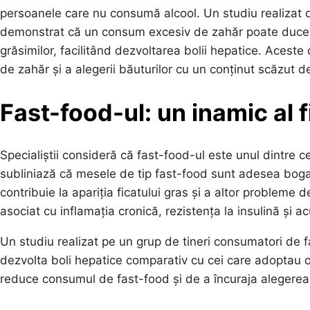
persoanele care nu consumă alcool. Un studiu realizat de
demonstrat că un consum excesiv de zahăr poate duce l
grăsimilor, facilitând dezvoltarea bolii hepatice. Aceste
de zahăr și a alegerii băuturilor cu un conținut scăzut d
Fast-food-ul: un inamic al f
Specialiștii consideră că fast-food-ul este unul dintre ce
subliniază că mesele de tip fast-food sunt adesea bogat
contribuie la apariția ficatului gras și a altor problem
asociat cu inflamația cronică, rezistența la insulină și 
Un studiu realizat pe un grup de tineri consumatori de 
dezvolta boli hepatice comparativ cu cei care adoptau 
reduce consumul de fast-food și de a încuraja alegerea