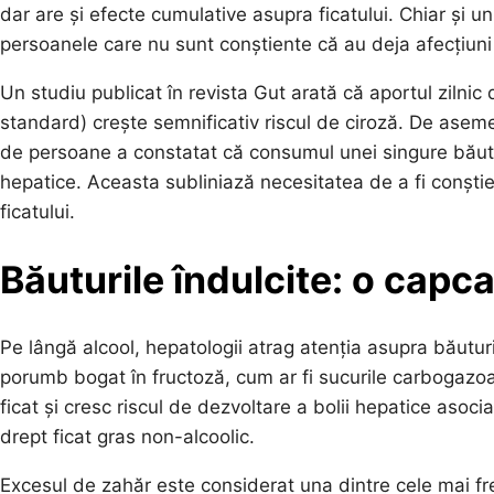
dar are și efecte cumulative asupra ficatului. Chiar și 
persoanele care nu sunt conștiente că au deja afecțiuni
Un studiu publicat în revista Gut arată că aportul zilni
standard) crește semnificativ riscul de ciroză. De asem
de persoane a constatat că consumul unei singure băuturi
hepatice. Aceasta subliniază necesitatea de a fi conștie
ficatului.
Băuturile îndulcite: o cap
Pe lângă alcool, hepatologii atrag atenția asupra băuturil
porumb bogat în fructoză, cum ar fi sucurile carbogazo
ficat și cresc riscul de dezvoltare a bolii hepatice aso
drept ficat gras non-alcoolic.
Excesul de zahăr este considerat una dintre cele mai fr