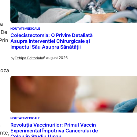
ea
NOUTATI MEDICALE
. De
Colecistectomia: O Privire Detaliată
Prin
Asupra Intervenției Chirurgicale și
Impactul Său Asupra Sănătății
6 august 2026
by
Echipa Editoriala
roza
NOUTATI MEDICALE
.
Revoluția Vaccinurilor: Primul Vaccin
Experimental Împotriva Cancerului de
nte,
Colon în Studiu Uman