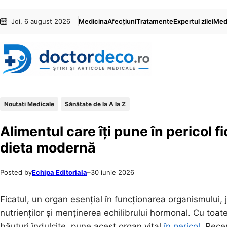
Sari
Skip
Joi, 6 august 2026
Medicina
Afecțiuni
Tratamente
Expertul zilei
Medi
la
to
conținut
content
Noutati Medicale
Sănătate de la A la Z
Alimentul care îți pune în pericol f
dieta modernă
Posted by
Echipa Editoriala
–
30 iunie 2026
Ficatul, un organ esențial în funcționarea organismului, 
nutrienților și menținerea echilibrului hormonal. Cu toa
băuturi îndulcite, pune acest organ vital
în pericol
. Rece