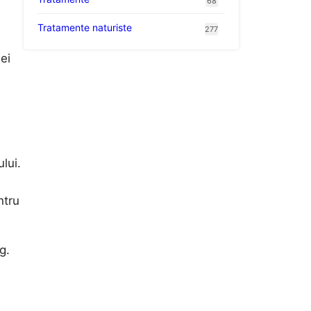
68
Tratamente naturiste
277
ei
lui.
ntru
g.
i