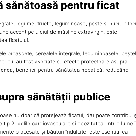
 sănătoasă pentru ficat
rale, legume, fructe, leguminoase, pește și nuci, în loc
ne accent pe uleiul de măsline extravirgin, este
ea ficatului.
ele proaspete, cerealele integrale, leguminoasele, pește
mericul au fost asociate cu efecte protectoare asupra
menea, beneficii pentru sănătatea hepatică, reducând
supra sănătății publice
ase nu doar că protejează ficatul, dar poate contribui ș
e tip 2, bolile cardiovasculare și obezitatea. Într-o lume 
ente procesate și băuturi îndulcite, este esențial ca