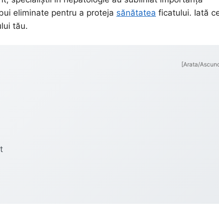
ebui eliminate pentru a proteja
sănătatea
ficatului. Iată c
lui tău.
[Arata/Ascun
t