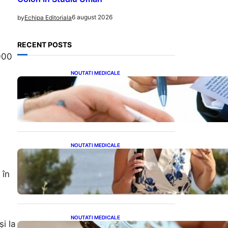
6 august 2026
by
Echipa Editoriala
RECENT POSTS
000
NOUTATI MEDICALE
Acordul României cu Banca
Mondială: O Analiză
Detaliată a Împrumutului și
Condițiilor Impuse
NOUTATI MEDICALE
Nașterea prințesei Eugenie
la Lisabona: O alegere plină
 în
de semnificație pentru
familia regală britanică
NOUTATI MEDICALE
i la