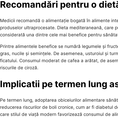
Recomandări pentru o dietă
Medicii recomandă o alimentație bogată în alimente integ
produselor ultraprocesate. Dieta mediteraneană, care pu
considerată una dintre cele mai benefice pentru sănătat
Printre alimentele benefice se numără legumele și fruct
gras, nucile și semințele. De asemenea, usturoiul și tur
ficatului. Consumul moderat de cafea a arătat, de ase
riscurile de ciroză.
Implicatii pe termen lung a
Pe termen lung, adoptarea obiceiurilor alimentare sănăto
reducerea riscurilor de boli cronice, cum ar fi diabetul d
care stilul de viață modern favorizează consumul de alim