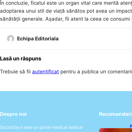
În concluzie, ficatul este un organ vital care merită aten
adoptarea unui stil de viață sănătos pot avea un impact s
sănătății generale. Așadar, fii atent la ceea ce consumi 
Echipa Editoriala
Lasă un răspuns
Trebuie să fii
autentificat
pentru a publica un comentari
Despre noi
Recomandari 
P
DoctorDeco este un portal medical dedicat
s