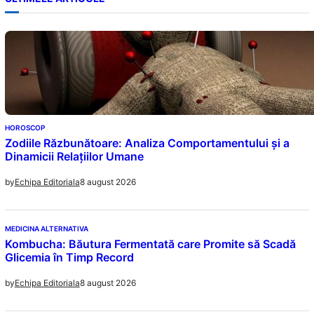
HOROSCOP
Zodiile Răzbunătoare: Analiza Comportamentului și a
Dinamicii Relațiilor Umane
8 august 2026
by
Echipa Editoriala
MEDICINA ALTERNATIVA
Kombucha: Băutura Fermentată care Promite să Scadă
Glicemia în Timp Record
8 august 2026
by
Echipa Editoriala