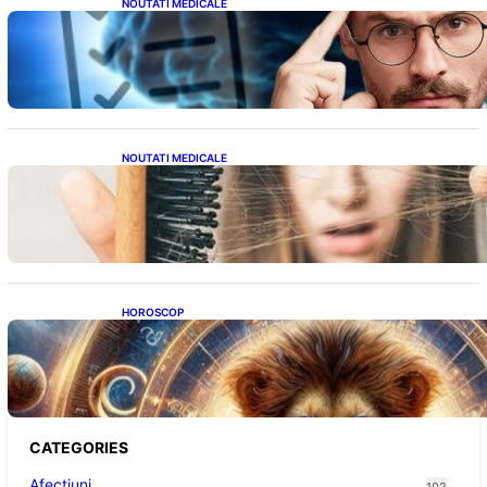
NOUTATI MEDICALE
Inteligența dincolo de note: Semnele unui IQ
ridicat care nu țin de școală
NOUTATI MEDICALE
Semnele unei deficiențe de proteine:
Impactul asupra sănătății tale
HOROSCOP
Portalul Leului 8/8: Oportunități de
Abundență pentru Cinci Zodii în 2026
CATEGORIES
Afectiuni