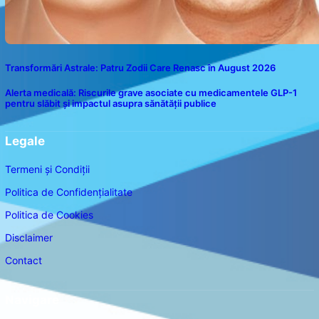
Transformări Astrale: Patru Zodii Care Renasc în August 2026
Alerta medicală: Riscurile grave asociate cu medicamentele GLP-1
pentru slăbit și impactul asupra sănătății publice
Legale
Termeni și Condiții
Politica de Confidențialitate
Politica de Cookies
Disclaimer
Contact
Navigare