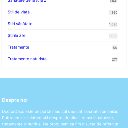
Sănătate de la A la Z
1.831
Stil de viaţă
1.560
Ştiri sănătate
1.686
Știrile zilei
1.035
Tratamente
68
Tratamente naturiste
277
Despre noi
DoctorDeco este un portal medical dedicat sanatatii romanilor.
Publicam zilnic informatii despre afectiuni, remedii naturiste,
tratamente si nutritie. Ne propunem sa fim o sursa de referinta