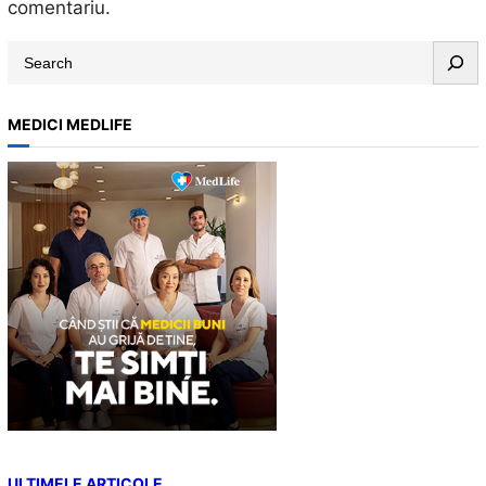
comentariu.
S
e
a
MEDICI MEDLIFE
r
c
h
ULTIMELE ARTICOLE