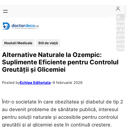
Sari
Skip
la
to
Boli si
Afectiun
conținut
content
Sănătat
de la A la
Medici
Tratame
Noutati Medicale
Stil de viaţă
Nutriti
Diction
Alternative Naturale la Ozempic:
Suplimente Eficiente pentru Controlul
Greutății și Glicemiei
Posted by
Echipa Editoriala
–
9 februarie 2026
Într-o societate în care obezitatea și diabetul de tip 2
au devenit probleme de sănătate publică, interesul
pentru soluții naturale și accesibile pentru controlul
greutății și al glicemiei este în continuă creștere.