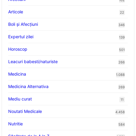
102
Articole
22
Boli și Afecțiuni
346
Expertul zilei
139
Horoscop
501
Leacuri babesti/naturiste
266
Medicina
1.088
Medicina Alternativa
269
Mediu curat
11
Noutati Medicale
4.458
Nutritie
584