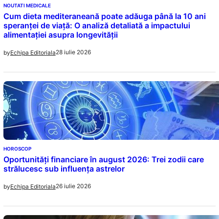
NOUTATI MEDICALE
Cum dieta mediteraneană poate adăuga până la 10 ani
speranței de viață: O analiză detaliată a impactului
alimentației asupra longevității
28 iulie 2026
by
Echipa Editoriala
HOROSCOP
Oportunități financiare în august 2026: Trei zodii care
strălucesc sub influența astrelor
26 iulie 2026
by
Echipa Editoriala