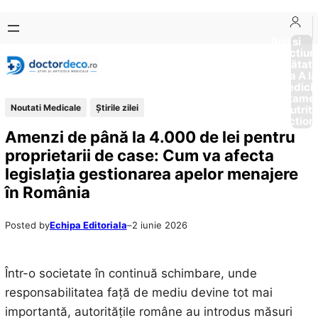
Sari
Skip
la
to
Boli si
Afectiun
conținut
content
Sănătat
de la A la
Medici
Tratame
Noutati Medicale
Știrile zilei
Nutriti
Diction
Amenzi de până la 4.000 de lei pentru
proprietarii de case: Cum va afecta
legislația gestionarea apelor menajere
în România
Posted by
Echipa Editoriala
–
2 iunie 2026
Într-o societate în continuă schimbare, unde
responsabilitatea față de mediu devine tot mai
importantă, autoritățile române au introdus măsuri