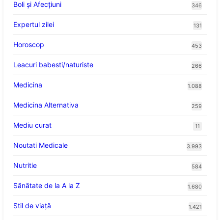
Boli și Afecțiuni
346
Expertul zilei
131
Horoscop
453
Leacuri babesti/naturiste
266
Medicina
1.088
Medicina Alternativa
259
Mediu curat
11
Noutati Medicale
3.993
Nutritie
584
Sănătate de la A la Z
1.680
Stil de viaţă
1.421