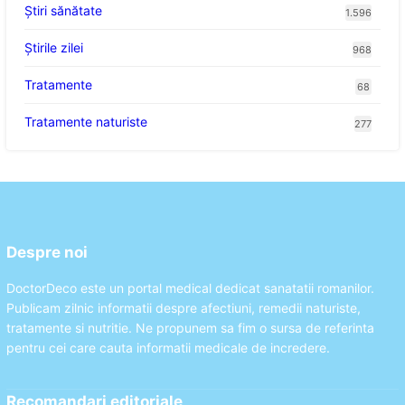
Ştiri sănătate
1.596
Știrile zilei
968
Tratamente
68
Tratamente naturiste
277
Despre noi
DoctorDeco este un portal medical dedicat sanatatii romanilor.
Publicam zilnic informatii despre afectiuni, remedii naturiste,
tratamente si nutritie. Ne propunem sa fim o sursa de referinta
pentru cei care cauta informatii medicale de incredere.
Recomandari editoriale