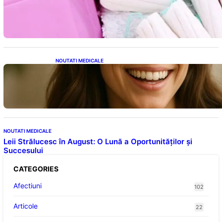
Tampoanele menstruale: O analiză profundă
a riscurilor legate de metale toxice
NOUTATI MEDICALE
Ceaiul – Băutura care protejează inima:
Descoperiri recente despre beneficiile
consumului zilnic
NOUTATI MEDICALE
Leii Strălucesc în August: O Lună a Oportunităților și
Succesului
CATEGORIES
Afectiuni
102
Articole
22