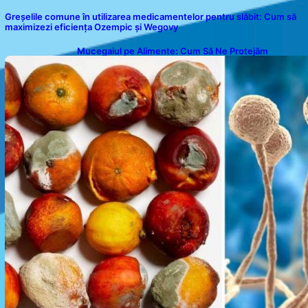
Greșelile comune în utilizarea medicamentelor pentru slăbit: Cum să
maximizezi eficiența Ozempic și Wegovy
Mucegaiul pe Alimente: Cum Să Ne Protejăm
Sănătatea?