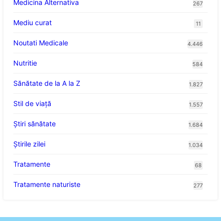
Medicina Alternativa
267
Mediu curat
11
Noutati Medicale
4.446
Nutritie
584
Sănătate de la A la Z
1.827
Stil de viaţă
1.557
Ştiri sănătate
1.684
Știrile zilei
1.034
Tratamente
68
Tratamente naturiste
277