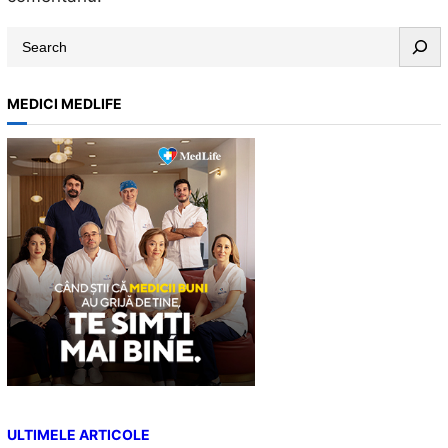
S
e
a
MEDICI MEDLIFE
r
c
h
ULTIMELE ARTICOLE