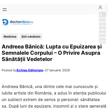
Sari
Skip
la
to
Boli si
Afectiun
conținut
content
Sănătat
de la A la
Medici
Tratame
Medicina
Ştiri sănătate
Nutriti
Diction
Andreea Bănică: Lupta cu Epuizarea și
Semnalele Corpului – O Privire Asupra
Sănătății Vedetelor
Posted by
Echipa Editoriala
–
27 ianuarie 2026
Andreea Bănică, una dintre cele mai cunoscute și
iubite artiste din România, a adus în atenția publicului
un subiect extrem de serios și personal: sănătatea
sa. După luni de epuizare, insomnii și o stare generală