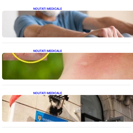
NOUTATI MEDICALE
Îmbunătățirea sănătății cardiovasculare:
Patru exerciții simple pentru reducerea
tensiunii arteriale la domiciliu
NOUTATI MEDICALE
Cum bacteriile pielii influențează atracția
țânțarilor: O nouă viziune asupra alegerii
victimelor
NOUTATI MEDICALE
Investiția Ministerului Sănătății: 174 de
milioane de lei pentru modernizarea
sistemului sanitar din România