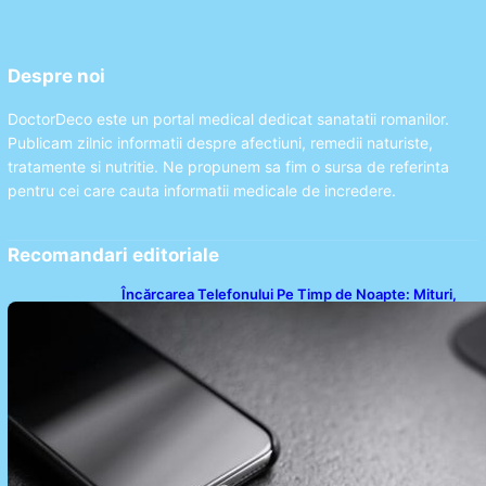
Despre noi
DoctorDeco este un portal medical dedicat sanatatii romanilor.
Publicam zilnic informatii despre afectiuni, remedii naturiste,
tratamente si nutritie. Ne propunem sa fim o sursa de referinta
pentru cei care cauta informatii medicale de incredere.
Recomandari editoriale
Încărcarea Telefonului Pe Timp de Noapte: Mituri,
Realități și Impact Asupra Bateriei