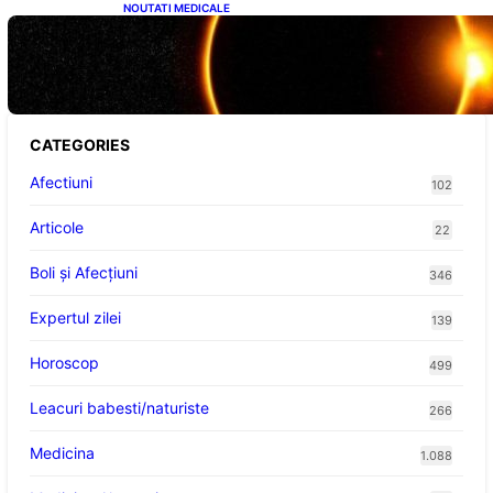
NOUTATI MEDICALE
Eclipsa de Soare din august 2026: Un
Spectacol Astronomic Pe Cerul României
CATEGORIES
Afectiuni
102
Articole
22
Boli și Afecțiuni
346
Expertul zilei
139
Horoscop
499
Leacuri babesti/naturiste
266
Medicina
1.088