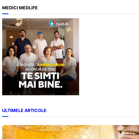
a
MEDICI MEDLIFE
r
c
h
ULTIMELE ARTICOLE