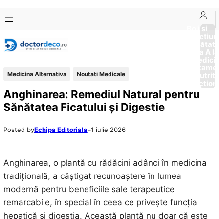
Sari
Skip
la
to
Boli si
Afectiun
conținut
content
Sănătat
de la A la
Medici
Tratame
Medicina Alternativa
Noutati Medicale
Nutriti
Diction
Anghinarea: Remediul Natural pentru
Sănătatea Ficatului și Digestie
Posted by
Echipa Editoriala
–
1 iulie 2026
Anghinarea, o plantă cu rădăcini adânci în medicina
tradițională, a câștigat recunoaștere în lumea
modernă pentru beneficiile sale terapeutice
remarcabile, în special în ceea ce privește funcția
hepatică și digestia. Această plantă nu doar că este