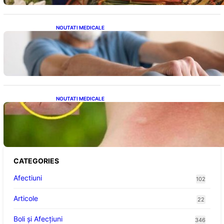
NOUTATI MEDICALE
Îmbunătățirea sănătății cardiovasculare:
Patru exerciții simple pentru reducerea
tensiunii arteriale la domiciliu
NOUTATI MEDICALE
Cum bacteriile pielii influențează atracția
țânțarilor: O nouă viziune asupra alegerii
victimelor
CATEGORIES
Afectiuni
102
Articole
22
Boli și Afecțiuni
346