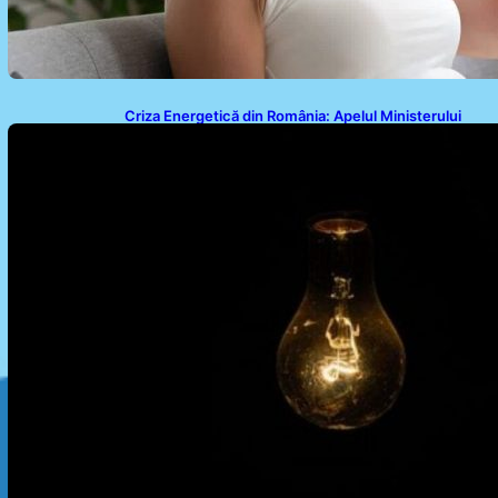
Criza Energetică din România: Apelul Ministerului
Energiei și Impactul Asupra Cetățenilor