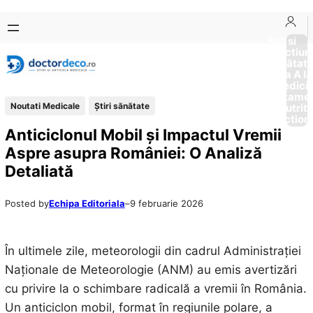
Sari
Skip
la
to
Boli si
Afectiun
conținut
content
Sănătat
de la A la
Medici
Tratame
Noutati Medicale
Ştiri sănătate
Nutriti
Diction
Anticiclonul Mobil și Impactul Vremii
Aspre asupra României: O Analiză
Detaliată
Posted by
Echipa Editoriala
–
9 februarie 2026
În ultimele zile, meteorologii din cadrul Administrației
Naționale de Meteorologie (ANM) au emis avertizări
cu privire la o schimbare radicală a vremii în România.
Un anticiclon mobil, format în regiunile polare, a