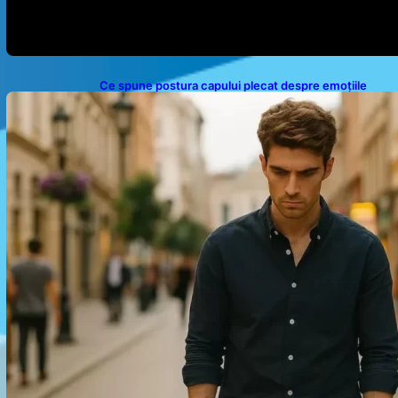
Ce spune postura capului plecat despre emoțiile
noastre: analiza unui obicei comun