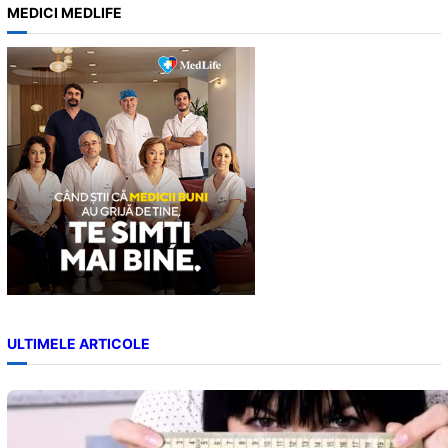
a
MEDICI MEDLIFE
r
c
h
ULTIMELE ARTICOLE