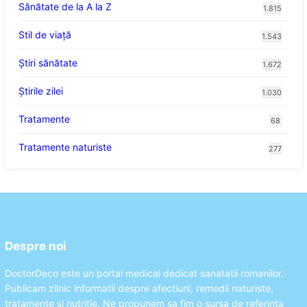
Sănătate de la A la Z
1.815
Stil de viaţă
1.543
Ştiri sănătate
1.672
Știrile zilei
1.030
Tratamente
68
Tratamente naturiste
277
Despre noi
DoctorDeco este un portal medical dedicat sanatatii romanilor.
Publicam zilnic informatii despre afectiuni, remedii naturiste,
tratamente si nutritie. Ne propunem sa fim o sursa de referinta