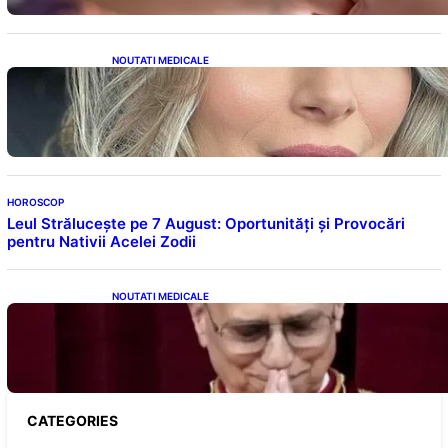
NOUTATI MEDICALE
Laura Cosoi și Povestea Maternității: O
Călătorie Plină de Dragoste și Provocări
HOROSCOP
Leul Strălucește pe 7 August: Oportunități și Provocări
pentru Nativii Acelei Zodii
NOUTATI MEDICALE
Descoperiri Revoluționare: Originile Papei
Leon al XIV-lea și Legăturile Sale Cu Cuba
CATEGORIES