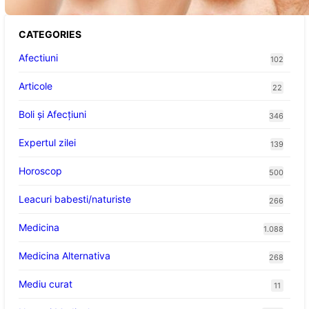
CATEGORIES
Afectiuni
102
Articole
22
Boli și Afecțiuni
346
Expertul zilei
139
Horoscop
500
Leacuri babesti/naturiste
266
Medicina
1.088
Medicina Alternativa
268
Mediu curat
11