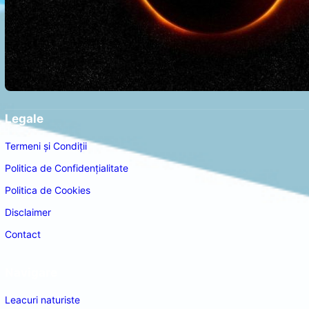
Legale
Termeni și Condiții
Politica de Confidențialitate
Politica de Cookies
Disclaimer
Contact
Navigare
Leacuri naturiste