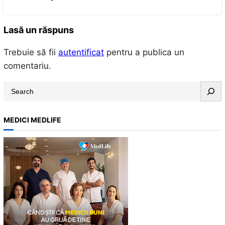
Lasă un răspuns
Trebuie să fii
autentificat
pentru a publica un
comentariu.
S
e
a
MEDICI MEDLIFE
r
c
h