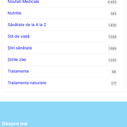
Noutati Medicale
4.453
Nutritie
584
Sănătate de la A la Z
1.830
Stil de viaţă
1.559
Ştiri sănătate
1.684
Știrile zilei
1.035
Tratamente
68
Tratamente naturiste
277
Despre noi