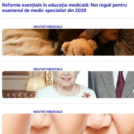
Reforme esențiale în educația medicală: Noi reguli pentru
examenul de medic specialist din 2026
NOUTATI MEDICALE
Somnul Sănătos: Câte Ore Trebuie Să Dormi
în Funcție de Vârstă și Impactul Asupra
Sănătății
NOUTATI MEDICALE
Longevitatea în Rândul Celebrităților: Lecții
din Viața Prințului Philip și a Altora care Au
Fost Pe Punctul de a Împlini 100 de Ani
NOUTATI MEDICALE
Evoluția Personalității după 70 de Ani: Ce
Revelații Ne Oferă Studiile Psihologice