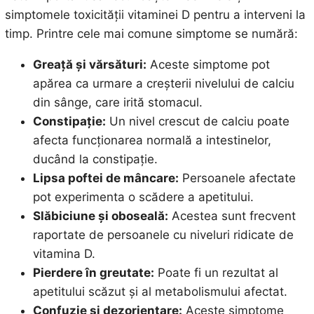
simptomele toxicității vitaminei D pentru a interveni la
timp. Printre cele mai comune simptome se numără:
Greață și vărsături:
Aceste simptome pot
apărea ca urmare a creșterii nivelului de calciu
din sânge, care irită stomacul.
Constipație:
Un nivel crescut de calciu poate
afecta funcționarea normală a intestinelor,
ducând la constipație.
Lipsa poftei de mâncare:
Persoanele afectate
pot experimenta o scădere a apetitului.
Slăbiciune și oboseală:
Acestea sunt frecvent
raportate de persoanele cu niveluri ridicate de
vitamina D.
Pierdere în greutate:
Poate fi un rezultat al
apetitului scăzut și al metabolismului afectat.
Confuzie și dezorientare:
Aceste simptome