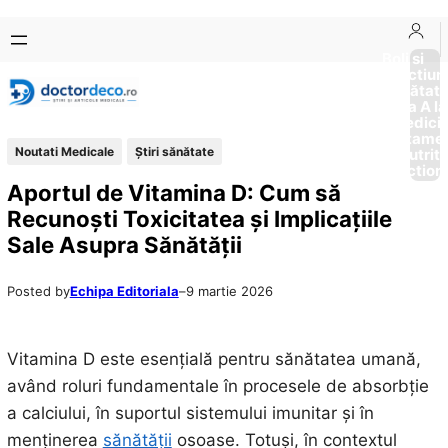
Sari
Skip
la
to
Boli si
Afectiun
conținut
content
Sănătat
de la A la
Medici
Tratame
Noutati Medicale
Ştiri sănătate
Nutriti
Diction
Aportul de Vitamina D: Cum să
Recunoști Toxicitatea și Implicațiile
Sale Asupra Sănătății
Posted by
Echipa Editoriala
–
9 martie 2026
Vitamina D este esențială pentru sănătatea umană,
având roluri fundamentale în procesele de absorbție
a calciului, în suportul sistemului imunitar și în
menținerea
sănătății
osoase. Totuși, în contextul