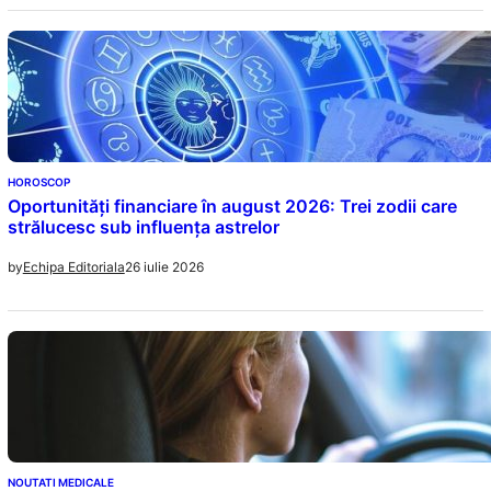
HOROSCOP
Oportunități financiare în august 2026: Trei zodii care
strălucesc sub influența astrelor
26 iulie 2026
by
Echipa Editoriala
NOUTATI MEDICALE