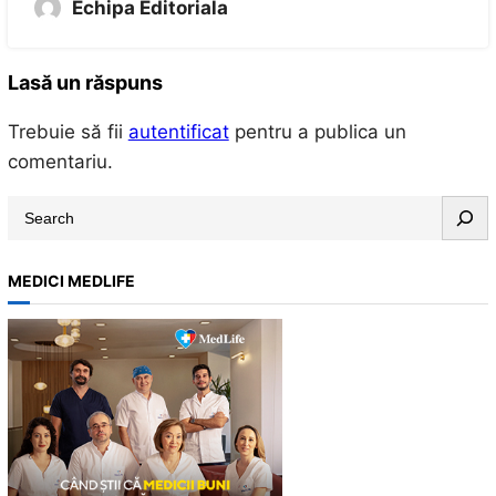
Echipa Editoriala
Lasă un răspuns
Trebuie să fii
autentificat
pentru a publica un
comentariu.
S
e
a
MEDICI MEDLIFE
r
c
h