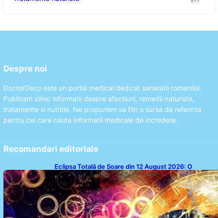
Despre noi
DoctorDeco este un portal medical dedicat sanatatii romanilor.
Publicam zilnic informatii despre afectiuni, remedii naturiste,
tratamente si nutritie. Ne propunem sa fim o sursa de referinta
pentru cei care cauta informatii medicale de incredere.
Recomandari editoriale
Eclipsa Totală de Soare din 12 August 2026: O
Analiză a Impactului asupra Trei Zodii și a Ciclului de
18 Ani