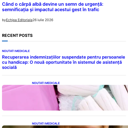
Când o cârpă albă devine un semn de urgență:
semnificația și impactul acestui gest în trafic
26 iulie 2026
by
Echipa Editoriala
RECENT POSTS
NOUTATI MEDICALE
Recuperarea indemnizațiilor suspendate pentru persoanele
cu handicap: O nouă oportunitate în sistemul de asistență
socială
NOUTATI MEDICALE
Tampoanele menstruale: O analiză profundă
a riscurilor legate de metale toxice
NOUTATI MEDICALE