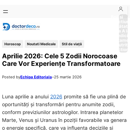
Sari
Skip
la
to
Boli si
Afectiun
conținut
content
Sănătat
de la A la
Medici
Tratame
Horoscop
Noutati Medicale
Stil de viaţă
Nutriti
Diction
Aprilie 2026: Cele 5 Zodii Norocoase
Care Vor Experiențe Transformatoare
Posted by
Echipa Editoriala
–
25 martie 2026
Luna aprilie a anului
2026
promite să fie una plină de
oportunități și transformări pentru anumite zodii,
conform previziunilor astrologilor. Intrarea planetelor
Marte, Venus și Uranus în poziții favorabile va genera
o energie specifică, care va influența deciziile și