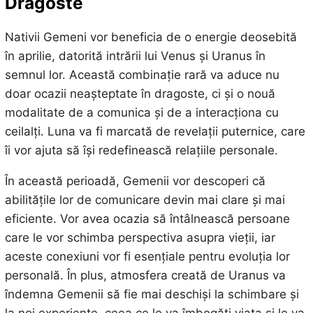
Dragoste
Nativii Gemeni vor beneficia de o energie deosebită
în aprilie, datorită intrării lui Venus și Uranus în
semnul lor. Această combinație rară va aduce nu
doar ocazii neașteptate în dragoste, ci și o nouă
modalitate de a comunica și de a interacționa cu
ceilalți. Luna va fi marcată de revelații puternice, care
îi vor ajuta să își redefinească relațiile personale.
În această perioadă, Gemenii vor descoperi că
abilitățile lor de comunicare devin mai clare și mai
eficiente. Vor avea ocazia să întâlnească persoane
care le vor schimba perspectiva asupra vieții, iar
aceste conexiuni vor fi esențiale pentru evoluția lor
personală. În plus, atmosfera creată de Uranus va
îndemna Gemenii să fie mai deschiși la schimbare și
la noi experiențe, ceea ce le va îmbogăți viața și le va