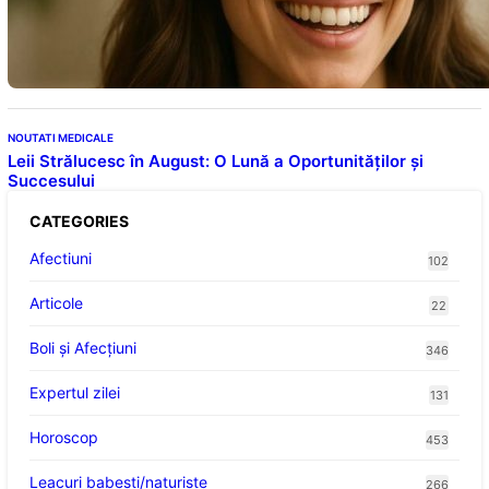
Ceaiul – Băutura care protejează inima:
Descoperiri recente despre beneficiile
consumului zilnic
NOUTATI MEDICALE
Leii Strălucesc în August: O Lună a Oportunităților și
Succesului
CATEGORIES
Afectiuni
102
Articole
22
Boli și Afecțiuni
346
Expertul zilei
131
Horoscop
453
Leacuri babesti/naturiste
266