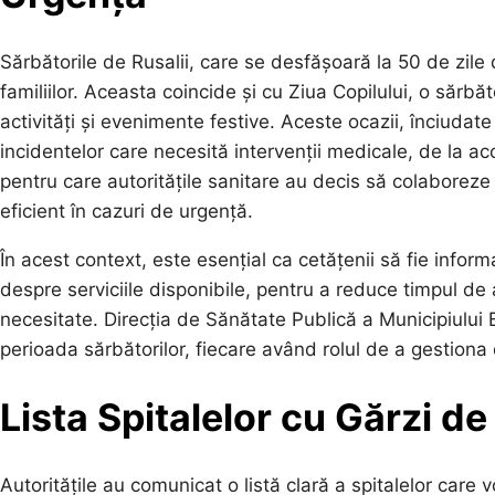
Sărbătorile de Rusalii, care se desfășoară la 50 de zil
familiilor. Aceasta coincide și cu Ziua Copilului, o sărb
activități și evenimente festive. Aceste ocazii, înciudate
incidentelor care necesită intervenții medicale, de la a
pentru care autoritățile sanitare au decis să colaboreze 
eficient în cazuri de urgență.
În acest context, este esențial ca cetățenii să fie infor
despre serviciile disponibile, pentru a reduce timpul de
necesitate. Direcția de Sănătate Publică a Municipiului B
perioada sărbătorilor, fiecare având rolul de a gestiona 
Lista Spitalelor cu Gărzi d
Autoritățile au comunicat o listă clară a spitalelor care 