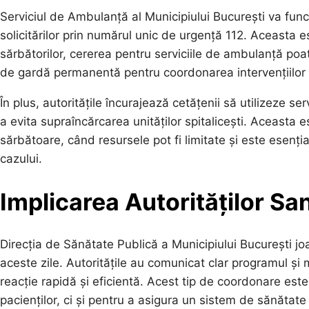
Serviciul de Ambulanță al Municipiului București va func
solicitărilor prin numărul unic de urgență 112. Aceasta 
sărbătorilor, cererea pentru serviciile de ambulanță po
de gardă permanentă pentru coordonarea intervențiilor me
În plus, autoritățile încurajează cetățenii să utilizeze s
a evita supraîncărcarea unităților spitalicești. Aceasta
sărbătoare, când resursele pot fi limitate și este esențial
cazului.
Implicarea Autorităților Sa
Direcția de Sănătate Publică a Municipiului București joa
aceste zile. Autoritățile au comunicat clar programul și
reacție rapidă și eficientă. Acest tip de coordonare est
pacienților, ci și pentru a asigura un sistem de sănătat