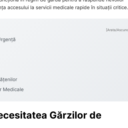
 accesului la servicii medicale rapide în situații critice
[Arata/Ascun
Urgență
ățenilor
r Medicale
ecesitatea Gărzilor de