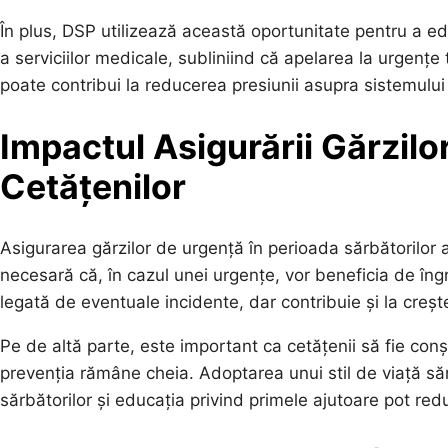
În plus, DSP utilizează această oportunitate pentru a edu
a serviciilor medicale, subliniind că apelarea la urgențe 
poate contribui la reducerea presiunii asupra sistemului d
Impactul Asigurării Gărzil
Cetățenilor
Asigurarea gărzilor de urgență în perioada sărbătorilor a
necesară că, în cazul unei urgențe, vor beneficia de îng
legată de eventuale incidente, dar contribuie și la creșt
Pe de altă parte, este important ca cetățenii să fie conști
prevenția rămâne cheia. Adoptarea unui stil de viață să
sărbătorilor și educația privind primele ajutoare pot red