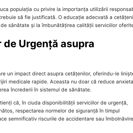
ca populația cu privire la importanța utilizării responsa
trebuie să fie justificată. O educație adecvată a cetățeni
e sănătate și la îmbunătățirea calității serviciilor oferit
or de Urgență asupra
re un impact direct asupra cetățenilor, oferindu-le liniș
rijiri medicale rapide. Aceasta nu doar că reduce anxiet
erea încrederii în sistemul de sănătate.
enți că, în ciuda disponibilității serviciilor de urgență,
nătos, respectarea normelor de siguranță în timpul
uce semnificativ riscurile de accidentare sau îmbolnăvire