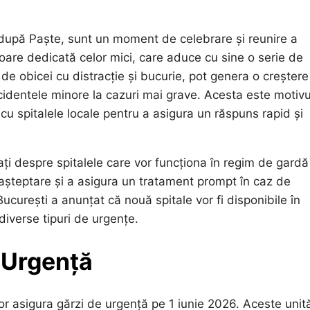
e după Paște, sunt un moment de celebrare și reunire a
ătoare dedicată celor mici, care aduce cu sine o serie de
 de obicei cu distracție și bucurie, pot genera o creștere
ccidentele minore la cazuri mai grave. Acesta este motivu
cu spitalele locale pentru a asigura un răspuns rapid și
mați despre spitalele care vor funcționa în regim de gardă
 așteptare și a asigura un tratament prompt în caz de
ucurești a anunțat că nouă spitale vor fi disponibile în
diverse tipuri de urgențe.
e Urgență
vor asigura gărzi de urgență pe 1 iunie 2026. Aceste unită