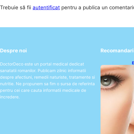
Trebuie să fii
autentificat
pentru a publica un comentari
Despre noi
Recomandari 
E
DoctorDeco este un portal medical dedicat
A
sanatatii romanilor. Publicam zilnic informatii
P
despre afectiuni, remedii naturiste, tratamente si
nutritie. Ne propunem sa fim o sursa de referinta
pentru cei care cauta informatii medicale de
incredere.