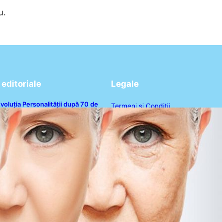
u.
editoriale
Legale
voluția Personalității după 70 de
Termeni și Condiții
ni: Ce Revelații Ne Oferă Studiile
sihologice
Politica de Confidențialitate
Politica de Cookies
Disclaimer
Contact