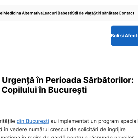
ei
Medicina Alternativa
Leacuri Babesti
Stil de viaţă
Ştiri sănătate
Contact
Boli si Afect
 Urgență în Perioada Sărbătorilor:
a Copilului în București
ritățile
din București
au implementat un program special
în vedere numărul crescut de solicitări de îngrijire
 funcționa în regim de gardă pentru a răspunde nevoilor