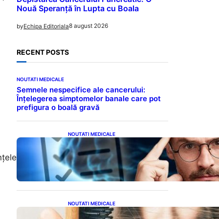
Nouă Speranță în Lupta cu Boala
8 august 2026
by
Echipa Editoriala
RECENT POSTS
NOUTATI MEDICALE
Semnele nespecifice ale cancerului:
Înțelegerea simptomelor banale care pot
prefigura o boală gravă
NOUTATI MEDICALE
Inteligența dincolo de note:
Semnele unui IQ ridicat
nțele
care nu țin de școală
NOUTATI MEDICALE
Semnele unei deficiențe de