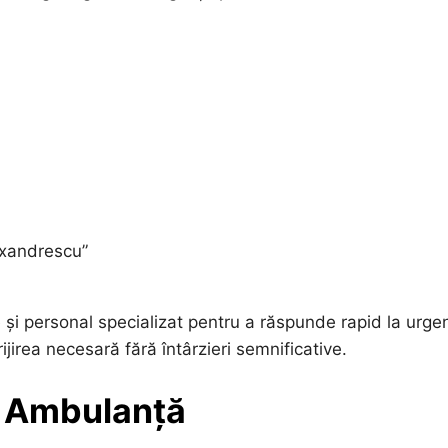
exandrescu”
 și personal specializat pentru a răspunde rapid la urge
jirea necesară fără întârzieri semnificative.
e Ambulanță