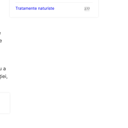
Tratamente naturiste
277
e
e
u a
iei,