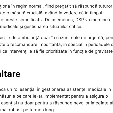
ționa în regim normal, fiind pregătit să răspundă tuturor
este o măsură crucială, având în vedere că în timpul
ate crește semnificativ. De asemenea, DSP va menține o l
dicale și gestionarea situațiilor critice.
erviciile de ambulanță doar în cazuri reale de urgență, pe
 este o recomandare importantă, în special în perioadele 
 ca intervențiile să fie prioritizate în funcție de gravitat
nitare
că un rol esențial în gestionarea asistenței medicale în
 măsurile pe care le-au implementat pentru a asigura o
e esențial nu doar pentru a răspunde nevoilor imediate a
e mai robust pe termen lung.