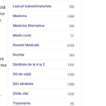
Leacuri babesti/naturiste
bilă
266
lor
Medicina
1.088
e.
Medicina Alternativa
269
Mediu curat
11
Noutati Medicale
4.458
Nutritie
584
tea
Sănătate de la A la Z
atea
1.831
Stil de viaţă
1.560
Ştiri sănătate
1.686
Știrile zilei
1.035
.
Tratamente
68