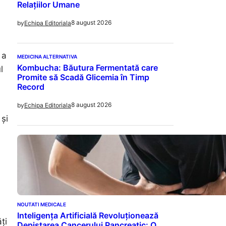
Relațiilor Umane
8 august 2026
by
Echipa Editoriala
 a
MEDICINA ALTERNATIVA
Kombucha: Băutura Fermentată care
l
Promite să Scadă Glicemia în Timp
Record
8 august 2026
by
Echipa Editoriala
 și
NOUTATI MEDICALE
Inteligența Artificială Revoluționează
ți
Depistarea Cancerului Pancreatic: O