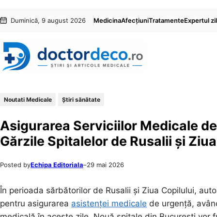
Sari
Skip
Duminică, 9 august 2026
Medicina
Afecțiuni
Tratamente
Expertul zil
la
to
conținut
content
Noutati Medicale
Ştiri sănătate
Asigurarea Serviciilor Medicale de
Gărzile Spitalelor de Rusalii și Ziu
Posted by
Echipa Editoriala
–
29 mai 2026
În perioada sărbătorilor de Rusalii și Ziua Copilului, auto
pentru asigurarea
asistenței medicale
de urgență, având 
medicală în aceste zile. Nouă spitale din București vor