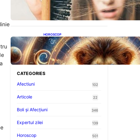
proteine: Impactul asupra
sănătății tale
inie
HOROSCOP
Portalul Leului 8/8:
ntru
Oportunități de Abundență
pentru Cinci Zodii în 2026
de
ea
CATEGORIES
Afectiuni
102
Articole
22
Boli și Afecțiuni
346
Expertul zilei
139
le
Horoscop
501