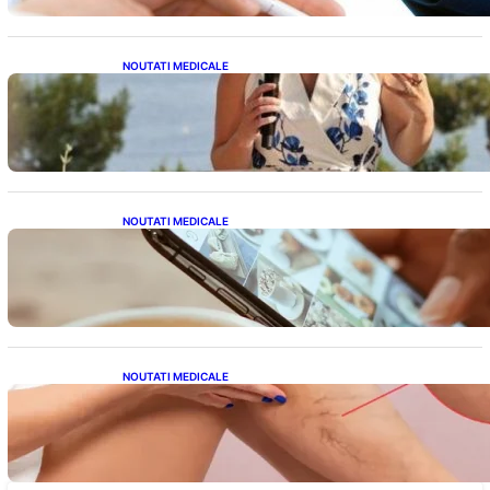
NOUTATI MEDICALE
Nașterea prințesei Eugenie la Lisabona: O
alegere plină de semnificație pentru familia
regală britanică
NOUTATI MEDICALE
Revoluția Bateriilor pentru Telefoane:
Avantaje, Provocări și Viitorul Tehnologiei
Energetice
NOUTATI MEDICALE
Varicele și Umflarea Picioarelor pe Caniculă:
Înțelegerea Simptomelor și Măsurilor de
Prevenție