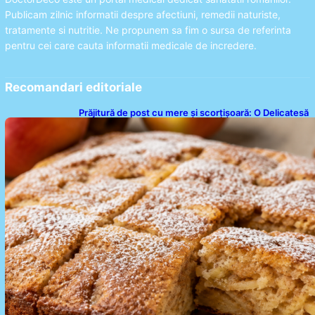
Publicam zilnic informatii despre afectiuni, remedii naturiste,
tratamente si nutritie. Ne propunem sa fim o sursa de referinta
pentru cei care cauta informatii medicale de incredere.
Recomandari editoriale
Prăjitură de post cu mere și scorțișoară: O Delicatesă
Dulce pentru Postul Adormirii Maicii Domnului