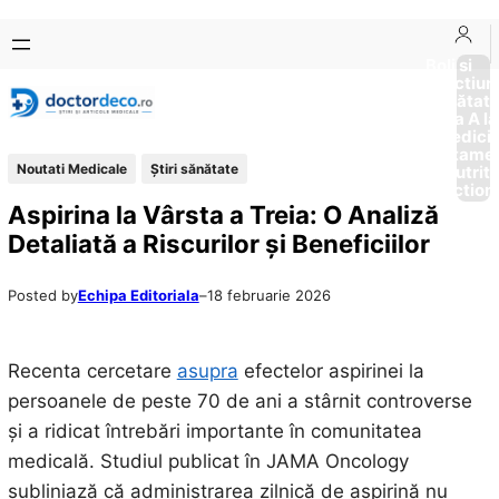
Sari
Skip
la
to
Boli si
Afectiun
conținut
content
Sănătat
de la A la
Medici
Tratame
Noutati Medicale
Ştiri sănătate
Nutriti
Diction
Aspirina la Vârsta a Treia: O Analiză
Detaliată a Riscurilor și Beneficiilor
Posted by
Echipa Editoriala
–
18 februarie 2026
Recenta cercetare
asupra
efectelor aspirinei la
persoanele de peste 70 de ani a stârnit controverse
și a ridicat întrebări importante în comunitatea
medicală. Studiul publicat în JAMA Oncology
subliniază că administrarea zilnică de aspirină nu