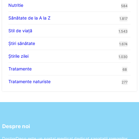
Nutritie
584
Sănătate de la A la Z
1.817
Stil de viaţă
1.543
Ştiri sănătate
1.674
Știrile zilei
1.030
Tratamente
68
Tratamente naturiste
277
Despre noi
DoctorDeco este un portal medical dedicat sanatatii romanilor.