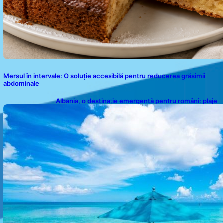
Mersul în intervale: O soluție accesibilă pentru reducerea grăsimii
abdominale
Albania, o destinație emergentă pentru români: plaje
spectaculoase, ape turcoaz și prețuri accesibile