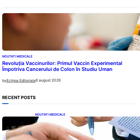
NOUTATI MEDICALE
Revoluția Vaccinurilor: Primul Vaccin Experimental
Împotriva Cancerului de Colon în Studiu Uman
6 august 2026
by
Echipa Editoriala
RECENT POSTS
NOUTATI MEDICALE
Acordul României cu Banca Mondială: O
Analiză Detaliată a Împrumutului și
Condițiilor Impuse