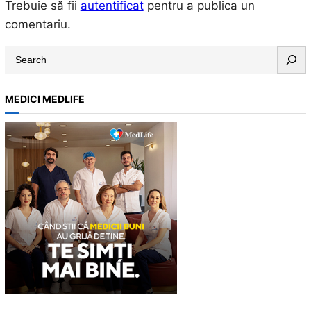
Trebuie să fii
autentificat
pentru a publica un
comentariu.
S
e
a
MEDICI MEDLIFE
r
c
h