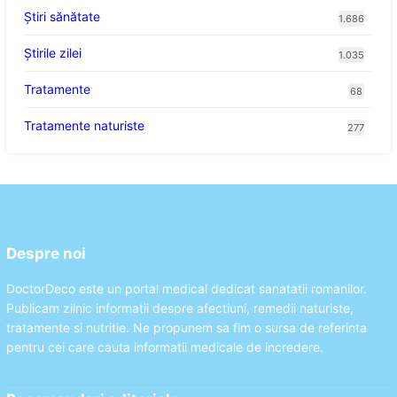
Ştiri sănătate
1.686
Știrile zilei
1.035
Tratamente
68
Tratamente naturiste
277
Despre noi
DoctorDeco este un portal medical dedicat sanatatii romanilor.
Publicam zilnic informatii despre afectiuni, remedii naturiste,
tratamente si nutritie. Ne propunem sa fim o sursa de referinta
pentru cei care cauta informatii medicale de incredere.