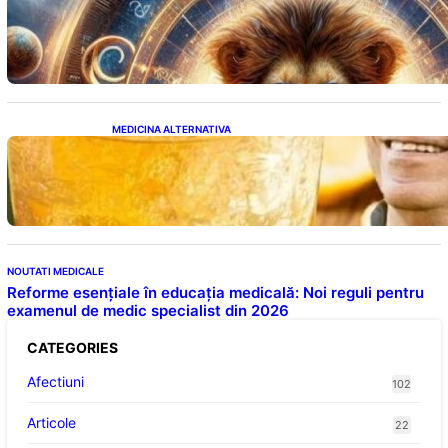
Portalul Leului 8/8: Oportunități de
Abundență pentru Cinci Zodii în 2026
MEDICINA ALTERNATIVA
Cele cinci băuturi esențiale pentru
menținerea glicemiei sub control pe timpul
nopții: Ghidul specialistului
NOUTATI MEDICALE
Reforme esențiale în educația medicală: Noi reguli pentru
examenul de medic specialist din 2026
CATEGORIES
Afectiuni
102
Articole
22