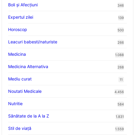
Boli și Afecțiuni
346
Expertul zilei
139
Horoscop
500
Leacuri babesti/naturiste
266
Medicina
1.088
Medicina Alternativa
268
Mediu curat
11
Noutati Medicale
4.456
Nutritie
584
Sănătate de la A la Z
1.831
Stil de viaţă
1.559