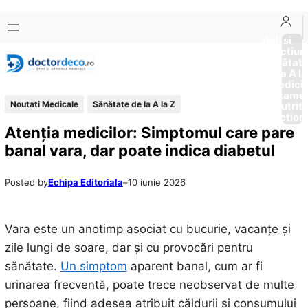
Sari
Skip
la
to
Boli si
Afectiun
conținut
content
Sănătat
de la A la
Medici
Tratame
Noutati Medicale
Sănătate de la A la Z
Nutriti
Diction
Atenția medicilor: Simptomul care pare
banal vara, dar poate indica diabetul
Posted by
Echipa Editoriala
–
10 iunie 2026
Vara este un anotimp asociat cu bucurie, vacanțe și
zile lungi de soare, dar și cu provocări pentru
sănătate.
Un simptom
aparent banal, cum ar fi
urinarea frecventă, poate trece neobservat de multe
persoane, fiind adesea atribuit căldurii și consumului