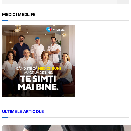
e
a
MEDICI MEDLIFE
r
c
h
ULTIMELE ARTICOLE