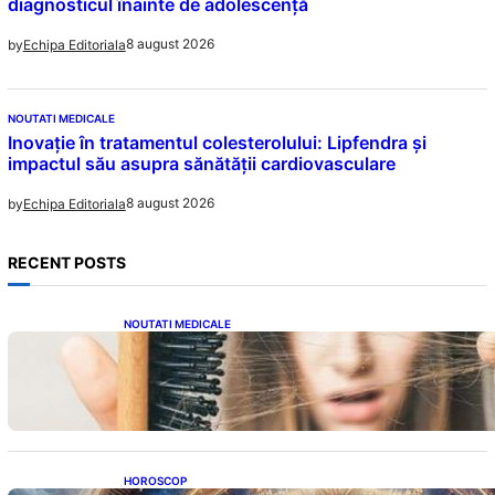
diagnosticul înainte de adolescență
8 august 2026
by
Echipa Editoriala
NOUTATI MEDICALE
Inovație în tratamentul colesterolului: Lipfendra și
impactul său asupra sănătății cardiovasculare
8 august 2026
by
Echipa Editoriala
RECENT POSTS
NOUTATI MEDICALE
Semnele unei deficiențe de proteine:
Impactul asupra sănătății tale
HOROSCOP