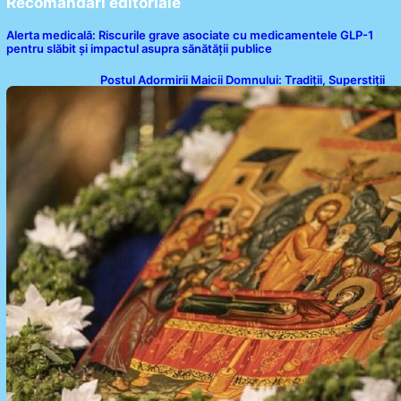
Recomandari editoriale
Alerta medicală: Riscurile grave asociate cu medicamentele GLP-1
pentru slăbit și impactul asupra sănătății publice
Postul Adormirii Maicii Domnului: Tradiții, Superstiții
și Implicații Spiritualitate în 2026