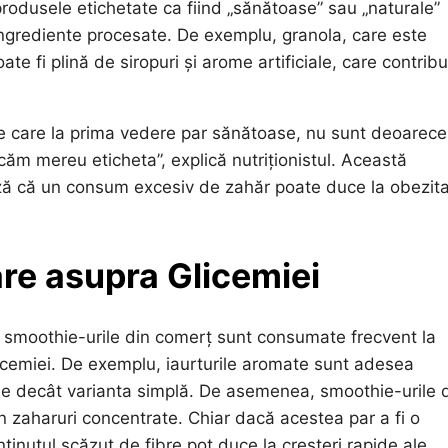
rodusele etichetate ca fiind „sănătoase” sau „naturale”
ingrediente procesate. De exemplu, granola, care este
 fi plină de siropuri și arome artificiale, care contribu
e care la prima vedere par sănătoase, nu sunt deoarece
ăm mereu eticheta”, explică nutriționistul. Această
ază că un consum excesiv de zahăr poate duce la obezita
re asupra Glicemiei
i smoothie-urile din comerț sunt consumate frecvent la
licemiei. De exemplu, iaurturile aromate sunt adesea
se decât varianta simplă. De asemenea, smoothie-urile 
n zaharuri concentrate. Chiar dacă acestea par a fi o
nținutul scăzut de fibre pot duce la creșteri rapide ale