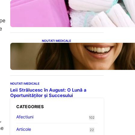
Tampoanele menstruale: O
analiză profundă a riscurilor
legate de metale toxice
 pe
e
a
NOUTATI MEDICALE
Ceaiul – Băutura care
protejează inima:
Descoperiri recente despre
beneficiile consumului zilnic
NOUTATI MEDICALE
Leii Strălucesc în August: O Lună a
Oportunităților și Succesului
CATEGORIES
Afectiuni
102
,
ne
Articole
22