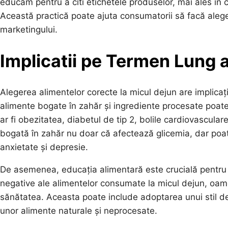
educăm pentru a citi etichetele produselor, mai ales în 
Această practică poate ajuta consumatorii să facă alege
marketingului.
Implicatii pe Termen Lung 
Alegerea alimentelor corecte la micul dejun are implica
alimente bogate în zahăr și ingrediente procesate poat
ar fi obezitatea, diabetul de tip 2, bolile cardiovasculare
bogată în zahăr nu doar că afectează glicemia, dar poat
anxietate și depresie.
De asemenea, educația alimentară este crucială pentru 
negative ale alimentelor consumate la micul dejun, oame
sănătatea. Aceasta poate include adoptarea unui stil de 
unor alimente naturale și neprocesate.