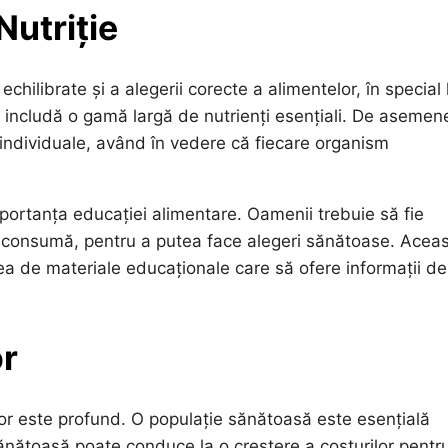
Nutriție
echilibrate și a alegerii corecte a alimentelor, în special 
 includă o gamă largă de nutrienți esențiali. De asemen
 individuale, având în vedere că fiecare organism
mportanța educației alimentare. Oamenii trebuie să fie
le consumă, pentru a putea face alegeri sănătoase. Acea
irea de materiale educaționale care să ofere informații d
or
lor este profund. O populație sănătoasă este esențială
ănătoasă poate conduce la o creștere a costurilor pentr