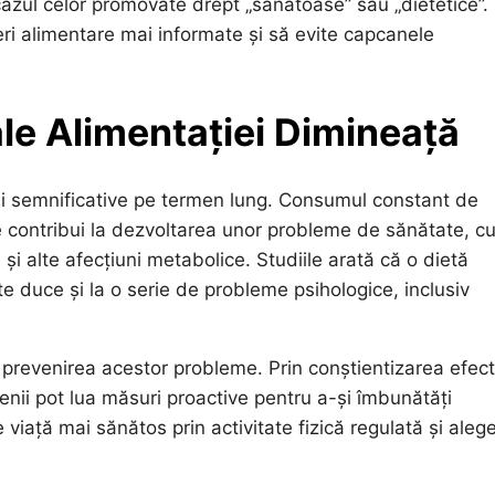
cazul celor promovate drept „sănătoase” sau „dietetice”.
ri alimentare mai informate și să evite capcanele
ale Alimentației Dimineață
ții semnificative pe termen lung. Consumul constant de
e contribui la dezvoltarea unor probleme de sănătate, c
 și alte afecțiuni metabolice. Studiile arată că o dietă
e duce și la o serie de probleme psihologice, inclusiv
prevenirea acestor probleme. Prin conștientizarea efect
nii pot lua măsuri proactive pentru a-și îmbunătăți
viață mai sănătos prin activitate fizică regulată și aleg