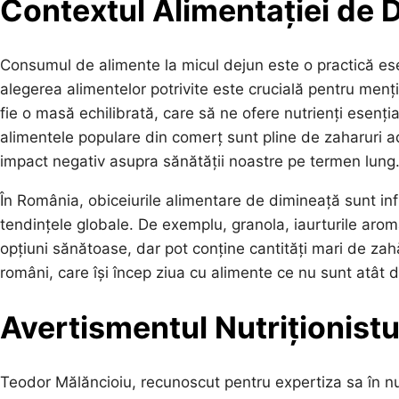
Contextul Alimentației de 
Consumul de alimente la micul dejun este o practică ese
alegerea alimentelor potrivite este crucială pentru mențin
fie o masă echilibrată, care să ne ofere nutrienți esenți
alimentele populare din comerț sunt pline de zaharuri a
impact negativ asupra sănătății noastre pe termen lung
În România, obiceiurile alimentare de dimineață sunt infl
tendințele globale. De exemplu, granola, iaurturile aro
opțiuni sănătoase, dar pot conține cantități mari de za
români, care își încep ziua cu alimente ce nu sunt atât 
Avertismentul Nutriționist
Teodor Mălăncioiu, recunoscut pentru expertiza sa în nutri