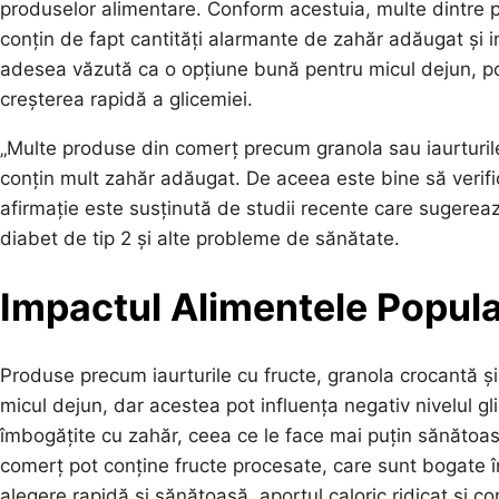
produselor alimentare. Conform acestuia, multe dintre p
conțin de fapt cantități alarmante de zahăr adăugat și 
adesea văzută ca o opțiune bună pentru micul dejun, poate
creșterea rapidă a glicemiei.
„Multe produse din comerț precum granola sau iaurturil
conțin mult zahăr adăugat. De aceea este bine să verific
afirmație este susținută de studii recente care sugere
diabet de tip 2 și alte probleme de sănătate.
Impactul Alimentele Popula
Produse precum iaurturile cu fructe, granola crocantă ș
micul dejun, dar acestea pot influența negativ nivelul g
îmbogățite cu zahăr, ceea ce le face mai puțin sănătoa
comerț pot conține fructe procesate, care sunt bogate î
alegere rapidă și sănătoasă, aportul caloric ridicat și co