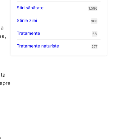
Ştiri sănătate
1.596
Știrile zilei
968
la
Tratamente
68
ea,
Tratamente naturiste
277
sta
espre
u