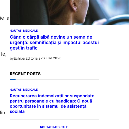
ie la
NOUTATI MEDICALE
Când o cârpă albă devine un semn de
urgență: semnificația și impactul acestui
gest în trafic
te,
26 iulie 2026
by
Echipa Editoriala
RECENT POSTS
NOUTATI MEDICALE
Recuperarea indemnizațiilor suspendate
pentru persoanele cu handicap: O nouă
oportunitate în sistemul de asistență
socială
din
NOUTATI MEDICALE