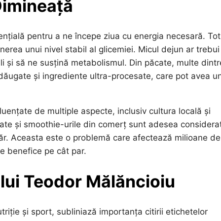
Dimineață
nțială pentru a ne începe ziua cu energia necesară. Tot
erea unui nivel stabil al glicemiei. Micul dejun ar trebui
ali și să ne susțină metabolismul. Din păcate, multe dintr
dăugate și ingrediente ultra-procesate, care pot avea u
.
uențate de multiple aspecte, inclusiv cultura locală și
mate și smoothie-urile din comerț sunt adesea considera
hăr. Aceasta este o problemă care afectează milioane de
de benefice pe cât par.
ului Teodor Mălăncioiu
ție și sport, subliniază importanța citirii etichetelor