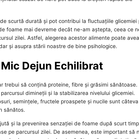
e scurtă durată și pot contribui la fluctuațiile glicemiei
ție de foame mai devreme decât ne-am aștepta, ceea ce n
rsul zilei. Astfel, alegerea acestor alimente poate ave
dar și asupra stării noastre de bine psihologice.
 Mic Dejun Echilibrat
r trebui să conțină proteine, fibre și grăsimi sănătoase.
rcursul dimineții și la stabilizarea nivelului glicemiei.
osuri, semințele, fructele proaspete și nucile sunt câteva
n sănătos.
ajută și la prevenirea senzației de foame după scurt timp
ase pe parcursul zilei. De asemenea, este important să 