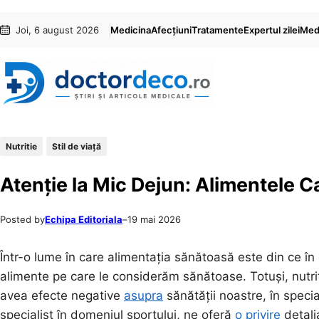
Sari
Skip
Joi, 6 august 2026
Medicina
Afecțiuni
Tratamente
Expertul zilei
Medi
la
to
conținut
content
Nutritie
Stil de viaţă
Atenție la Mic Dejun: Alimentele Ca
Posted by
Echipa Editoriala
–
19 mai 2026
Într-o lume în care alimentația sănătoasă este din ce î
alimente pe care le considerăm sănătoase. Totuși, nutriț
avea efecte negative
asupra
sănătății noastre, în specia
specialist în domeniul sportului, ne oferă
o privire
detali