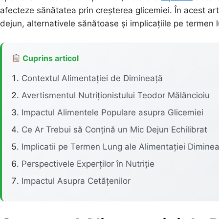
afecteze sănătatea prin creșterea glicemiei. În acest art
dejun, alternativele sănătoase și implicațiile pe termen 
Cuprins articol
Contextul Alimentației de Dimineață
Avertismentul Nutriționistului Teodor Mălăncioiu
Impactul Alimentele Populare asupra Glicemiei
Ce Ar Trebui să Conțină un Mic Dejun Echilibrat
Implicatii pe Termen Lung ale Alimentației Dimine
Perspectivele Experților în Nutriție
Impactul Asupra Cetățenilor