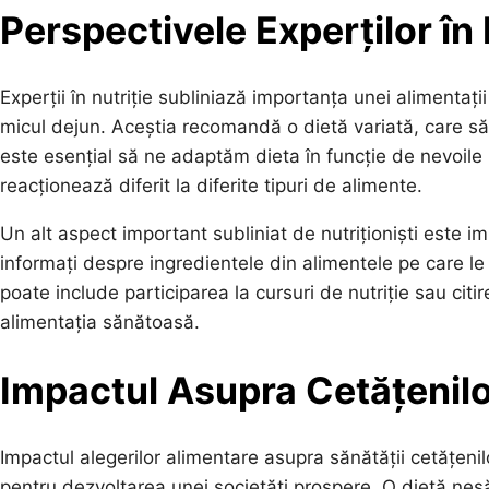
Perspectivele Experților în 
Experții în nutriție subliniază importanța unei alimentații 
micul dejun. Aceștia recomandă o dietă variată, care să
este esențial să ne adaptăm dieta în funcție de nevoile
reacționează diferit la diferite tipuri de alimente.
Un alt aspect important subliniat de nutriționiști este i
informați despre ingredientele din alimentele pe care 
poate include participarea la cursuri de nutriție sau cit
alimentația sănătoasă.
Impactul Asupra Cetățenil
Impactul alegerilor alimentare asupra sănătății cetățeni
pentru dezvoltarea unei societăți prospere. O dietă nes