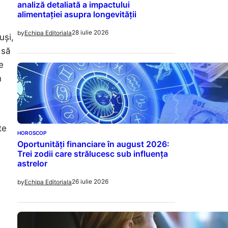
analiză detaliată a impactului
alimentației asupra longevității
28 iulie 2026
by
Echipa Editoriala
uși,
 să
e
n
te
HOROSCOP
Oportunități financiare în august 2026:
Trei zodii care strălucesc sub influența
astrelor
26 iulie 2026
by
Echipa Editoriala