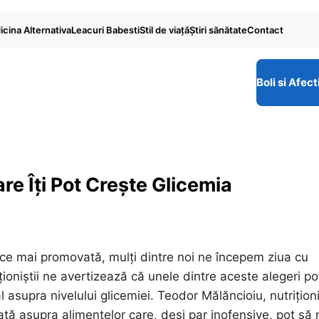
cina Alternativa
Leacuri Babesti
Stil de viaţă
Ştiri sănătate
Contact
Boli si Afect
re Îți Pot Crește Glicemia
n ce mai promovată, mulți dintre noi ne începem ziua cu
ioniștii ne avertizează că unele dintre aceste alegeri po
l asupra nivelului glicemiei. Teodor Mălăncioiu, nutriționi
ată asupra alimentelor care, deși par inofensive, pot să 