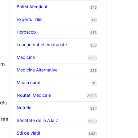
Boli și Afecțiuni
346
Expertul zilei
131
Horoscop
453
Leacuri babesti/naturiste
266
Medicina
1.088
um
Medicina Alternativa
259
Mediu curat
11
Noutati Medicale
3.993
elor
Nutritie
584
erea
Sănătate de la A la Z
1.680
Stil de viaţă
1.421