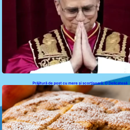
Prăjitură de post cu mere și scorțișoară: O Delicatesă
Dulce pentru Postul Adormirii Maicii Domnului