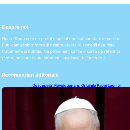
Despre noi
DoctorDeco este un portal medical dedicat sanatatii romanilor.
Publicam zilnic informatii despre afectiuni, remedii naturiste,
tratamente si nutritie. Ne propunem sa fim o sursa de referinta
pentru cei care cauta informatii medicale de incredere.
Recomandari editoriale
Descoperiri Revoluționare: Originile Papei Leon al
XIV-lea și Legăturile Sale Cu Cuba