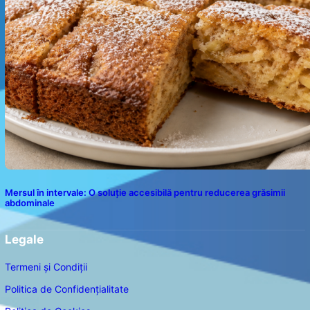
Mersul în intervale: O soluție accesibilă pentru reducerea grăsimii
abdominale
Legale
Termeni și Condiții
Politica de Confidențialitate