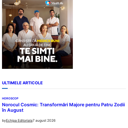
c
h
ULTIMELE ARTICOLE
HOROSCOP
Norocul Cosmic: Transformări Majore pentru Patru Zodii
în August
7 august 2026
by
Echipa Editoriala