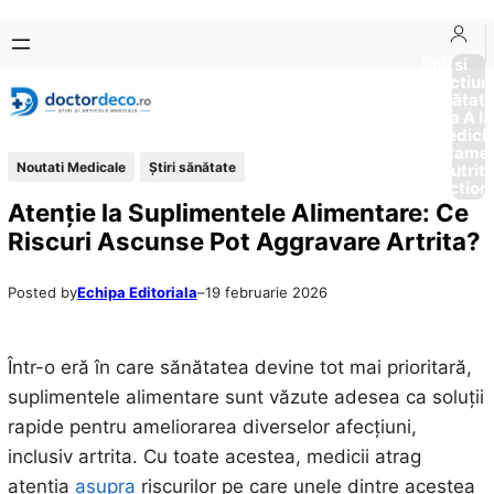
Sari
Skip
la
to
Boli si
Afectiun
conținut
content
Sănătat
de la A la
Medici
Tratame
Noutati Medicale
Ştiri sănătate
Nutriti
Diction
Atenție la Suplimentele Alimentare: Ce
Riscuri Ascunse Pot Aggravare Artrita?
Posted by
Echipa Editoriala
–
19 februarie 2026
Într-o eră în care sănătatea devine tot mai prioritară,
suplimentele alimentare sunt văzute adesea ca soluții
rapide pentru ameliorarea diverselor afecțiuni,
inclusiv artrita. Cu toate acestea, medicii atrag
atenția
asupra
riscurilor pe care unele dintre acestea