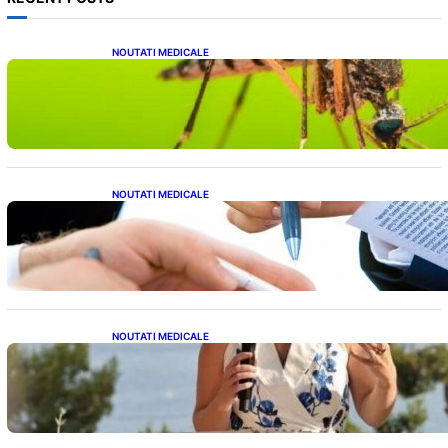
NOUTATI MEDICALE
Virusul West Nile: O Amenințare Tot Mai
Aproape pentru România și Europa
NOUTATI MEDICALE
Acordul României cu Banca Mondială: O
Analiză Detaliată a Împrumutului și
Condițiilor Impuse
NOUTATI MEDICALE
Nașterea prințesei Eugenie la Lisabona: O
alegere plină de semnificație pentru familia
regală britanică