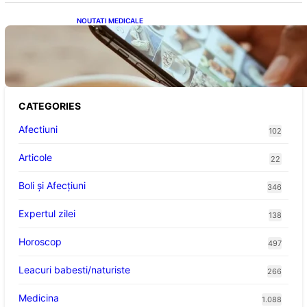
NOUTATI MEDICALE
Revoluția Bateriilor pentru Telefoane:
Avantaje, Provocări și Viitorul Tehnologiei
Energetice
CATEGORIES
Afectiuni
102
Articole
22
Boli și Afecțiuni
346
Expertul zilei
138
Horoscop
497
Leacuri babesti/naturiste
266
Medicina
1.088