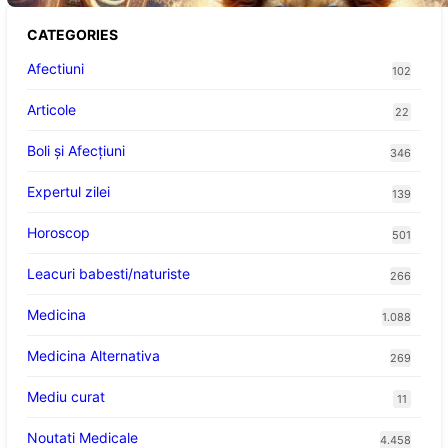
CATEGORIES
Afectiuni
102
Articole
22
Boli și Afecțiuni
346
Expertul zilei
139
Horoscop
501
Leacuri babesti/naturiste
266
Medicina
1.088
Medicina Alternativa
269
Mediu curat
11
Noutati Medicale
4.458