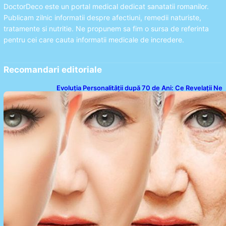
DoctorDeco este un portal medical dedicat sanatatii romanilor.
Publicam zilnic informatii despre afectiuni, remedii naturiste,
tratamente si nutritie. Ne propunem sa fim o sursa de referinta
pentru cei care cauta informatii medicale de incredere.
Recomandari editoriale
Evoluția Personalității după 70 de Ani: Ce Revelații Ne
Oferă Studiile Psihologice