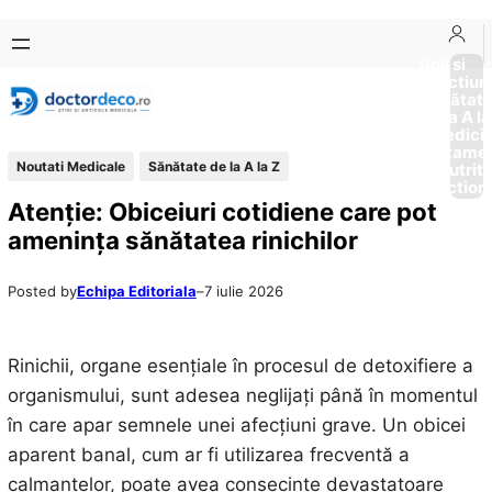
Sari
Skip
la
to
Boli si
Afectiun
conținut
content
Sănătat
de la A la
Medici
Tratame
Noutati Medicale
Sănătate de la A la Z
Nutriti
Diction
Atenție: Obiceiuri cotidiene care pot
amenința sănătatea rinichilor
Posted by
Echipa Editoriala
–
7 iulie 2026
Rinichii, organe esențiale în procesul de detoxifiere a
organismului, sunt adesea neglijați până în momentul
în care apar semnele unei afecțiuni grave. Un obicei
aparent banal, cum ar fi utilizarea frecventă a
calmantelor, poate avea consecințe devastatoare