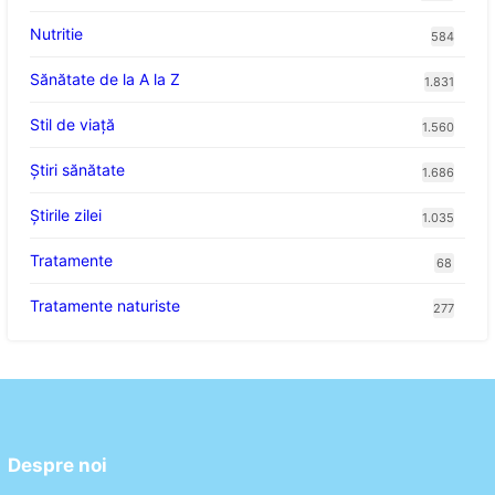
Nutritie
584
Sănătate de la A la Z
1.831
Stil de viaţă
1.560
Ştiri sănătate
1.686
Știrile zilei
1.035
Tratamente
68
Tratamente naturiste
277
Despre noi