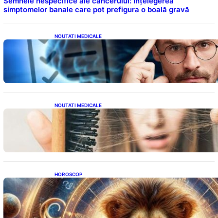
Semnele nespecifice ale cancerului: Înțelegerea
simptomelor banale care pot prefigura o boală gravă
NOUTATI MEDICALE
Inteligența dincolo de note: Semnele unui IQ
ridicat care nu țin de școală
NOUTATI MEDICALE
Semnele unei deficiențe de proteine:
Impactul asupra sănătății tale
HOROSCOP
Portalul Leului 8/8: Oportunități de
Abundență pentru Cinci Zodii în 2026