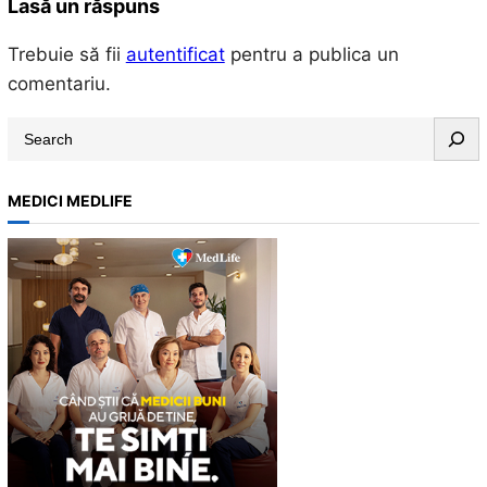
Lasă un răspuns
Trebuie să fii
autentificat
pentru a publica un
comentariu.
S
e
a
MEDICI MEDLIFE
r
c
h