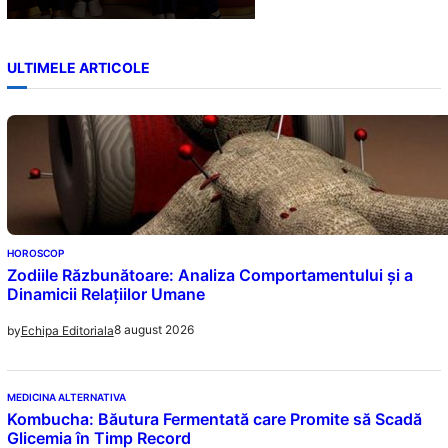
ULTIMELE ARTICOLE
HOROSCOP
Zodiile Răzbunătoare: Analiza Comportamentului și a
Dinamicii Relațiilor Umane
8 august 2026
by
Echipa Editoriala
MEDICINA ALTERNATIVA
Kombucha: Băutura Fermentată care Promite să Scadă
Glicemia în Timp Record