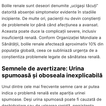
Bolile renale sunt deseori denumite „ucigași tăcuți”
datorită absenței simptomelor evidente în stadiile
incipiente. De multe ori, pacienții nu devin conștienți
de problemele lor până când afecțiunea a avansat.
Aceasta poate duce la complicații severe, inclusiv
insuficiență renală. Conform Organizației Mondiale a
Sănătății, bolile renale afectează aproximativ 10% din
populația globală, ceea ce subliniază urgența de a
conștientiza problemele legate de sănătatea renală.
Semnele de avertizare: Urina
spumoasă și oboseala inexplicabilă
Unul dintre cele mai frecvente semne care ar putea
indica o problemă renală este apariția urinei
spumoase. Deși urina spumoasă poate fi cauzată de
deshidratare sau de urinarea rapidă, persistența