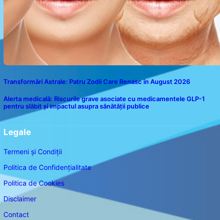
Transformări Astrale: Patru Zodii Care Renasc în August 2026
Alerta medicală: Riscurile grave asociate cu medicamentele GLP-1
pentru slăbit și impactul asupra sănătății publice
Legale
Termeni și Condiții
Politica de Confidențialitate
Politica de Cookies
Disclaimer
Contact