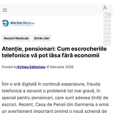
Sari
Skip
la
to
Boli si
Afectiun
conținut
content
Sănătat
de la A la
Medici
Tratame
Noutati Medicale
Știrile zilei
Nutriti
Diction
Atenție, pensionari: Cum escrocheriile
telefonice vă pot lăsa fără economii
Posted by
Echipa Editoriala
–
6 februarie 2026
Într-o eră digitală în continuă expansiune, frauda
telefonică a devenit o problemă tot mai gravă, în
special pentru pensionari, care sunt adesea țintiți de
escroci. Recent, Casa de Pensii din Germania a emis
un avertisment important privind o nouă schemă de