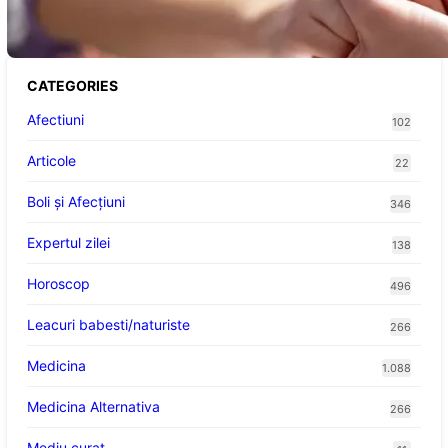
analiză detaliată a tendințelor globale
CATEGORIES
Afectiuni
102
Articole
22
Boli și Afecțiuni
346
Expertul zilei
138
Horoscop
496
Leacuri babesti/naturiste
266
Medicina
1.088
Medicina Alternativa
266
Mediu curat