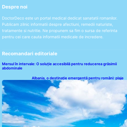
Despre noi
DoctorDeco este un portal medical dedicat sanatatii romanilor.
Publicam zilnic informatii despre afectiuni, remedii naturiste,
tratamente si nutritie. Ne propunem sa fim o sursa de referinta
pentru cei care cauta informatii medicale de incredere.
Recomandari editoriale
Mersul în intervale: O soluție accesibilă pentru reducerea grăsimii
abdominale
Albania, o destinație emergentă pentru români: plaje
spectaculoase, ape turcoaz și prețuri accesibile