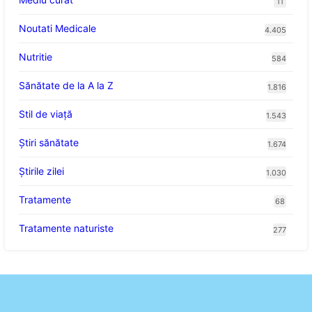
11
Noutati Medicale
4.405
Nutritie
584
Sănătate de la A la Z
1.816
Stil de viaţă
1.543
Ştiri sănătate
1.674
Știrile zilei
1.030
Tratamente
68
Tratamente naturiste
277