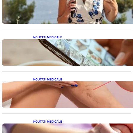
Nașterea prințesei Eugenie la Lisabona: O
alegere plină de semnificație pentru familia
regală britanică
NOUTATI MEDICALE
Revoluția Bateriilor pentru Telefoane:
Avantaje, Provocări și Viitorul Tehnologiei
Energetice
NOUTATI MEDICALE
Varicele și Umflarea Picioarelor pe Caniculă:
Înțelegerea Simptomelor și Măsurilor de
Prevenție
NOUTATI MEDICALE
Creșterea alarmantă a cancerului la tineri: o