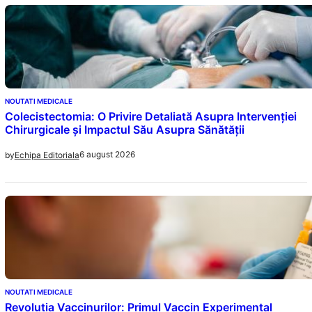
NOUTATI MEDICALE
Colecistectomia: O Privire Detaliată Asupra Intervenției
Chirurgicale și Impactul Său Asupra Sănătății
6 august 2026
by
Echipa Editoriala
NOUTATI MEDICALE
Revoluția Vaccinurilor: Primul Vaccin Experimental