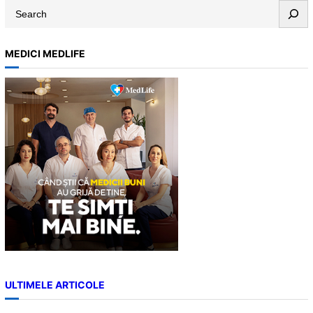
S
e
a
MEDICI MEDLIFE
r
c
h
ULTIMELE ARTICOLE