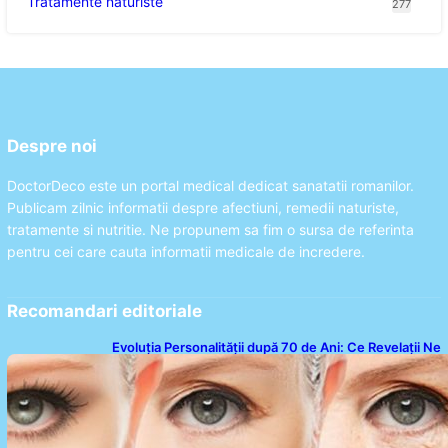
Tratamente naturiste
277
Despre noi
DoctorDeco este un portal medical dedicat sanatatii romanilor.
Publicam zilnic informatii despre afectiuni, remedii naturiste,
tratamente si nutritie. Ne propunem sa fim o sursa de referinta
pentru cei care cauta informatii medicale de incredere.
Recomandari editoriale
Evoluția Personalității după 70 de Ani: Ce Revelații Ne
Oferă Studiile Psihologice