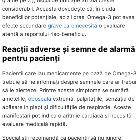
grame pe zi), riscul de fibrilație atrială crește
considerabil. Aceasta dovedește că, în ciuda
beneficiilor potențiale, acizii grași Omega-3 pot avea
efecte secundare
grave care necesită
o evaluare
atentă a raportului risc-beneficiu.
Reacții adverse și semne de alarmă
pentru pacienți
Pacienții care iau medicamente pe bază de Omega-3
trebuie să fie informați despre semnele care ar trebui
să le alerteze. Printre aceste simptome se numără
amețelile,
oboseala
extremă, palpitațiile, senzația de
apăsare în piept și dificultățile de respirație. Aceste
manifestări pot indica o aritmie cardiacă și necesită
evaluare medicală rapidă.
Specialiștii recomandă ca pacienții să nu ignore