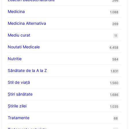
266
Medicina
1.088
Medicina Alternativa
269
Mediu curat
11
Noutati Medicale
4.458
Nutritie
584
Sănătate de la A la Z
1.831
Stil de viaţă
1.560
Ştiri sănătate
1.686
Știrile zilei
1.035
Tratamente
68