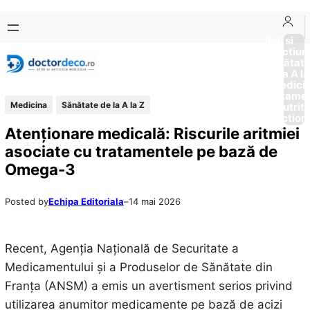
Sari
Skip
la
to
Boli si
Afectiun
conținut
content
Sănătat
de la A la
Medici
Tratame
Medicina
Sănătate de la A la Z
Nutriti
Diction
Atenționare medicală: Riscurile aritmiei
asociate cu tratamentele pe bază de
Omega-3
Posted by
Echipa Editoriala
–
14 mai 2026
Recent, Agenția Națională de Securitate a
Medicamentului și a Produselor de Sănătate din
Franța (ANSM) a emis un avertisment serios privind
utilizarea anumitor medicamente pe bază de acizi