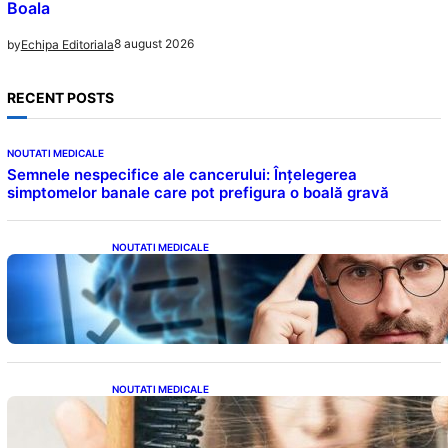
Boala
8 august 2026
by
Echipa Editoriala
RECENT POSTS
NOUTATI MEDICALE
Semnele nespecifice ale cancerului: Înțelegerea
simptomelor banale care pot prefigura o boală gravă
NOUTATI MEDICALE
Inteligența dincolo de note: Semnele unui IQ
ridicat care nu țin de școală
NOUTATI MEDICALE
Semnele unei deficiențe de proteine:
Impactul asupra sănătății tale