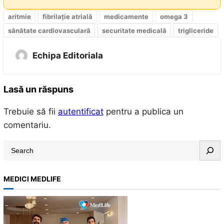
aritmie
fibrilație atrială
medicamente
omega 3
sănătate cardiovasculară
securitate medicală
trigliceride
Echipa Editoriala
Lasă un răspuns
Trebuie să fii
autentificat
pentru a publica un
comentariu.
S
e
a
MEDICI MEDLIFE
r
c
h