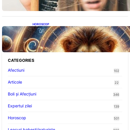
HOROSCOP
Portalul Leului 8/8: Oportunități de
Abundență pentru Cinci Zodii în 2026
CATEGORIES
Afectiuni
102
Articole
22
Boli și Afecțiuni
346
Expertul zilei
139
Horoscop
501
Leacuri babesti/naturiste