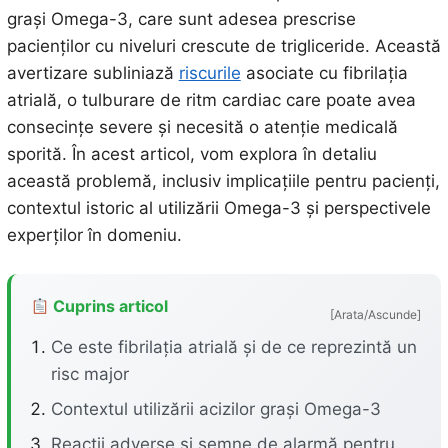
grași Omega-3, care sunt adesea prescrise
pacienților cu niveluri crescute de trigliceride. Această
avertizare subliniază
riscurile
asociate cu fibrilația
atrială, o tulburare de ritm cardiac care poate avea
consecințe severe și necesită o atenție medicală
sporită. În acest articol, vom explora în detaliu
această problemă, inclusiv implicațiile pentru pacienți,
contextul istoric al utilizării Omega-3 și perspectivele
experților în domeniu.
Cuprins articol
[Arata/Ascunde]
Ce este fibrilația atrială și de ce reprezintă un
risc major
Contextul utilizării acizilor grași Omega-3
Reacții adverse și semne de alarmă pentru