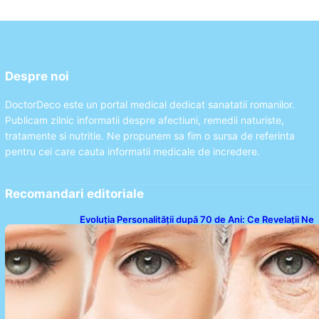
Despre noi
DoctorDeco este un portal medical dedicat sanatatii romanilor.
Publicam zilnic informatii despre afectiuni, remedii naturiste,
tratamente si nutritie. Ne propunem sa fim o sursa de referinta
pentru cei care cauta informatii medicale de incredere.
Recomandari editoriale
Evoluția Personalității după 70 de Ani: Ce Revelații Ne
Oferă Studiile Psihologice