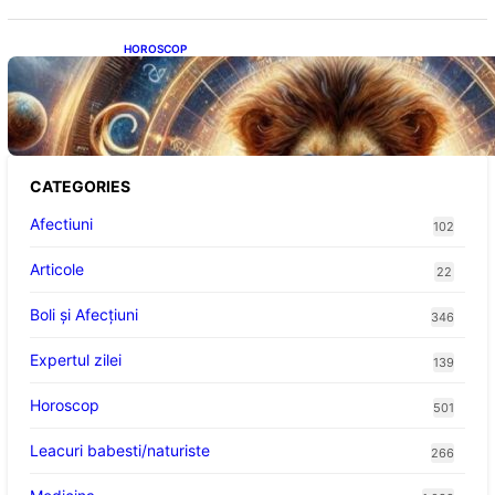
HOROSCOP
Portalul Leului 8/8: Oportunități de
Abundență pentru Cinci Zodii în 2026
CATEGORIES
Afectiuni
102
Articole
22
Boli și Afecțiuni
346
Expertul zilei
139
Horoscop
501
Leacuri babesti/naturiste
266