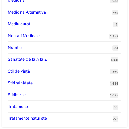
Medicina
1.088
Medicina Alternativa
269
Mediu curat
11
Noutati Medicale
4.458
Nutritie
584
Sănătate de la A la Z
1.831
Stil de viaţă
1.560
Ştiri sănătate
1.686
Știrile zilei
1.035
Tratamente
68
Tratamente naturiste
277