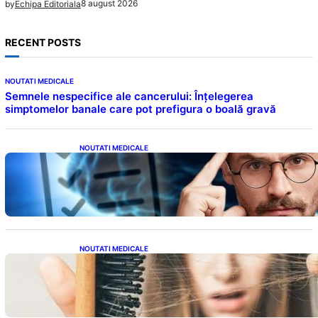
8 august 2026
by
Echipa Editoriala
RECENT POSTS
NOUTATI MEDICALE
Semnele nespecifice ale cancerului: Înțelegerea
simptomelor banale care pot prefigura o boală gravă
NOUTATI MEDICALE
Inteligența dincolo de note: Semnele unui IQ
ridicat care nu țin de școală
NOUTATI MEDICALE
Semnele unei deficiențe de proteine:
Impactul asupra sănătății tale