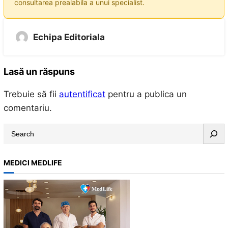
consultarea prealabila a unui specialist.
Echipa Editoriala
Lasă un răspuns
Trebuie să fii
autentificat
pentru a publica un
comentariu.
S
e
a
MEDICI MEDLIFE
r
c
h