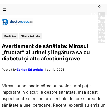
Sari
Skip
la
to
Boli si
Afectiun
conținut
content
Sănătat
de la A la
Medici
Tratame
Medicina
Ştiri sănătate
Nutriti
Diction
Avertisment de sănătate: Mirosul
„fructat” al urinei și legătura sa cu
diabetul și alte afecțiuni grave
Posted by
Echipa Editoriala
–
1 aprilie 2026
Mirosul urinei poate părea un subiect mai puțin
important în discuțiile despre sănătate, însă acest
aspect poate oferi indicii esențiale despre starea de
sănătate a unei persoane. Recent, experții au emis un