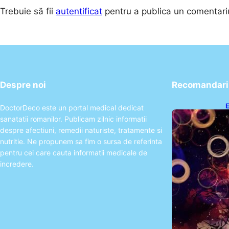
Trebuie să fii
autentificat
pentru a publica un comentari
Despre noi
Recomandari 
E
DoctorDeco este un portal medical dedicat
2
sanatatii romanilor. Publicam zilnic informatii
T
despre afectiuni, remedii naturiste, tratamente si
nutritie. Ne propunem sa fim o sursa de referinta
pentru cei care cauta informatii medicale de
incredere.