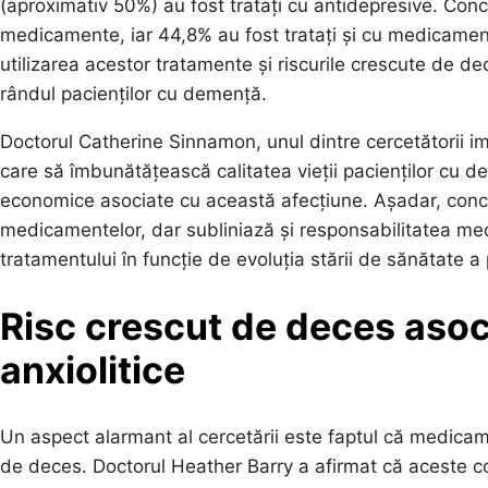
(aproximativ 50%) au fost tratați cu antidepresive. Concr
medicamente, iar 44,8% au fost tratați și cu medicament
utilizarea acestor tratamente și riscurile crescute de dec
rândul pacienților cu demență.
Doctorul Catherine Sinnamon, unul dintre cercetătorii impl
care să îmbunătățească calitatea vieții pacienților cu de
economice asociate cu această afecțiune. Așadar, concluz
medicamentelor, dar subliniază și responsabilitatea medi
tratamentului în funcție de evoluția stării de sănătate a 
Risc crescut de deces aso
anxiolitice
Un aspect alarmant al cercetării este faptul că medicame
de deces. Doctorul Heather Barry a afirmat că aceste co