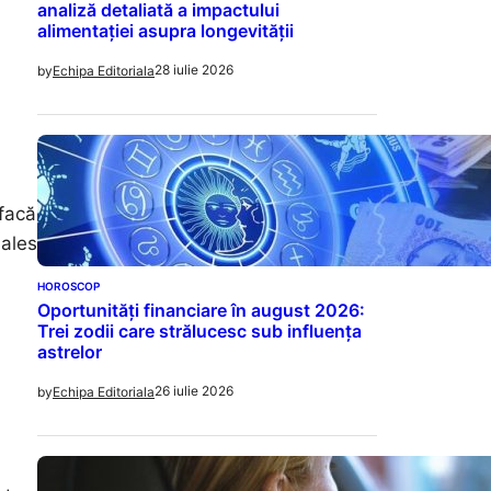
analiză detaliată a impactului
alimentației asupra longevității
28 iulie 2026
by
Echipa Editoriala
 facă
 ales
HOROSCOP
Oportunități financiare în august 2026:
Trei zodii care strălucesc sub influența
astrelor
26 iulie 2026
by
Echipa Editoriala