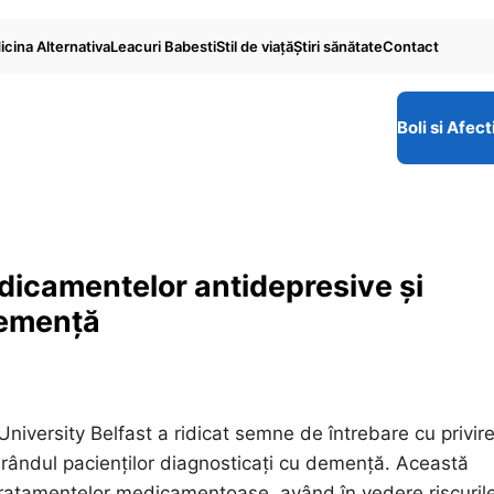
cina Alternativa
Leacuri Babesti
Stil de viaţă
Ştiri sănătate
Contact
Boli si Afect
dicamentelor antidepresive și
demență
University Belfast a ridicat semne de întrebare cu privire
n rândul pacienților diagnosticați cu demență. Această
 tratamentelor medicamentoase, având în vedere riscuril