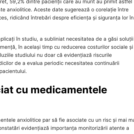
et, 59,2% dintre pacienții care au murit au primit astfel
e anxiolitice. Aceste date sugerează o corelație între
es, ridicând întrebări despre eficiența și siguranța lor în
icați în studiu, a subliniat necesitatea de a găsi soluții
mență, în același timp cu reducerea costurilor sociale și
iile studiului nu doar că evidențiază riscurile
cilor de a evalua periodic necesitatea continuării
pacientului.
ciat cu medicamentele
ntele anxiolitice par să fie asociate cu un risc și mai m
nstatări evidențiază importanța monitorizării atente a