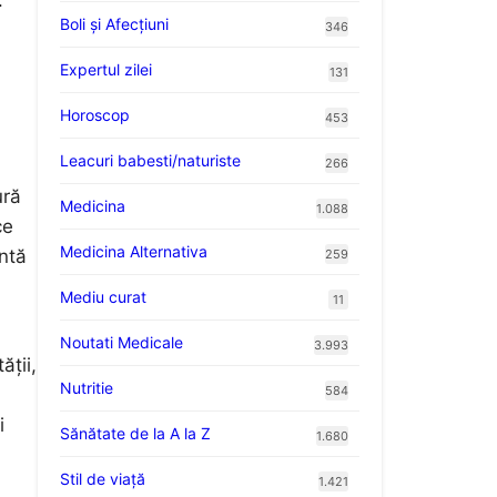
Boli și Afecțiuni
346
Expertul zilei
131
Horoscop
453
Leacuri babesti/naturiste
266
ură
Medicina
1.088
ce
Medicina Alternativa
entă
259
Mediu curat
11
Noutati Medicale
3.993
ății,
Nutritie
584
i
Sănătate de la A la Z
1.680
Stil de viaţă
1.421