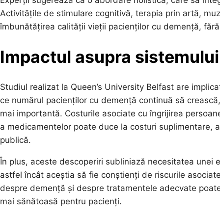
Activitățile de stimulare cognitivă, terapia prin artă, m
îmbunătățirea calității vieții pacienților cu demență, fă
Impactul asupra sistemului 
Studiul realizat la Queen’s University Belfast are impli
ce numărul pacienților cu demență continuă să crească, 
mai importantă. Costurile asociate cu îngrijirea persoane
a medicamentelor poate duce la costuri suplimentare, at
publică.
În plus, aceste descoperiri subliniază necesitatea unei e
astfel încât aceștia să fie conștienți de riscurile asoci
despre demență și despre tratamentele adecvate poate con
mai sănătoasă pentru pacienți.