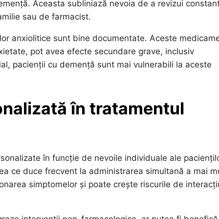
mență. Aceasta subliniază nevoia de a revizui constan
amilie sau de farmacist.
elor anxiolitice sunt bine documentate. Aceste medicam
ietate, pot avea efecte secundare grave, inclusiv
ial, pacienții cu demență sunt mai vulnerabili la aceste
nalizată în tratamentul
nalizate în funcție de nevoile individuale ale paciențilo
ceea ce duce frecvent la administrarea simultană a mai m
area simptomelor și poate crește riscurile de interacți
greze intervenții non-farmacologice, ar putea fi benefică