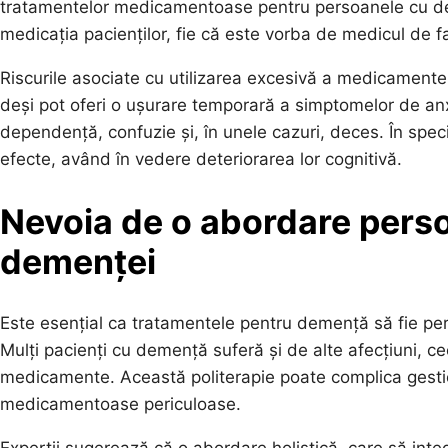
tratamentelor medicamentoase pentru persoanele cu de
medicația pacienților, fie că este vorba de medicul de f
Riscurile asociate cu utilizarea excesivă a medicament
deși pot oferi o ușurare temporară a simptomelor de anx
dependență, confuzie și, în unele cazuri, deces. În spec
efecte, având în vedere deteriorarea lor cognitivă.
Nevoia de o abordare perso
demenței
Este esențial ca tratamentele pentru demență să fie perso
Mulți pacienți cu demență suferă și de alte afecțiuni, 
medicamente. Această politerapie poate complica gestion
medicamentoase periculoase.
Experții sugerează că o abordare holistică, care să inte