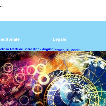
u.
editoriale
Legale
clipsa Totală de Soare din 12 August
Termeni și Condiții
026: O Analiză a Impactului asupra
rei Zodii și a Ciclului de 18 Ani
Politica de Confidențialitate
Politica de Cookies
Disclaimer
Contact