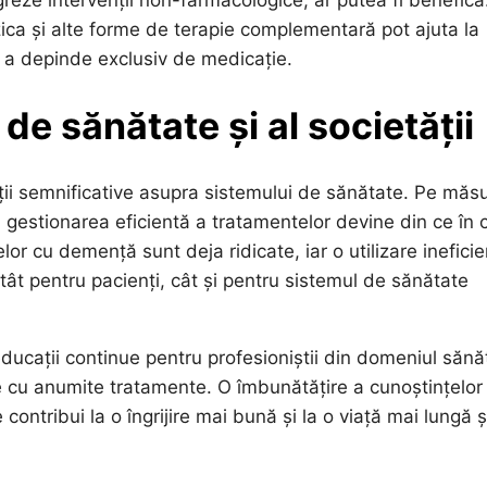
uzica și alte forme de terapie complementară pot ajuta la
ră a depinde exclusiv de medicație.
de sănătate și al societății
cații semnificative asupra sistemului de sănătate. Pe măs
gestionarea eficientă a tratamentelor devine din ce în 
lor cu demență sunt deja ridicate, iar o utilizare inefici
ât pentru pacienți, cât și pentru sistemul de sănătate
ducații continue pentru profesioniștii din domeniul sănăt
ate cu anumite tratamente. O îmbunătățire a cunoștințelor
tribui la o îngrijire mai bună și la o viață mai lungă ș