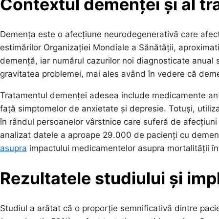
Contextul demenței și al 
Demența este o afecțiune neurodegenerativă care afect
estimărilor Organizației Mondiale a Sănătății, aproxima
demență, iar numărul cazurilor noi diagnosticate anual s
gravitatea problemei, mai ales având în vedere că deme
Tratamentul demenței adesea include medicamente antide
față simptomelor de anxietate și depresie. Totuși, utili
în rândul persoanelor vârstnice care suferă de afecțiuni 
analizat datele a aproape 29.000 de pacienți cu demen
asupra
impactului medicamentelor asupra mortalității în
Rezultatele studiului și impl
Studiul a arătat că o proporție semnificativă dintre pac