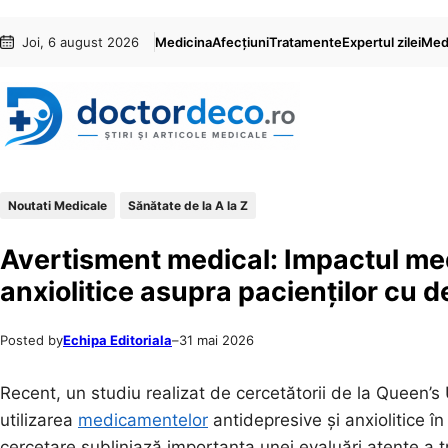
Sari
Skip
Joi, 6 august 2026
Medicina
Afecțiuni
Tratamente
Expertul zilei
Medi
la
to
conținut
content
Noutati Medicale
Sănătate de la A la Z
Avertisment medical: Impactul me
anxiolitice asupra pacienților cu 
Posted by
Echipa Editoriala
–
31 mai 2026
Recent, un studiu realizat de cercetătorii de la Queen’s 
utilizarea
medicamentelor
antidepresive și anxiolitice î
cercetare subliniază importanța unei evaluări atente a