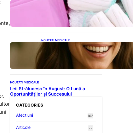
t
Tampoanele menstruale: O
analiză profundă a riscurilor
legate de metale toxice
ente,
NOUTATI MEDICALE
Ceaiul – Băutura care
protejează inima:
Descoperiri recente despre
beneficiile consumului zilnic
NOUTATI MEDICALE
Leii Strălucesc în August: O Lună a
Oportunităților și Succesului
r.
ultor
CATEGORIES
uni
Afectiuni
102
Articole
22
.