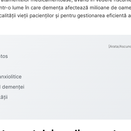
 Într-o lume în care demența afectează milioane de oame
ității vieții pacienților și pentru gestionarea eficientă a
[Arata/Ascun
ntos
xiolitice
l demenței
ății