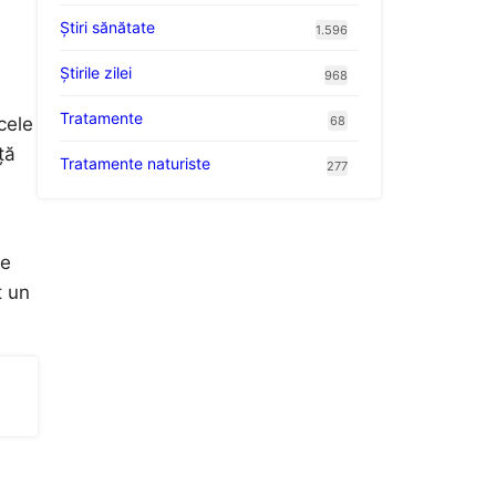
Ştiri sănătate
1.596
Știrile zilei
968
Tratamente
68
cele
ță
Tratamente naturiste
277
de
t un