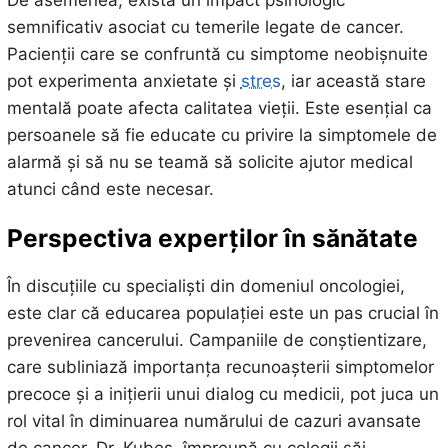
De asemenea, există un impact psihologic
semnificativ asociat cu temerile legate de cancer.
Pacienții care se confruntă cu simptome neobișnuite
pot experimenta anxietate și
stres
, iar această stare
mentală poate afecta calitatea vieții. Este esențial ca
persoanele să fie educate cu privire la simptomele de
alarmă și să nu se teamă să solicite ajutor medical
atunci când este necesar.
Perspectiva experților în sănătate
În discuțiile cu specialiști din domeniul oncologiei,
este clar că educarea populației este un pas crucial în
prevenirea cancerului. Campaniile de conștientizare,
care subliniază importanța recunoașterii simptomelor
precoce și a inițierii unui dialog cu medicii, pot juca un
rol vital în diminuarea numărului de cazuri avansate
de cancer. Dr. Kubes, împreună cu colegii săi,