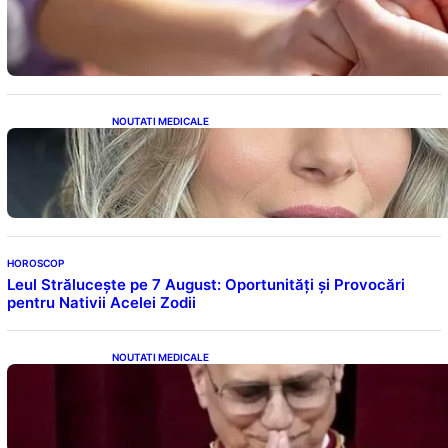
Creșterea alarmantă a cancerului la tineri: o
analiză detaliată a tendințelor globale
NOUTATI MEDICALE
Laura Cosoi și Povestea Maternității: O
Călătorie Plină de Dragoste și Provocări
HOROSCOP
Leul Strălucește pe 7 August: Oportunități și Provocări
pentru Nativii Acelei Zodii
NOUTATI MEDICALE
Descoperiri Revoluționare: Originile Papei
Leon al XIV-lea și Legăturile Sale Cu Cuba