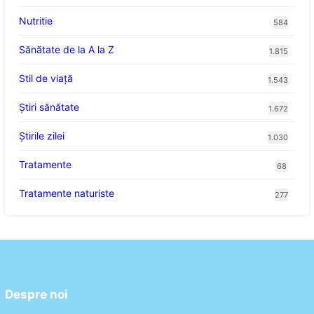
Nutritie
584
Sănătate de la A la Z
1.815
Stil de viaţă
1.543
Ştiri sănătate
1.672
Știrile zilei
1.030
Tratamente
68
Tratamente naturiste
277
Despre noi