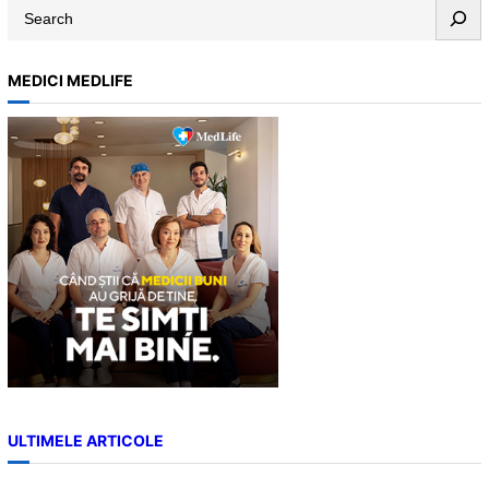
S
e
a
MEDICI MEDLIFE
r
c
h
ULTIMELE ARTICOLE