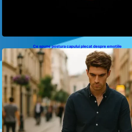
Ce spune postura capului plecat despre emoțiile
noastre: analiza unui obicei comun