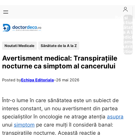
Sari
Skip
la
to
Boli si
Afectiun
conținut
content
Sănătat
de la A la
Medici
Tratame
Noutati Medicale
Sănătate de la A la Z
Nutriti
Diction
Avertisment medical: Transpirațiile
nocturne ca simptom al cancerului
Posted by
Echipa Editoriala
–
26 mai 2026
Într-o lume în care sănătatea este un subiect de
interes constant, un nou avertisment din partea
specialiștilor în oncologie ne atrage atenția
asupra
unui
simptom
pe care mulți îl consideră banal:
transpirațiile nocturne. Această reacție a