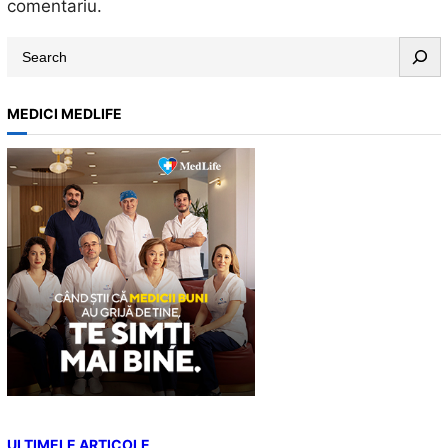
comentariu.
S
e
a
MEDICI MEDLIFE
r
c
h
ULTIMELE ARTICOLE