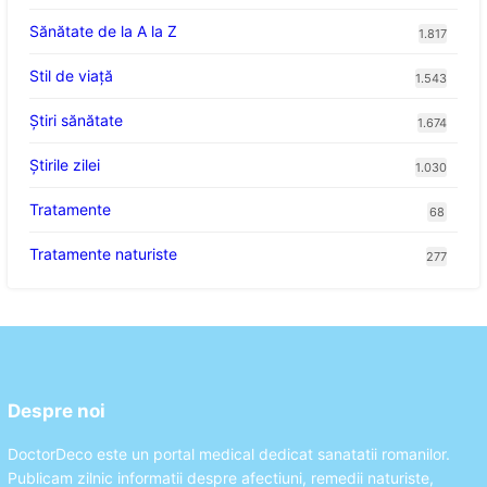
Sănătate de la A la Z
1.817
Stil de viaţă
1.543
Ştiri sănătate
1.674
Știrile zilei
1.030
Tratamente
68
Tratamente naturiste
277
Despre noi
DoctorDeco este un portal medical dedicat sanatatii romanilor.
Publicam zilnic informatii despre afectiuni, remedii naturiste,