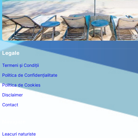
Legale
Termeni și Condiții
Politica de Confidențialitate
Politica de Cookies
Disclaimer
Contact
Navigare
Leacuri naturiste