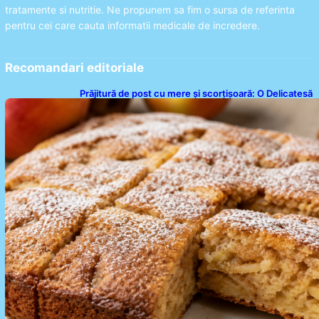
tratamente si nutritie. Ne propunem sa fim o sursa de referinta
pentru cei care cauta informatii medicale de incredere.
Recomandari editoriale
Prăjitură de post cu mere și scorțișoară: O Delicatesă
Dulce pentru Postul Adormirii Maicii Domnului