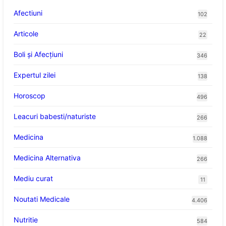
Afectiuni
102
Articole
22
Boli și Afecțiuni
346
Expertul zilei
138
Horoscop
496
Leacuri babesti/naturiste
266
Medicina
1.088
Medicina Alternativa
266
Mediu curat
11
Noutati Medicale
4.406
Nutritie
584