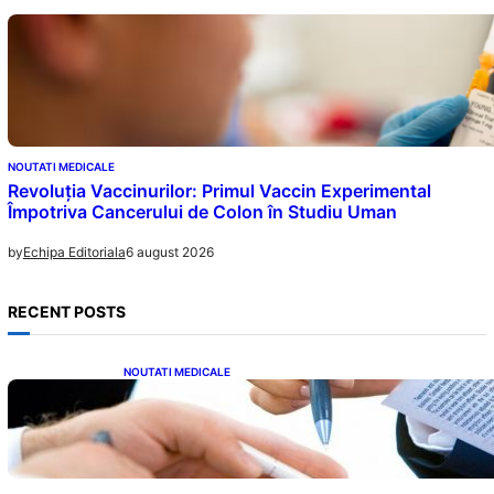
NOUTATI MEDICALE
Revoluția Vaccinurilor: Primul Vaccin Experimental
Împotriva Cancerului de Colon în Studiu Uman
6 august 2026
by
Echipa Editoriala
RECENT POSTS
NOUTATI MEDICALE
Acordul României cu Banca Mondială: O
Analiză Detaliată a Împrumutului și
Condițiilor Impuse