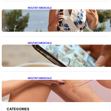
NOUTATI MEDICALE
Nașterea prințesei Eugenie la Lisabona: O
alegere plină de semnificație pentru familia
regală britanică
NOUTATI MEDICALE
Revoluția Bateriilor pentru Telefoane:
Avantaje, Provocări și Viitorul Tehnologiei
Energetice
NOUTATI MEDICALE
Varicele și Umflarea Picioarelor pe Caniculă:
Înțelegerea Simptomelor și Măsurilor de
Prevenție
CATEGORIES