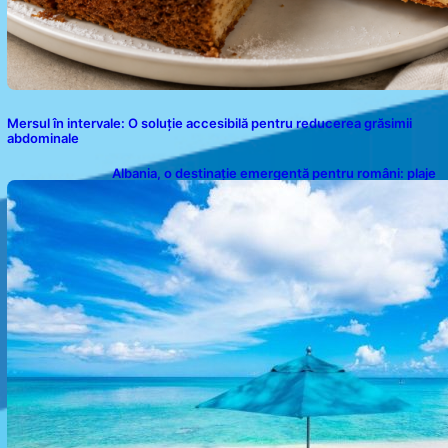
Mersul în intervale: O soluție accesibilă pentru reducerea grăsimii
abdominale
Albania, o destinație emergentă pentru români: plaje
spectaculoase, ape turcoaz și prețuri accesibile