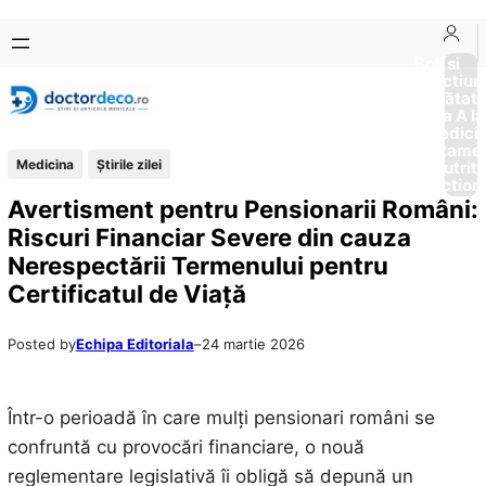
Sari
Skip
la
to
Boli si
Afectiun
conținut
content
Sănătat
de la A la
Medici
Tratame
Medicina
Știrile zilei
Nutriti
Diction
Avertisment pentru Pensionarii Români:
Riscuri Financiar Severe din cauza
Nerespectării Termenului pentru
Certificatul de Viață
Posted by
Echipa Editoriala
–
24 martie 2026
Într-o perioadă în care mulți pensionari români se
confruntă cu provocări financiare, o nouă
reglementare legislativă îi obligă să depună un