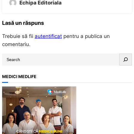
Echipa Editoriala
Lasă un răspuns
Trebuie să fii
autentificat
pentru a publica un
comentariu.
S
e
a
MEDICI MEDLIFE
r
c
h