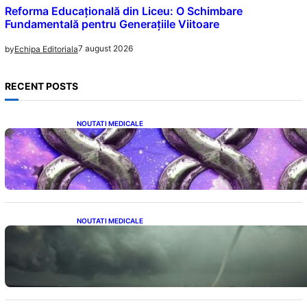
Reforma Educațională din Liceu: O Schimbare
Fundamentală pentru Generațiile Viitoare
7 august 2026
by
Echipa Editoriala
RECENT POSTS
NOUTATI MEDICALE
Energia Banilor și a Norocului: Ce să Eviți pe
8 August pentru a Nu Bloca Fluxul
Prosperității
NOUTATI MEDICALE
România în fața unei veri extreme: Canicula
și efectele sale devastatoare în august