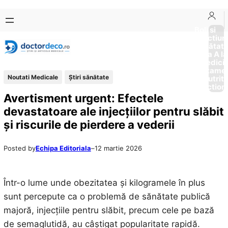
Sari
Skip
la
to
Boli si
Afectiun
conținut
content
Sănătat
de la A la
Medici
Tratame
Noutati Medicale
Ştiri sănătate
Nutriti
Diction
Avertisment urgent: Efectele
devastatoare ale injecțiilor pentru slăbit
și riscurile de pierdere a vederii
Posted by
Echipa Editoriala
–
12 martie 2026
Într-o lume unde obezitatea și kilogramele în plus
sunt percepute ca o problemă de sănătate publică
majoră, injecțiile pentru slăbit, precum cele pe bază
de semaglutidă, au câștigat popularitate rapidă.