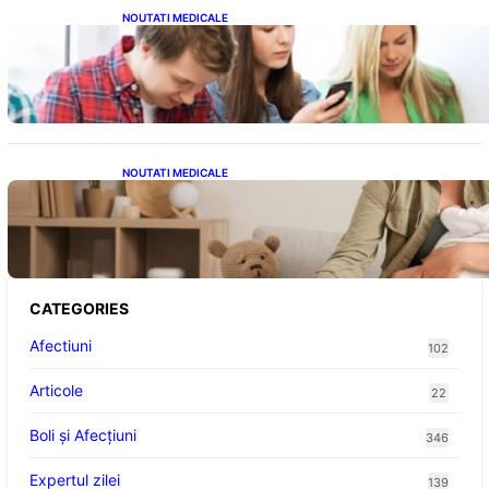
NOUTATI MEDICALE
Impactul ascuns al smartphone-urilor asupra
sănătății: Cum scrollingul zilnic ne afectează
corpul
NOUTATI MEDICALE
Compararea pompelor de sân electrice și
manuale: Alegerea ideală pentru mamele
moderne
CATEGORIES
Afectiuni
102
Articole
22
Boli și Afecțiuni
346
Expertul zilei
139