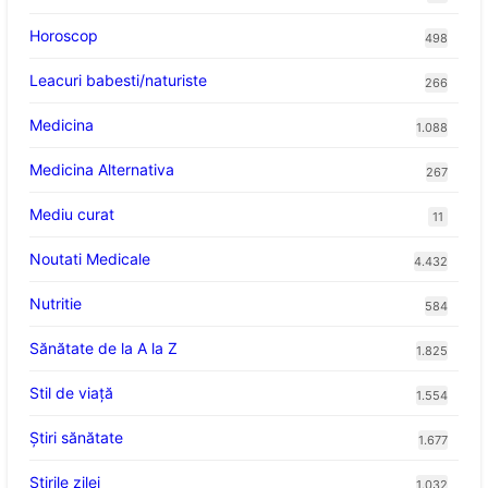
Horoscop
498
Leacuri babesti/naturiste
266
Medicina
1.088
Medicina Alternativa
267
Mediu curat
11
Noutati Medicale
4.432
Nutritie
584
Sănătate de la A la Z
1.825
Stil de viaţă
1.554
Ştiri sănătate
1.677
Știrile zilei
1.032