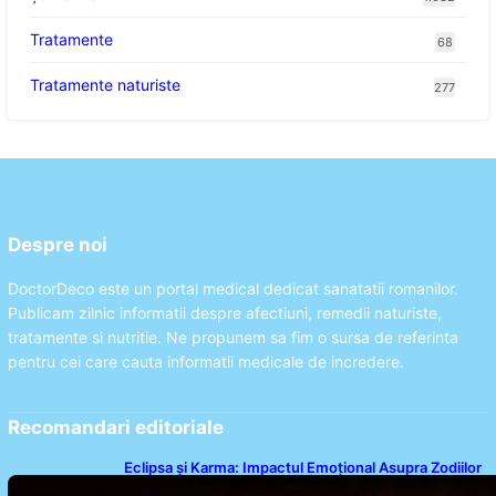
Tratamente
68
Tratamente naturiste
277
Despre noi
DoctorDeco este un portal medical dedicat sanatatii romanilor.
Publicam zilnic informatii despre afectiuni, remedii naturiste,
tratamente si nutritie. Ne propunem sa fim o sursa de referinta
pentru cei care cauta informatii medicale de incredere.
Recomandari editoriale
Eclipsa și Karma: Impactul Emoțional Asupra Zodiilor
Leu și Vărsător