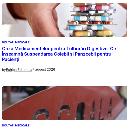
NOUTATI MEDICALE
Criza Medicamentelor pentru Tulburări Digestive: Ce
Înseamnă Suspendarea Colebil și Panzcebil pentru
Pacienți
7 august 2026
by
Echipa Editoriala
NOUTATI MEDICALE