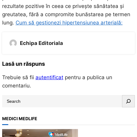
rezultate pozitive în ceea ce privește sănătatea și
greutatea, fără a compromite bunăstarea pe termen
lung.
Cum să gestionezi hipertensiunea arterială:
Echipa Editoriala
Lasă un răspuns
Trebuie să fii
autentificat
pentru a publica un
comentariu.
S
e
a
MEDICI MEDLIFE
r
c