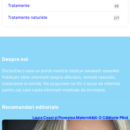
Tratamente
68
Tratamente naturiste
277
Despre noi
DoctorDeco este un portal medical dedicat sanatatii romanilor.
Publicam zilnic informatii despre afectiuni, remedii naturiste,
tratamente si nutritie. Ne propunem sa fim o sursa de referinta
pentru cei care cauta informatii medicale de incredere.
Recomandari editoriale
Laura Cosoi și Povestea Maternității: O Călătorie Plină
de Dragoste și Provocări