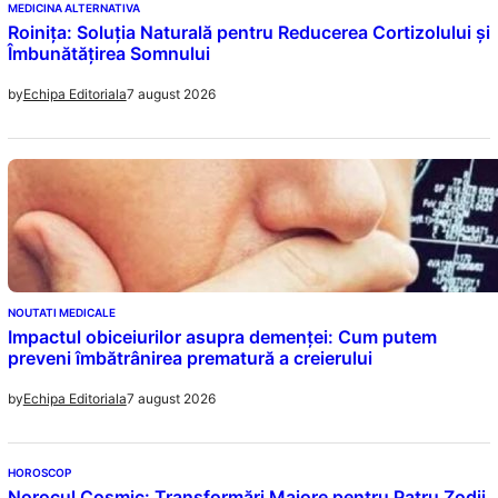
MEDICINA ALTERNATIVA
Roinița: Soluția Naturală pentru Reducerea Cortizolului și
Îmbunătățirea Somnului
7 august 2026
by
Echipa Editoriala
NOUTATI MEDICALE
Impactul obiceiurilor asupra demenței: Cum putem
preveni îmbătrânirea prematură a creierului
7 august 2026
by
Echipa Editoriala
HOROSCOP
Norocul Cosmic: Transformări Majore pentru Patru Zodii