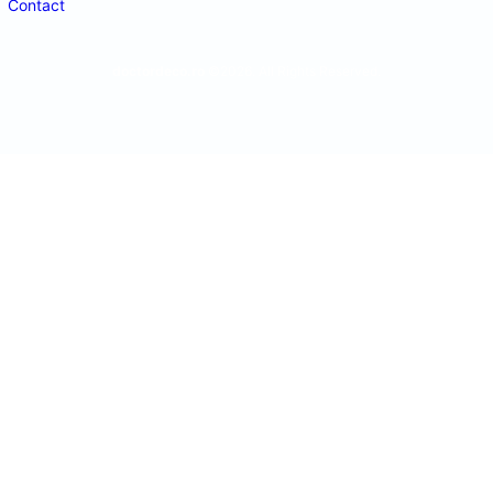
Contact
doctordeco.ro
©2026. All Rights Reserved.