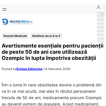
Sari
Skip
la
to
Boli si
Afectiun
conținut
content
Sănătat
de la A la
Medici
Tratame
Noutati Medicale
Sănătate de la A la Z
Nutriti
Diction
Avertismente esențiale pentru pacienții
de peste 50 de ani care utilizează
Ozempic în lupta împotriva obezității
Posted by
Echipa Editoriala
–
14 februarie 2026
Într-o lume în care obezitatea devine o problemă din
ce în ce mai acută, mai ales în rândul persoanelor
trecute de 50 de ani, medicamente precum Ozempic
au devenit extrem de populare. Acest medicament,