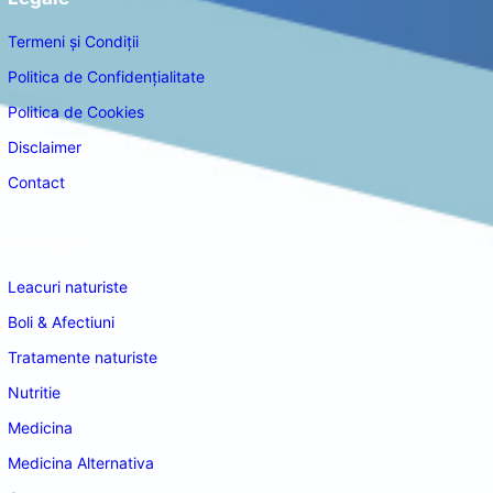
Termeni și Condiții
Politica de Confidențialitate
Politica de Cookies
Disclaimer
Contact
Navigare
Leacuri naturiste
Boli & Afectiuni
Tratamente naturiste
Nutritie
Medicina
Medicina Alternativa