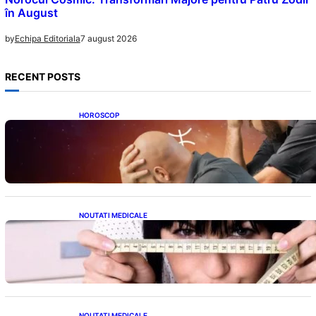
în August
7 august 2026
by
Echipa Editoriala
RECENT POSTS
HOROSCOP
Mituri și Realități: Ce Spun Astrologii Despre
Sufletele Bătrâne și Lunile de Naștere
NOUTATI MEDICALE
Inovație Revoluționară în Tratamentul
Obezității: Gastroplastie Endoscopică fără
Bisturiu
NOUTATI MEDICALE