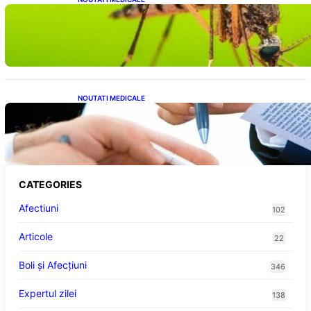
Virusul West Nile: O Amenințare Tot Mai
Aproape pentru România și Europa
NOUTATI MEDICALE
Acordul României cu Banca Mondială: O
Analiză Detaliată a Împrumutului și
Condițiilor Impuse
CATEGORIES
Afectiuni
102
Articole
22
Boli și Afecțiuni
346
Expertul zilei
138