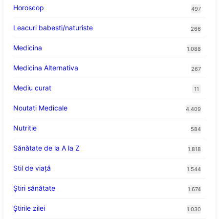
Horoscop
497
Leacuri babesti/naturiste
266
Medicina
1.088
Medicina Alternativa
267
Mediu curat
11
Noutati Medicale
4.409
Nutritie
584
Sănătate de la A la Z
1.818
Stil de viaţă
1.544
Ştiri sănătate
1.674
Știrile zilei
1.030