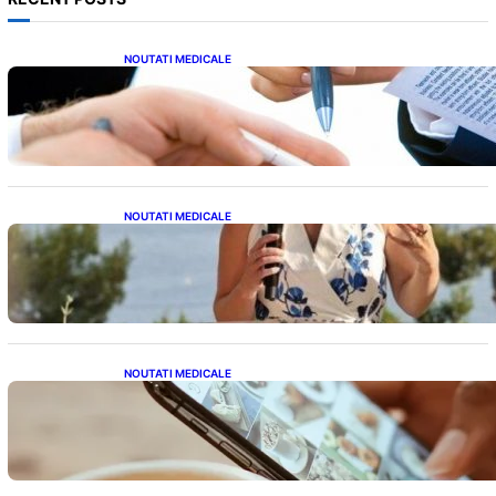
NOUTATI MEDICALE
Acordul României cu Banca Mondială: O
Analiză Detaliată a Împrumutului și
Condițiilor Impuse
NOUTATI MEDICALE
Nașterea prințesei Eugenie la Lisabona: O
alegere plină de semnificație pentru familia
regală britanică
NOUTATI MEDICALE
Revoluția Bateriilor pentru Telefoane:
Avantaje, Provocări și Viitorul Tehnologiei
Energetice