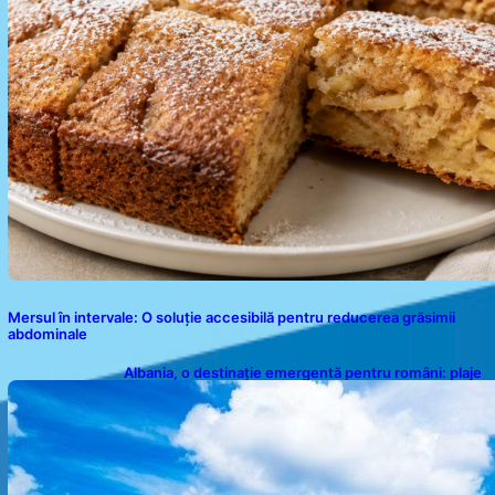
Mersul în intervale: O soluție accesibilă pentru reducerea grăsimii
abdominale
Albania, o destinație emergentă pentru români: plaje
spectaculoase, ape turcoaz și prețuri accesibile