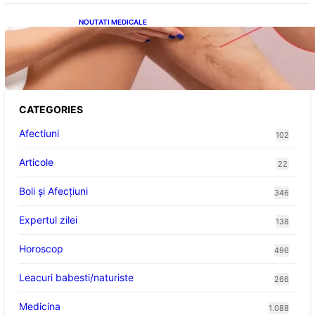
NOUTATI MEDICALE
Varicele și Umflarea Picioarelor pe Caniculă:
Înțelegerea Simptomelor și Măsurilor de
Prevenție
CATEGORIES
Afectiuni
102
Articole
22
Boli și Afecțiuni
346
Expertul zilei
138
Horoscop
496
Leacuri babesti/naturiste
266
Medicina
1.088