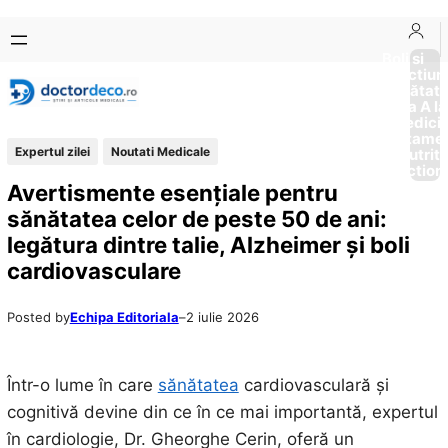
Sari
Skip
la
to
Boli si
Afectiun
conținut
content
Sănătat
de la A la
Medici
Tratame
Expertul zilei
Noutati Medicale
Nutriti
Diction
Avertismente esențiale pentru
sănătatea celor de peste 50 de ani:
legătura dintre talie, Alzheimer și boli
cardiovasculare
Posted by
Echipa Editoriala
–
2 iulie 2026
Într-o lume în care
sănătatea
cardiovasculară și
cognitivă devine din ce în ce mai importantă, expertul
în cardiologie, Dr. Gheorghe Cerin, oferă un