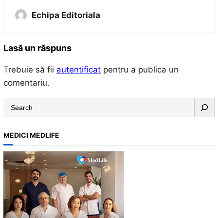
Echipa Editoriala
Lasă un răspuns
Trebuie să fii
autentificat
pentru a publica un
comentariu.
S
e
a
MEDICI MEDLIFE
r
c
h