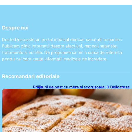
Despre noi
DoctorDeco este un portal medical dedicat sanatatii romanilor.
Publicam zilnic informatii despre afectiuni, remedii naturiste,
tratamente si nutritie. Ne propunem sa fim o sursa de referinta
pentru cei care cauta informatii medicale de incredere.
Recomandari editoriale
Prăjitură de post cu mere și scorțișoară: O Delicatesă
Dulce pentru Postul Adormirii Maicii Domnului