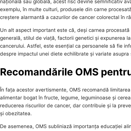
națională sau globală, acest risc devine semnificativ 
exemplu, în multe culturi, produsele din carne procesa
creștere alarmantă a cazurilor de cancer colorectal în râ
Un alt aspect important este că, deși carnea procesată e
generală, stilul de viață, factorii genetici și expunerea l
cancerului. Astfel, este esențial ca persoanele să fie 
despre impactul unei diete echilibrate și variate asupra 
Recomandările OMS pentru
În fața acestor avertismente, OMS recomandă limitarea
alimentar bogat în fructe, legume, leguminoase și cerea
reducerea riscurilor de cancer, dar contribuie și la preve
și obezitatea.
De asemenea, OMS subliniază importanța educației alime