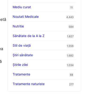
Mediu curat
11
Noutati Medicale
4.443
letă
Nutritie
584
Sănătate de la A la Z
1.827
Stil de viaţă
1.556
ea
Ştiri sănătate
1.682
ță
Știrile zilei
1.034
Tratamente
68
Tratamente naturiste
277