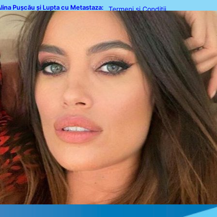
lina Pușcău și Lupta cu Metastaza:
Termeni și Condiții
 Poveste de Curaj și Inspirație
Politica de Confidențialitate
Politica de Cookies
Disclaimer
Contact