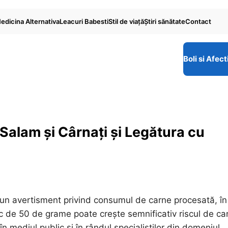
edicina Alternativa
Leacuri Babesti
Stil de viaţă
Ştiri sănătate
Contact
Boli si Afect
alam și Cârnați și Legătura cu
un avertisment privind consumul de carne procesată, în
nic de 50 de grame poate crește semnificativ riscul de ca
în mediul public și în rândul specialiștilor din domeniul