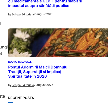
cu medicamentele GLP-1 pentru slăbit și
impactul asupra sănătății publice
7 august 2026
by
Echipa Editoriala
l
,
lungi
ot
NOUTATI MEDICALE
Postul Adormirii Maicii Domnului:
Tradiții, Superstiții și Implicații
Spiritualitate în 2026
7 august 2026
by
Echipa Editoriala
ște
RECENT POSTS