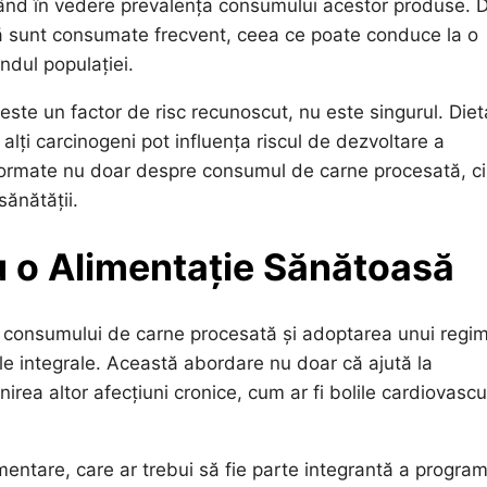
având în vedere prevalența consumului acestor produse. 
tă sunt consumate frecvent, ceea ce poate conduce la o
ndul populației.
ste un factor de risc recunoscut, nu este singurul. Diet
a alți carcinogeni pot influența riscul de dezvoltare a
informate nu doar despre consumul de carne procesată, ci
sănătății.
 o Alimentație Sănătoasă
 consumului de carne procesată și adoptarea unui regi
le integrale. Această abordare nu doar că ajută la
nirea altor afecțiuni cronice, cum ar fi bolile cardiovascu
ntare, care ar trebui să fie parte integrantă a program