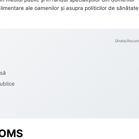
alimentare ale oamenilor și asupra politicilor de sănătate
[Arata/Ascun
asă
ublice
i OMS