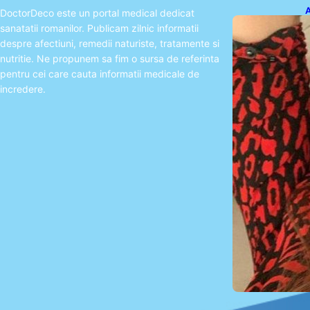
A
DoctorDeco este un portal medical dedicat
O
sanatatii romanilor. Publicam zilnic informatii
despre afectiuni, remedii naturiste, tratamente si
nutritie. Ne propunem sa fim o sursa de referinta
pentru cei care cauta informatii medicale de
incredere.