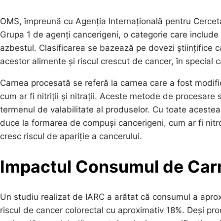
OMS, împreună cu Agenția Internațională pentru Cercetar
Grupa 1 de agenți cancerigeni, o categorie care includ
azbestul. Clasificarea se bazează pe dovezi științifice 
acestor alimente și riscul crescut de cancer, în special c
Carnea procesată se referă la carnea care a fost modif
cum ar fi nitriții și nitrații. Aceste metode de procesare
termenul de valabilitate al produselor. Cu toate acestea
duce la formarea de compuși cancerigeni, cum ar fi nitr
cresc riscul de apariție a cancerului.
Impactul Consumul de Car
Un studiu realizat de IARC a arătat că consumul a apro
riscul de cancer colorectal cu aproximativ 18%. Deși proc