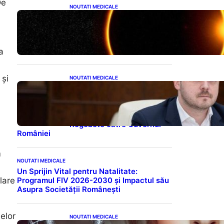
De
NOUTATI MEDICALE
Eclipsa de Soare din august
2026: Un Spectacol
Astronomic Pe Cerul
României
a
 și
NOUTATI MEDICALE
Impactul Tăierii Energetice
asupra Producției de
Medicamente:
Avertismentul lui Alexandru
Rogobete către Guvernul
României
m
NOUTATI MEDICALE
Un Sprijin Vital pentru Natalitate:
Programul FIV 2026-2030 și Impactul său
lare
Asupra Societății Românești
elor
NOUTATI MEDICALE