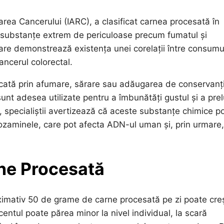
ea Cancerului (IARC), a clasificat carnea procesată în
e substanțe extrem de periculoase precum fumatul și
care demonstrează existența unei corelații între consumu
ancerul colorectal.
icată prin afumare, sărare sau adăugarea de conservanți
 sunt adesea utilizate pentru a îmbunătăți gustul și a pre
, specialiștii avertizează că aceste substanțe chimice p
ozaminele, care pot afecta ADN-ul uman și, prin urmare,
ne Procesată
ximativ 50 de grame de carne procesată pe zi poate cre
entul poate părea minor la nivel individual, la scară