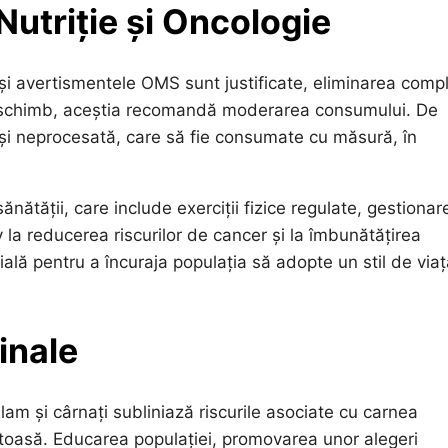
Nutriție și Oncologie
deși avertismentele OMS sunt justificate, eliminarea comp
 În schimb, aceștia recomandă moderarea consumului. De
și neprocesată, care să fie consumate cu măsură, în
ănătății, care include exerciții fizice regulate, gestionar
 la reducerea riscurilor de cancer și la îmbunătățirea
ială pentru a încuraja populația să adopte un stil de via
inale
am și cârnați subliniază riscurile asociate cu carnea
toasă. Educarea populației, promovarea unor alegeri