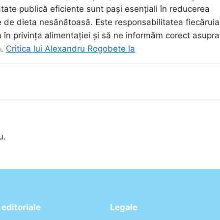
tate publică eficiente sunt pași esențiali în reducerea
ate de dieta nesănătoasă. Este responsabilitatea fiecăruia
m în privința alimentației și să ne informăm corect asupra
m.
Critica lui Alexandru Rogobete la
u.
editoriale
Legale