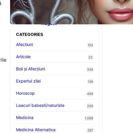
Influența lui Venus:
ă
Dragoste, Noroc și
Oportunități pentru Tauri și
Balanțe în Weekendul 8-9
August
CATEGORIES
Afectiuni
102
Articole
22
ile
Boli și Afecțiuni
346
Expertul zilei
139
Horoscop
499
Leacuri babesti/naturiste
266
Medicina
1.088
Medicina Alternativa
267