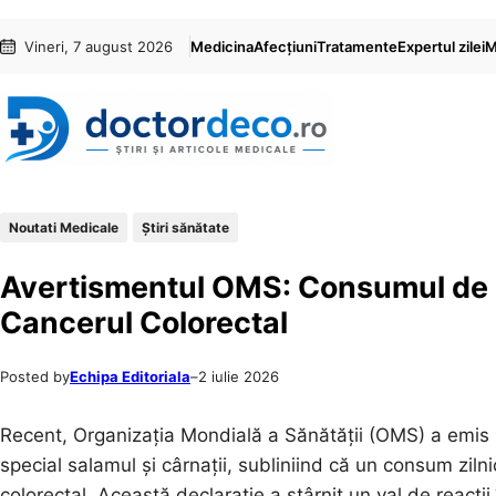
Sari
Skip
Vineri, 7 august 2026
Medicina
Afecțiuni
Tratamente
Expertul zilei
M
la
to
conținut
content
Noutati Medicale
Ştiri sănătate
Avertismentul OMS: Consumul de S
Cancerul Colorectal
Posted by
Echipa Editoriala
–
2 iulie 2026
Recent, Organizația Mondială a Sănătății (OMS) a emis 
special salamul și cârnații, subliniind că un consum zil
colorectal. Această declarație a stârnit un val de reacții 