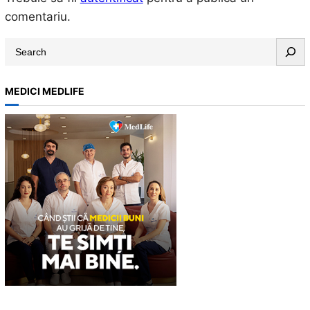
comentariu.
S
e
a
MEDICI MEDLIFE
r
c
h