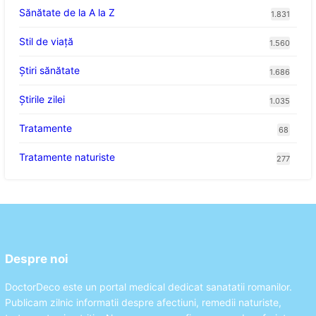
Sănătate de la A la Z
1.831
Stil de viaţă
1.560
Ştiri sănătate
1.686
Știrile zilei
1.035
Tratamente
68
Tratamente naturiste
277
Despre noi
DoctorDeco este un portal medical dedicat sanatatii romanilor.
Publicam zilnic informatii despre afectiuni, remedii naturiste,