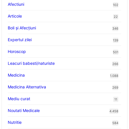
Afectiuni
102
Articole
22
Boli și Afecțiuni
346
Expertul zilei
139
Horoscop
501
Leacuri babesti/naturiste
266
Medicina
1.088
Medicina Alternativa
269
Mediu curat
11
Noutati Medicale
4.458
Nutritie
584