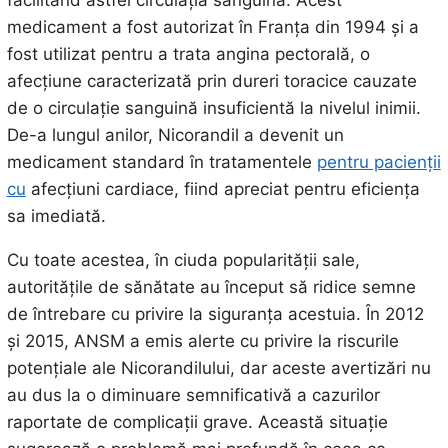
facilitând astfel circulația sanguină. Acest
medicament a fost autorizat în Franța din 1994 și a
fost utilizat pentru a trata angina pectorală, o
afecțiune caracterizată prin dureri toracice cauzate
de o circulație sanguină insuficientă la nivelul inimii.
De-a lungul anilor, Nicorandil a devenit un
medicament standard în tratamentele
pentru pacienții
cu
afecțiuni cardiace, fiind apreciat pentru eficiența
sa imediată.
Cu toate acestea, în ciuda popularității sale,
autoritățile de sănătate au început să ridice semne
de întrebare cu privire la siguranța acestuia. În 2012
și 2015, ANSM a emis alerte cu privire la riscurile
potențiale ale Nicorandilului, dar aceste avertizări nu
au dus la o diminuare semnificativă a cazurilor
raportate de complicații grave. Această situație