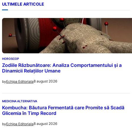
ULTIMELE ARTICOLE
HOROSCOP
Zodiile Răzbunătoare: Analiza Comportamentului și a
Dinamicii Relațiilor Umane
8 august 2026
by
Echipa Editoriala
MEDICINA ALTERNATIVA
Kombucha: Băutura Fermentată care Promite să Scadă
Glicemia în Timp Record
8 august 2026
by
Echipa Editoriala