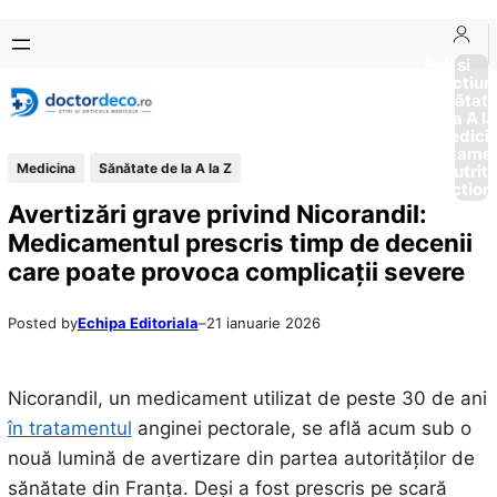
Sari
Skip
la
to
Boli si
Afectiun
conținut
content
Sănătat
de la A la
Medici
Tratame
Medicina
Sănătate de la A la Z
Nutriti
Diction
Avertizări grave privind Nicorandil:
Medicamentul prescris timp de decenii
care poate provoca complicații severe
Posted by
Echipa Editoriala
–
21 ianuarie 2026
Nicorandil, un medicament utilizat de peste 30 de ani
în tratamentul
anginei pectorale, se află acum sub o
nouă lumină de avertizare din partea autorităților de
sănătate din Franța. Deși a fost prescris pe scară