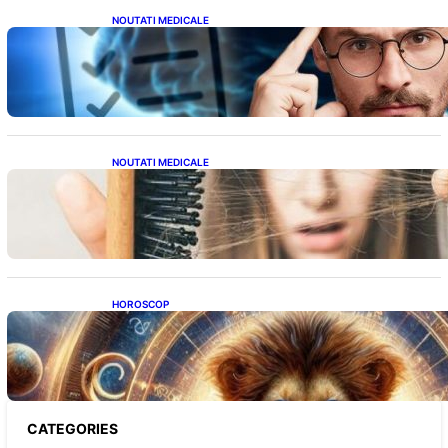
NOUTATI MEDICALE
Inteligența dincolo de note: Semnele unui IQ
ridicat care nu țin de școală
NOUTATI MEDICALE
Semnele unei deficiențe de proteine:
Impactul asupra sănătății tale
HOROSCOP
Portalul Leului 8/8: Oportunități de
Abundență pentru Cinci Zodii în 2026
CATEGORIES