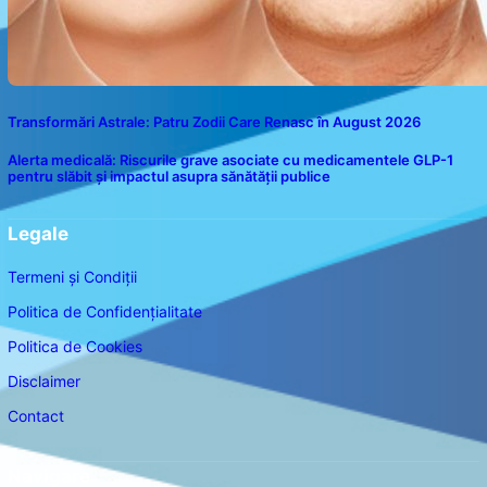
Transformări Astrale: Patru Zodii Care Renasc în August 2026
Alerta medicală: Riscurile grave asociate cu medicamentele GLP-1
pentru slăbit și impactul asupra sănătății publice
Legale
Termeni și Condiții
Politica de Confidențialitate
Politica de Cookies
Disclaimer
Contact
Navigare