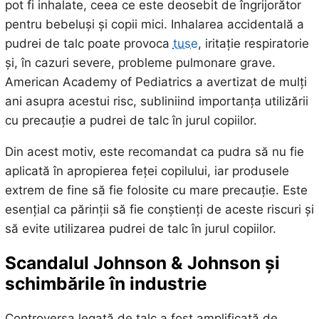
pot fi inhalate, ceea ce este deosebit de îngrijorător
pentru bebeluși și copii mici. Inhalarea accidentală a
pudrei de talc poate provoca
tuse
, iritație respiratorie
și, în cazuri severe, probleme pulmonare grave.
American Academy of Pediatrics a avertizat de mulți
ani asupra acestui risc, subliniind importanța utilizării
cu precauție a pudrei de talc în jurul copiilor.
Din acest motiv, este recomandat ca pudra să nu fie
aplicată în apropierea feței copilului, iar produsele
extrem de fine să fie folosite cu mare precauție. Este
esențial ca părinții să fie conștienți de aceste riscuri și
să evite utilizarea pudrei de talc în jurul copiilor.
Scandalul Johnson & Johnson și
schimbările în industrie
Controversa legată de talc a fost amplificată de