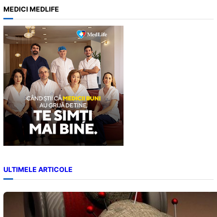
a
MEDICI MEDLIFE
r
c
h
ULTIMELE ARTICOLE