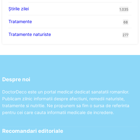
Știrile zilei
1.035
Tratamente
68
Tratamente naturiste
277
Despre noi
DoctorDeco este un portal medical dedicat sanatatii romanilor.
Publicam zilnic informatii despre afectiuni, remedii naturiste,
tratamente si nutritie. Ne propunem sa fim o sursa de referinta
pentru cei care cauta informatii medicale de incredere.
Recomandari editoriale