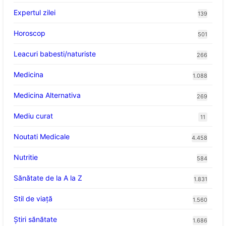
Expertul zilei
139
Horoscop
501
Leacuri babesti/naturiste
266
Medicina
1.088
Medicina Alternativa
269
Mediu curat
11
Noutati Medicale
4.458
Nutritie
584
Sănătate de la A la Z
1.831
Stil de viaţă
1.560
Ştiri sănătate
1.686