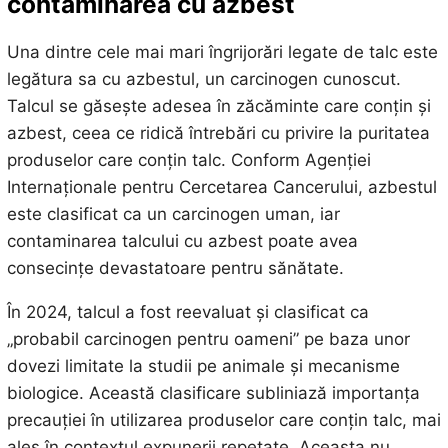
contaminarea cu azbest
Una dintre cele mai mari îngrijorări legate de talc este
legătura sa cu azbestul, un carcinogen cunoscut.
Talcul se găsește adesea în zăcăminte care conțin și
azbest, ceea ce ridică întrebări cu privire la puritatea
produselor care conțin talc. Conform Agenției
Internaționale pentru Cercetarea Cancerului, azbestul
este clasificat ca un carcinogen uman, iar
contaminarea talcului cu azbest poate avea
consecințe devastatoare pentru sănătate.
În 2024, talcul a fost reevaluat și clasificat ca
„probabil carcinogen pentru oameni” pe baza unor
dovezi limitate la studii pe animale și mecanisme
biologice. Această clasificare subliniază importanța
precauției în utilizarea produselor care conțin talc, mai
ales în contextul expunerii repetate. Aceasta nu