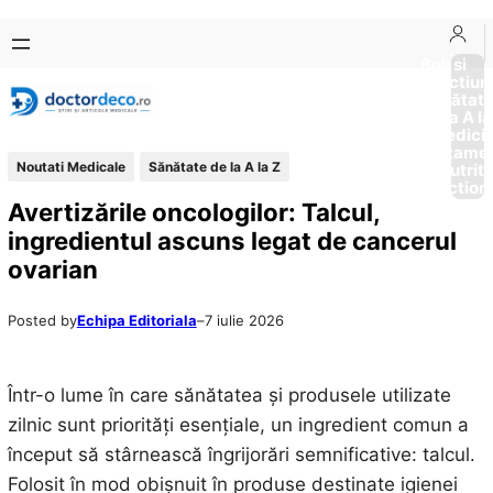
Sari
Skip
la
to
Boli si
Afectiun
conținut
content
Sănătat
de la A la
Medici
Tratame
Noutati Medicale
Sănătate de la A la Z
Nutriti
Diction
Avertizările oncologilor: Talcul,
ingredientul ascuns legat de cancerul
ovarian
Posted by
Echipa Editoriala
–
7 iulie 2026
Într-o lume în care sănătatea și produsele utilizate
zilnic sunt priorități esențiale, un ingredient comun a
început să stârnească îngrijorări semnificative: talcul.
Folosit în mod obișnuit în produse destinate igienei