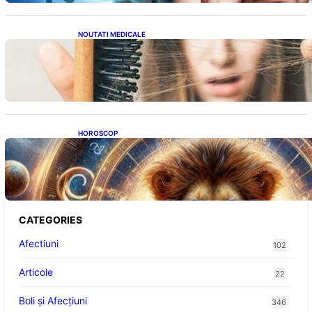
NOUTATI MEDICALE
Semnele unei deficiențe de proteine:
Impactul asupra sănătății tale
HOROSCOP
Portalul Leului 8/8: Oportunități de
Abundență pentru Cinci Zodii în 2026
CATEGORIES
Afectiuni
102
Articole
22
Boli și Afecțiuni
346