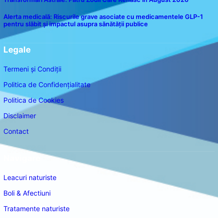
Alerta medicală: Riscurile grave asociate cu medicamentele GLP-1
pentru slăbit și impactul asupra sănătății publice
Legale
Termeni și Condiții
Politica de Confidențialitate
Politica de Cookies
Disclaimer
Contact
Navigare
Leacuri naturiste
Boli & Afectiuni
Tratamente naturiste