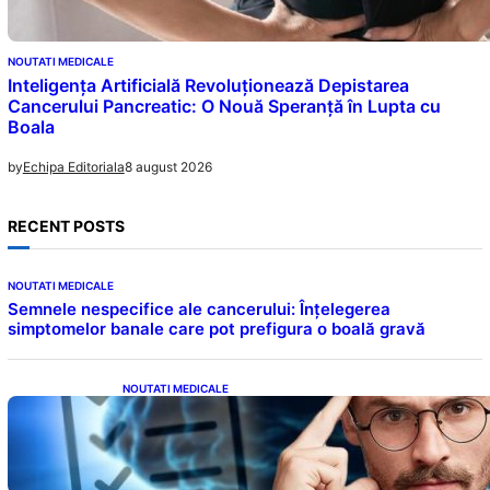
NOUTATI MEDICALE
Inteligența Artificială Revoluționează Depistarea
Cancerului Pancreatic: O Nouă Speranță în Lupta cu
Boala
8 august 2026
by
Echipa Editoriala
RECENT POSTS
NOUTATI MEDICALE
Semnele nespecifice ale cancerului: Înțelegerea
simptomelor banale care pot prefigura o boală gravă
NOUTATI MEDICALE
Inteligența dincolo de note: Semnele unui IQ
ridicat care nu țin de școală