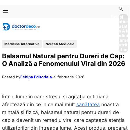
Sari
Skip
la
to
Boli si
Afectiun
conținut
content
Sănătat
de la A la
Medici
Tratame
Medicina Alternativa
Noutati Medicale
Nutriti
Diction
Balsamul Natural pentru Dureri de Cap:
O Analiză a Fenomenului Viral din 2026
Posted by
Echipa Editoriala
–
9 februarie 2026
Într-o lume în care stresul și agitația cotidiană
afectează din ce în ce mai mult
sănătatea
noastră
mintală și fizică, balsamul natural pentru dureri de
cap a devenit un remediu viral care captează atenția
utilizatorilor din întreaga lume. Acest produs, preparat