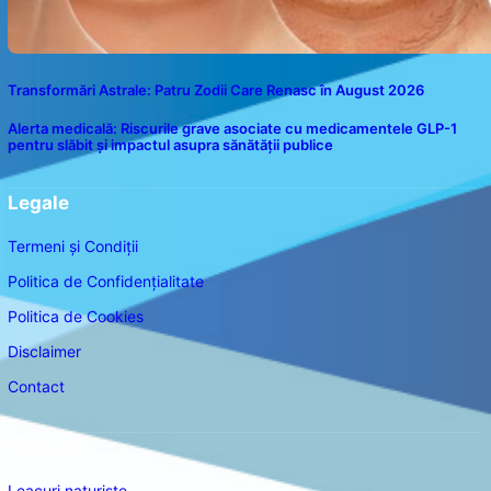
Transformări Astrale: Patru Zodii Care Renasc în August 2026
Alerta medicală: Riscurile grave asociate cu medicamentele GLP-1
pentru slăbit și impactul asupra sănătății publice
Legale
Termeni și Condiții
Politica de Confidențialitate
Politica de Cookies
Disclaimer
Contact
Navigare
Leacuri naturiste