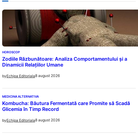
HOROSCOP
Zodiile Răzbunătoare: Analiza Comportamentului și a
Dinamicii Relațiilor Umane
8 august 2026
by
Echipa Editoriala
MEDICINA ALTERNATIVA
Kombucha: Băutura Fermentată care Promite să Scadă
Glicemia în Timp Record
8 august 2026
by
Echipa Editoriala