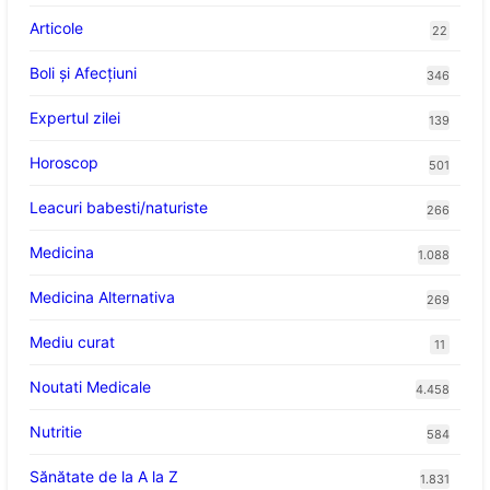
Articole
22
Boli și Afecțiuni
346
Expertul zilei
139
Horoscop
501
Leacuri babesti/naturiste
266
Medicina
1.088
Medicina Alternativa
269
Mediu curat
11
Noutati Medicale
4.458
Nutritie
584
Sănătate de la A la Z
1.831