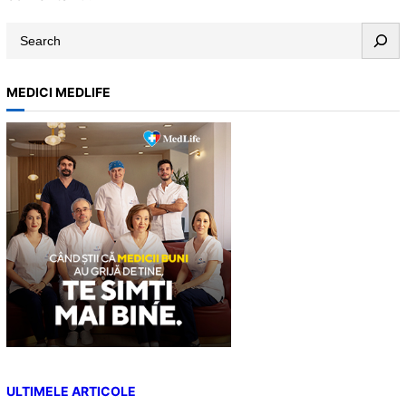
S
e
a
MEDICI MEDLIFE
r
c
h
ULTIMELE ARTICOLE