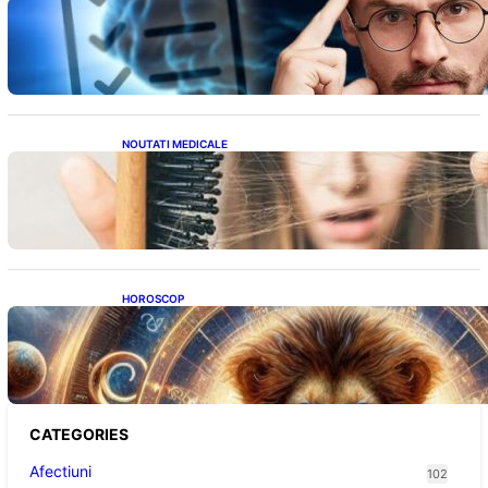
Inteligența dincolo de note: Semnele unui IQ
ridicat care nu țin de școală
NOUTATI MEDICALE
Semnele unei deficiențe de proteine:
Impactul asupra sănătății tale
HOROSCOP
Portalul Leului 8/8: Oportunități de
Abundență pentru Cinci Zodii în 2026
CATEGORIES
Afectiuni
102