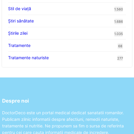
Stil de viaţă
1.560
Ştiri sănătate
1.686
Știrile zilei
1.035
Tratamente
68
Tratamente naturiste
277
Despre noi
DoctorDeco este un portal medical dedicat sanatatii romanilor.
Publicam zilnic informatii despre afectiuni, remedii naturiste,
tratamente si nutritie. Ne propunem sa fim o sursa de referinta
pentru cei care cauta informatii medicale de incredere.