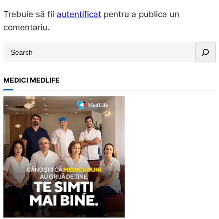
Trebuie să fii
autentificat
pentru a publica un
comentariu.
S
e
a
MEDICI MEDLIFE
r
c
h