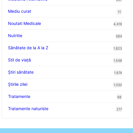
Mediu curat
11
Noutati Medicale
4.419
Nutritie
584
Sănătate de la A la Z
1.823
Stil de viaţă
1.548
Ştiri sănătate
1.674
Știrile zilei
1.030
Tratamente
68
Tratamente naturiste
277