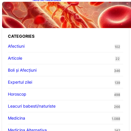
Vitamina K: Beneficii, Riscuri și Interacțiuni
în Coagularea Sângelui
CATEGORIES
Afectiuni
102
Articole
22
Boli și Afecțiuni
346
Expertul zilei
139
Horoscop
498
Leacuri babesti/naturiste
266
Medicina
1.088
Medicina Alternativa
267