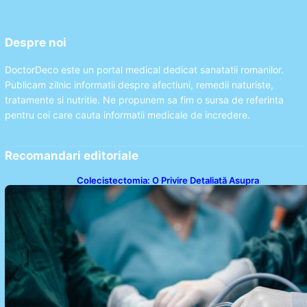
Despre noi
DoctorDeco este un portal medical dedicat sanatatii romanilor.
Publicam zilnic informatii despre afectiuni, remedii naturiste,
tratamente si nutritie. Ne propunem sa fim o sursa de referinta
pentru cei care cauta informatii medicale de incredere.
Recomandari editoriale
Colecistectomia: O Privire Detaliată Asupra
Intervenției Chirurgicale și Impactul Său Asupra
Sănătății