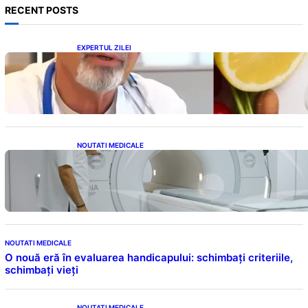
RECENT POSTS
EXPERTUL ZILEI
Dieta Cerin: O abordare inovatoare pentru
slăbire fără senzația de foame
NOUTATI MEDICALE
Impactul Substanțelor de Contrast în RMN:
Îngrijorări Legate de Gadoliniu și Acidul
Oxalic
NOUTATI MEDICALE
O nouă eră în evaluarea handicapului: schimbați criteriile,
schimbați vieți
NOUTATI MEDICALE