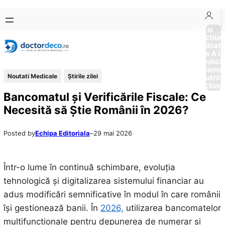
Sari
Skip
la
to
Boli si
Afectiun
conținut
content
Sănătat
de la A la
Medici
Tratame
Noutati Medicale
Știrile zilei
Nutriti
Diction
Bancomatul și Verificările Fiscale: Ce
Necesită să Știe Românii în 2026?
Posted by
Echipa Editoriala
–
29 mai 2026
Într-o lume în continuă schimbare, evoluția
tehnologică și digitalizarea sistemului financiar au
adus modificări semnificative în modul în care românii
își gestionează banii. În
2026,
utilizarea bancomatelor
multifuncționale pentru depunerea de numerar și