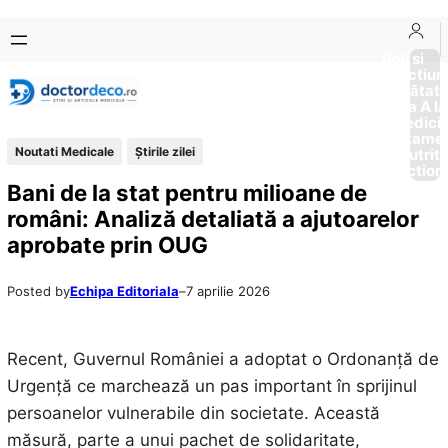
Sari
Skip
la
to
Boli si
Afectiun
conținut
content
Sănătat
de la A la
Medici
Tratame
Noutati Medicale
Știrile zilei
Nutriti
Diction
Bani de la stat pentru milioane de
români: Analiză detaliată a ajutoarelor
aprobate prin OUG
Posted by
Echipa Editoriala
–
7 aprilie 2026
Recent, Guvernul României a adoptat o Ordonanță de
Urgență ce marchează un pas important în sprijinul
persoanelor vulnerabile din societate. Această
măsură, parte a unui pachet de solidaritate,