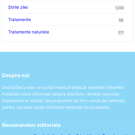
Știrile zilei
1.030
Tratamente
68
Tratamente naturiste
277
Despre noi
DoctorDeco este un portal medical dedicat sanatatii romanilor.
Publicam zilnic informatii despre afectiuni, remedii naturiste,
tratamente si nutritie. Ne propunem sa fim o sursa de referinta
pentru cei care cauta informatii medicale de incredere.
Recomandari editoriale