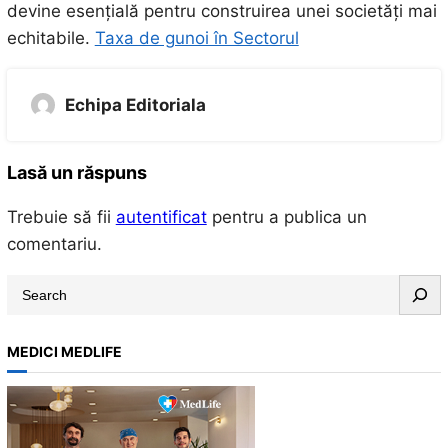
devine esențială pentru construirea unei societăți mai
echitabile.
Taxa de gunoi în Sectorul
Echipa Editoriala
Lasă un răspuns
Trebuie să fii
autentificat
pentru a publica un
comentariu.
S
e
a
MEDICI MEDLIFE
r
c
h