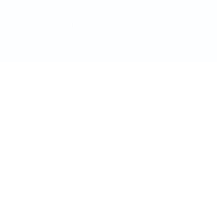
doctordeco.ro
©2026. All Rights Reserved.