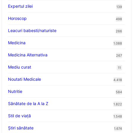
Expertul zilei
139
Horoscop
498
Leacuri babesti/naturiste
266
Medicina
1.088
Medicina Alternativa
267
Mediu curat
11
Noutati Medicale
4.418
Nutritie
584
Sănătate de la A la Z
1.822
Stil de viaţă
1.548
Ştiri sănătate
1.674