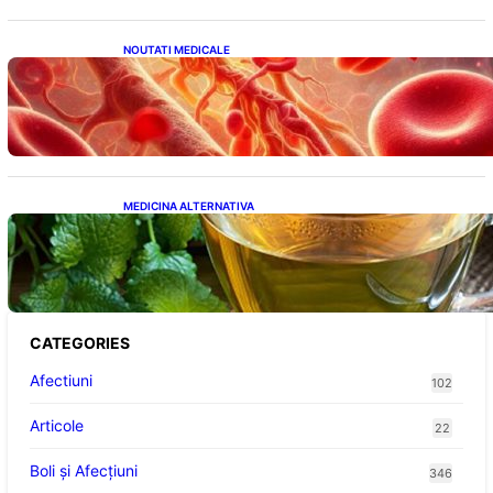
NOUTATI MEDICALE
Vitamina K: Beneficii, Riscuri și Interacțiuni
în Coagularea Sângelui
MEDICINA ALTERNATIVA
Roinița: Soluția Naturală pentru Reducerea
Cortizolului și Îmbunătățirea Somnului
CATEGORIES
Afectiuni
102
Articole
22
Boli și Afecțiuni
346