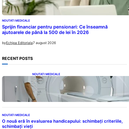
NOUTATI MEDICALE
Sprijin financiar pentru pensionari: Ce înseamnă
ajutoarele de până la 500 de lei în 2026
7 august 2026
by
Echipa Editoriala
RECENT POSTS
NOUTATI MEDICALE
Impactul Substanțelor de Contrast în RMN:
Îngrijorări Legate de Gadoliniu și Acidul
Oxalic
NOUTATI MEDICALE
O nouă eră în evaluarea handicapului: schimbați criteriile,
schimbați vieți