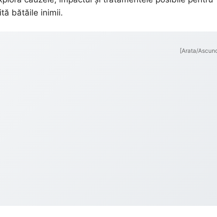
tă bătăile inimii.
[Arata/Ascun