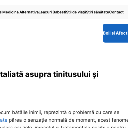
ei
Medicina Alternativa
Leacuri Babesti
Stil de viaţă
Ştiri sănătate
Contact
Boli si Afect
etaliată asupra tinitusului și
ecum bătăile inimii, reprezintă o problemă cu care se
ate
părea o senzație normală de moment, acest fenom
xplora cauzele, impactul și tratamentele posibile pentru