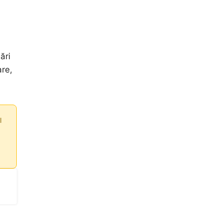
ări
are,
l