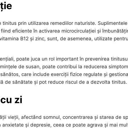
ție
nitus prin utilizarea remediilor naturiste. Suplimentele
nd eficiente în activarea microcirculației și îmbunătăți
 vitamina B12 și zinc, sunt, de asemenea, utilizate pentr
țiali, poate juca un rol important în prevenirea tinitusul
mințele de susan, poate contribui la reducerea simptom
sănătos, care include exerciții fizice regulate și gestion
ă de sănătate și pot reduce riscul de a dezvolta tinitus.
 cu zi
ții vieții, afectând somnul, concentrarea și starea de spi
 anxietate și depresie, ceea ce poate agrava și mai mul