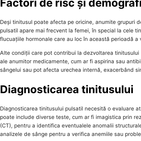
Factori de risc și demograf
Deși tinitusul poate afecta pe oricine, anumite grupuri 
pulsatil apare mai frecvent la femei, în special la cele t
flucuațiile hormonale care au loc în această perioadă a vi
Alte condiții care pot contribui la dezvoltarea tinitusul
ale anumitor medicamente, cum ar fi aspirina sau antibi
sângelui sau pot afecta urechea internă, exacerbând sim
Diagnosticarea tinitusului
Diagnosticarea tinitusului pulsatil necesită o evaluare 
poate include diverse teste, cum ar fi imagistica prin
(CT), pentru a identifica eventualele anomalii structur
analizele de sânge pentru a verifica anemiile sau proble