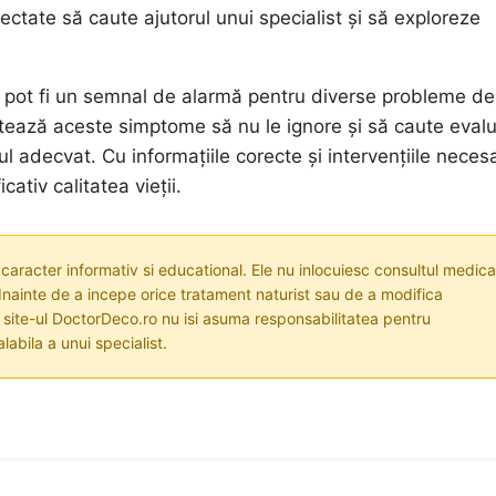
ctate să caute ajutorul unui specialist și să exploreze
mii pot fi un semnal de alarmă pentru diverse probleme de
ează aceste simptome să nu le ignore și să caute evalu
 adecvat. Cu informațiile corecte și intervențiile neces
ativ calitatea vieții.
 caracter informativ si educational. Ele nu inlocuiesc consultul medica
nainte de a incepe orice tratament naturist sau de a modifica
i site-ul DoctorDeco.ro nu isi asuma responsabilitatea pentru
labila a unui specialist.