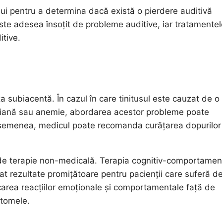
ui pentru a determina dacă există o pierdere auditivă
ste adesea însoțit de probleme auditive, iar tratamentel
itive.
 subiacentă. În cazul în care tinitusul este cauzat de o
oidiană sau anemie, abordarea acestor probleme poate
asemenea, medicul poate recomanda curățarea dopurilor
i de terapie non-medicală. Terapia cognitiv-comportamen
tat rezultate promițătoare pentru pacienții care suferă d
icarea reacțiilor emoționale și comportamentale față de
ptomele.