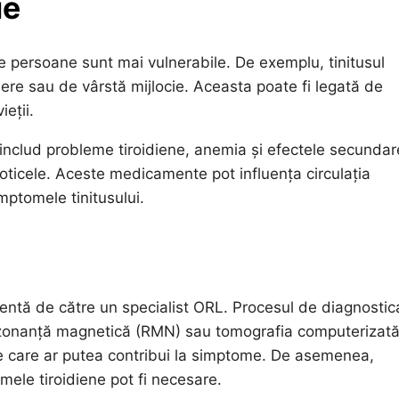
ie
de persoane sunt mai vulnerabile. De exemplu, tinitusul
inere sau de vârstă mijlocie. Aceasta poate fi legată de
eții.
ui includ probleme tiroidiene, anemia și efectele secundar
oticele. Aceste medicamente pot influența circulația
ptomele tinitusului.
atentă de către un specialist ORL. Procesul de diagnostic
 rezonanță magnetică (RMN) sau tomografia computerizat
ale care ar putea contribui la simptome. De asemenea,
mele tiroidiene pot fi necesare.