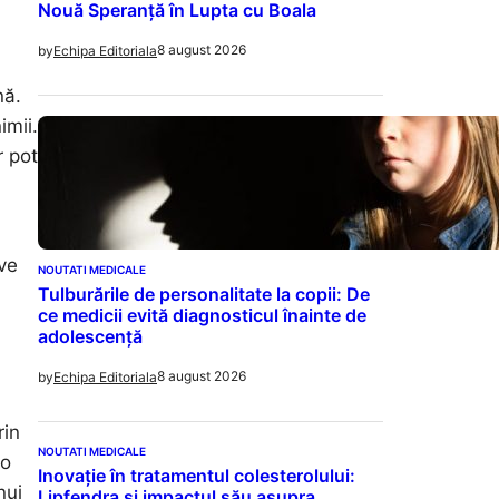
Nouă Speranță în Lupta cu Boala
8 august 2026
by
Echipa Editoriala
nă.
imii.
r pot
ive
NOUTATI MEDICALE
Tulburările de personalitate la copii: De
ce medicii evită diagnosticul înainte de
adolescență
8 august 2026
by
Echipa Editoriala
rin
NOUTATI MEDICALE
 o
Inovație în tratamentul colesterolului:
nui
Lipfendra și impactul său asupra