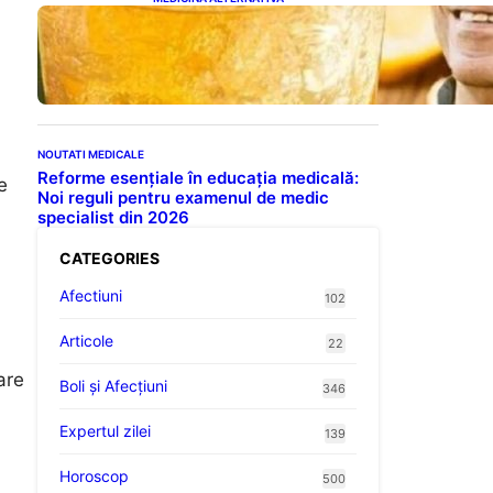
Cele cinci băuturi esențiale
pentru menținerea glicemiei
sub control pe timpul nopții:
Ghidul specialistului
NOUTATI MEDICALE
Reforme esențiale în educația medicală:
e
Noi reguli pentru examenul de medic
specialist din 2026
CATEGORIES
Afectiuni
102
Articole
22
are
Boli și Afecțiuni
346
ă
Expertul zilei
139
Horoscop
500