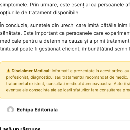
simptomele. Prin urmare, este esențial ca persoanele afe
opțiunile de tratament disponibile.
În concluzie, sunetele din urechi care imită bătăile ini
sănătate. Este important ca persoanele care experiment
medicale pentru a determina cauza și a primi tratamentul
tinitusul poate fi gestionat eficient, îmbunătățind semnific
Disclaimer Medical:
Informatiile prezentate in acest articol au
profesionist, diagnosticul sau tratamentul recomandat de medic. I
tratamentul existent, consultati medicul dumneavoastra. Autorii s
eventualele consecinte ale aplicarii sfaturilor fara consultarea prea
Echipa Editoriala
Lasă un răspuns