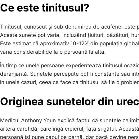
Ce este tinitusul?
Tinitusul, cunoscut și sub denumirea de acufene, este p
Aceste sunete pot varia, incluzând țiuituri, bâzâituri, huruie
Este estimat că aproximativ 10-12% din populația globală
varia considerabil de la o persoană la alta.
În timp ce unele persoane experiențează tinitusul ocazi
deranjantă. Sunetele percepute pot fi constante sau inter
în unele cazuri, ceea ce face ca tinitusul să fie o prob
Originea sunetelor din urec
Medicul Anthony Youn explică faptul că sunetele ce imită
artera carotidă, care irigă creierul, fața și gâtul. Acea
persoană își pune capul pe pernă, dar dacă devine pers