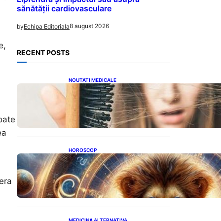
sănătății cardiovasculare
8 august 2026
by
Echipa Editoriala
e,
RECENT POSTS
NOUTATI MEDICALE
Semnele unei deficiențe de
proteine: Impactul asupra
sănătății tale
oate
ea
HOROSCOP
Portalul Leului 8/8:
Oportunități de Abundență
pentru Cinci Zodii în 2026
era
MEDICINA ALTERNATIVA