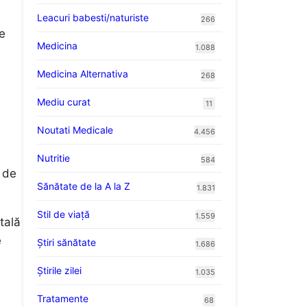
Leacuri babesti/naturiste
266
e
Medicina
1.088
Medicina Alternativa
268
Mediu curat
11
Noutati Medicale
4.456
Nutritie
584
 de
Sănătate de la A la Z
1.831
Stil de viaţă
1.559
tală
e
Ştiri sănătate
1.686
Știrile zilei
1.035
Tratamente
68