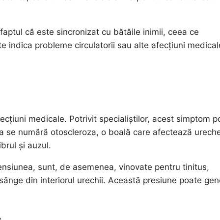
 faptul că este sincronizat cu bătăile inimii, ceea ce
 indica probleme circulatorii sau alte afecțiuni medical
cțiuni medicale. Potrivit specialiștilor, acest simptom p
tea se numără otoscleroza, o boală care afectează urech
brul și auzul.
rtensiunea, sunt, de asemenea, vinovate pentru tinitus,
ânge din interiorul urechii. Această presiune poate gen