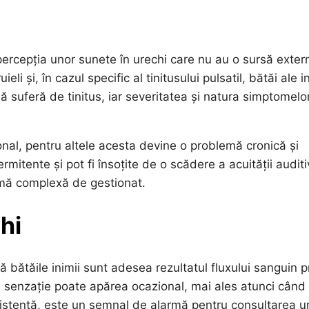
ercepția unor sunete în urechi care nu au o sursă exter
li și, în cazul specific al tinitusului pulsatil, bătăi ale in
 suferă de tinitus, iar severitatea și natura simptomelo
onal, pentru altele acesta devine o problemă cronică și
mitente și pot fi însoțite de o scădere a acuității audit
lemă complexă de gestionat.
hi
 bătăile inimii sunt adesea rezultatul fluxului sanguin p
stă senzație poate apărea ocazional, mai ales atunci când
istentă, este un semnal de alarmă pentru consultarea u