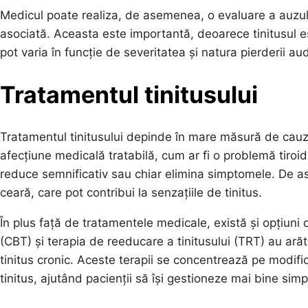
Medicul poate realiza, de asemenea, o evaluare a auzul
asociată. Aceasta este importantă, deoarece tinitusul e
pot varia în funcție de severitatea și natura pierderii aud
Tratamentul tinitusului
Tratamentul tinitusului depinde în mare măsură de cauza
afecțiune medicală tratabilă, cum ar fi o problemă tir
reduce semnificativ sau chiar elimina simptomele. De 
ceară, care pot contribui la senzațiile de tinitus.
În plus față de tratamentele medicale, există și opțiun
(CBT) și terapia de reeducare a tinitusului (TRT) au ară
tinitus cronic. Aceste terapii se concentrează pe modif
tinitus, ajutând pacienții să își gestioneze mai bine sim