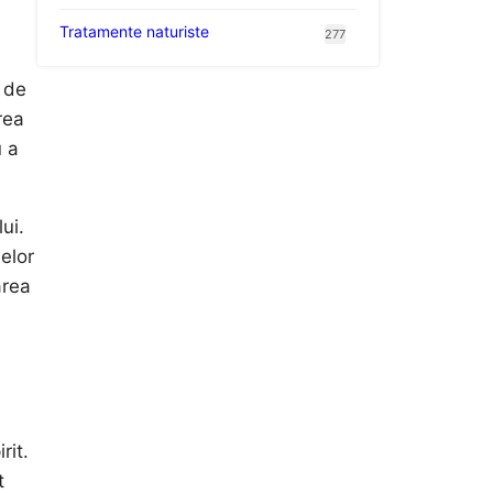
Tratamente naturiste
277
 de
rea
u a
ui.
elor
area
rit.
t