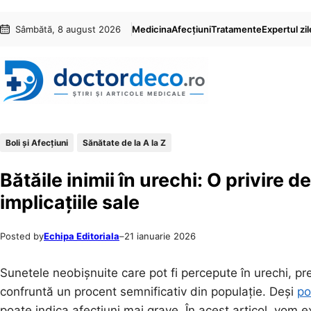
Sari
Skip
Sâmbătă, 8 august 2026
Medicina
Afecțiuni
Tratamente
Expertul zil
la
to
conținut
content
Boli și Afecțiuni
Sănătate de la A la Z
Bătăile inimii în urechi: O privire d
implicațiile sale
Posted by
Echipa Editoriala
–
21 ianuarie 2026
Sunetele neobișnuite care pot fi percepute în urechi, pr
confruntă un procent semnificativ din populație. Deși
po
poate indica afecțiuni mai grave. În acest articol, vom e