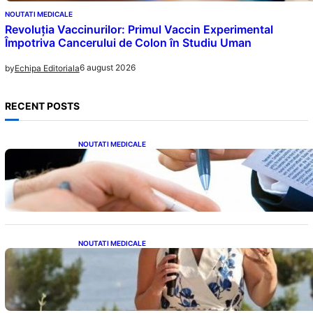
NOUTATI MEDICALE
Revoluția Vaccinurilor: Primul Vaccin Experimental
Împotriva Cancerului de Colon în Studiu Uman
6 august 2026
by
Echipa Editoriala
RECENT POSTS
NOUTATI MEDICALE
Acordul României cu Banca Mondială: O
Analiză Detaliată a Împrumutului și
Condițiilor Impuse
NOUTATI MEDICALE
Nașterea prințesei Eugenie la Lisabona: O
alegere plină de semnificație pentru familia
regală britanică