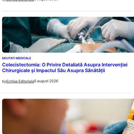
NOUTATI MEDICALE
Colecistectomia: O Privire Detaliată Asupra Intervenției
Chirurgicale și Impactul Său Asupra Sănătății
6 august 2026
by
Echipa Editoriala