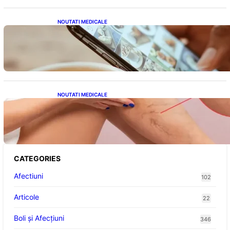
NOUTATI MEDICALE
Revoluția Bateriilor pentru Telefoane:
Avantaje, Provocări și Viitorul Tehnologiei
Energetice
NOUTATI MEDICALE
Varicele și Umflarea Picioarelor pe Caniculă:
Înțelegerea Simptomelor și Măsurilor de
Prevenție
CATEGORIES
Afectiuni
102
Articole
22
Boli și Afecțiuni
346