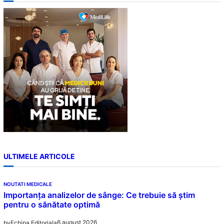
c
h
ULTIMELE ARTICOLE
NOUTATI MEDICALE
Importanța analizelor de sânge: Ce trebuie să știm
pentru o sănătate optimă
6 august 2026
by
Echipa Editoriala