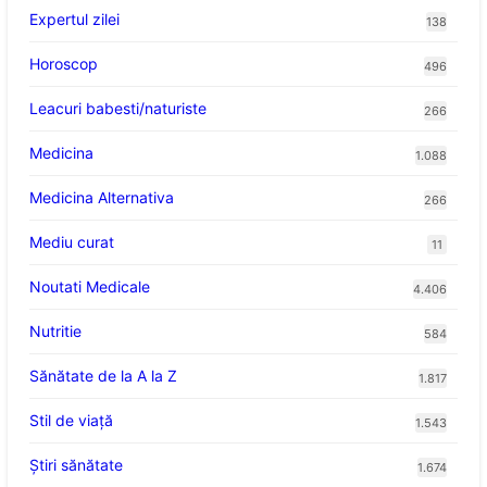
Expertul zilei
138
Horoscop
496
Leacuri babesti/naturiste
266
Medicina
1.088
Medicina Alternativa
266
Mediu curat
11
Noutati Medicale
4.406
Nutritie
584
Sănătate de la A la Z
1.817
Stil de viaţă
1.543
Ştiri sănătate
1.674