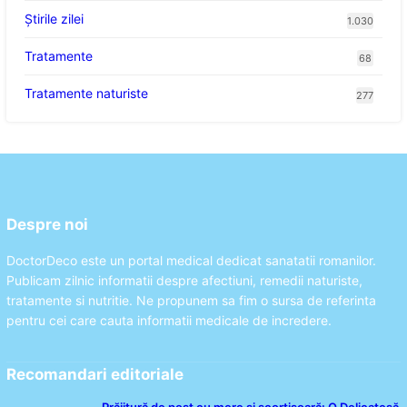
Știrile zilei
1.030
Tratamente
68
Tratamente naturiste
277
Despre noi
DoctorDeco este un portal medical dedicat sanatatii romanilor.
Publicam zilnic informatii despre afectiuni, remedii naturiste,
tratamente si nutritie. Ne propunem sa fim o sursa de referinta
pentru cei care cauta informatii medicale de incredere.
Recomandari editoriale