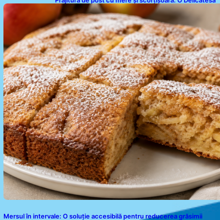
Prăjitură de post cu mere și scorțișoară: O Delicatesă
Dulce pentru Postul Adormirii Maicii Domnului
Mersul în intervale: O soluție accesibilă pentru reducerea grăsimii