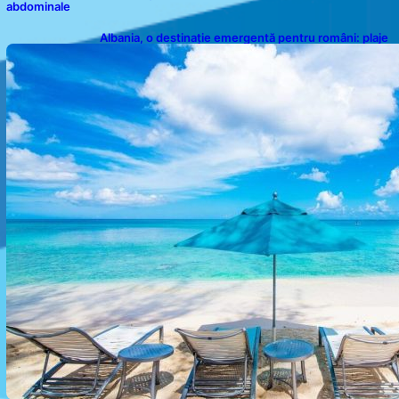
abdominale
Albania, o destinație emergentă pentru români: plaje
spectaculoase, ape turcoaz și prețuri accesibile