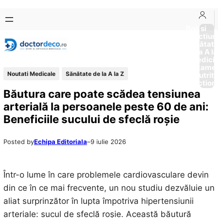
Sari
Skip
la
to
Boli si
Afectiun
conținut
content
Sănătat
de la A la
Medici
Tratame
Noutati Medicale
Sănătate de la A la Z
Nutriti
Diction
Băutura care poate scădea tensiunea
arterială la persoanele peste 60 de ani:
Beneficiile sucului de sfeclă roșie
Posted by
Echipa Editoriala
–
9 iulie 2026
Într-o lume în care problemele cardiovasculare devin
din ce în ce mai frecvente, un nou studiu dezvăluie un
aliat surprinzător în lupta împotriva hipertensiunii
arteriale: sucul de sfeclă roșie. Această băutură