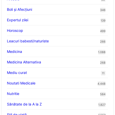
Boli și Afecțiuni
346
Expertul zilei
139
Horoscop
499
Leacuri babesti/naturiste
266
Medicina
1.088
Medicina Alternativa
268
Mediu curat
11
Noutati Medicale
4.448
Nutritie
584
Sănătate de la A la Z
1.827
Stil de viaţă