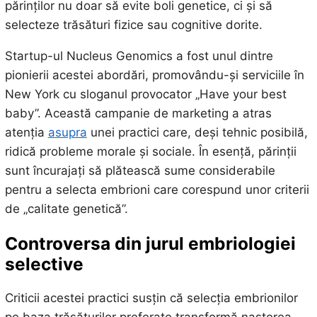
părinților nu doar să evite boli genetice, ci și să
selecteze trăsături fizice sau cognitive dorite.
Startup-ul Nucleus Genomics a fost unul dintre
pionierii acestei abordări, promovându-și serviciile în
New York cu sloganul provocator „Have your best
baby”. Această campanie de marketing a atras
atenția
asupra
unei practici care, deși tehnic posibilă,
ridică probleme morale și sociale. În esență, părinții
sunt încurajați să plătească sume considerabile
pentru a selecta embrioni care corespund unor criterii
de „calitate genetică”.
Controversa din jurul embriologiei
selective
Criticii acestei practici susțin că selecția embrionilor
pe baza trăsăturilor preferate transformă nașterea