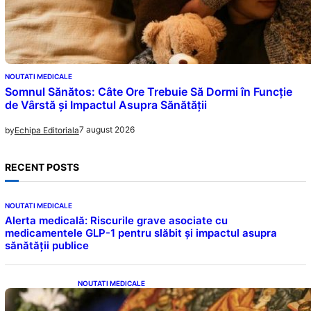
NOUTATI MEDICALE
Somnul Sănătos: Câte Ore Trebuie Să Dormi în Funcție
de Vârstă și Impactul Asupra Sănătății
7 august 2026
by
Echipa Editoriala
RECENT POSTS
NOUTATI MEDICALE
Alerta medicală: Riscurile grave asociate cu
medicamentele GLP-1 pentru slăbit și impactul asupra
sănătății publice
NOUTATI MEDICALE
Postul Adormirii Maicii Domnului: Tradiții,
Superstiții și Implicații Spiritualitate în 2026