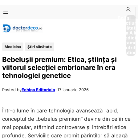
Sari
Skip
la
to
Boli si
Afectiun
conținut
content
Sănătat
de la A la
Medici
Tratame
Medicina
Ştiri sănătate
Nutriti
Diction
Bebelușii premium: Etica, știința și
viitorul selecției embrionare în era
tehnologiei genetice
Posted by
Echipa Editoriala
–
17 ianuarie 2026
Într-o lume în care tehnologia avansează rapid,
conceptul de „bebelus premium” devine din ce în ce
mai popular, stârnind controverse și întrebări etice
profunde. Serviciile care promit părinților să aleagă