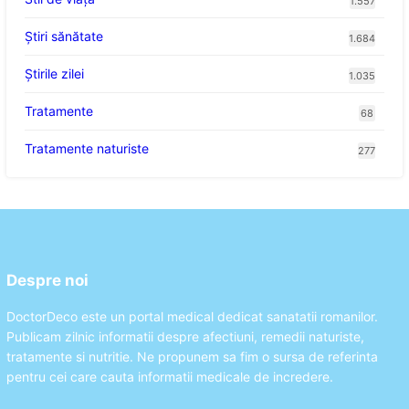
1.557
Ştiri sănătate
1.684
Știrile zilei
1.035
Tratamente
68
Tratamente naturiste
277
Despre noi
DoctorDeco este un portal medical dedicat sanatatii romanilor.
Publicam zilnic informatii despre afectiuni, remedii naturiste,
tratamente si nutritie. Ne propunem sa fim o sursa de referinta
pentru cei care cauta informatii medicale de incredere.