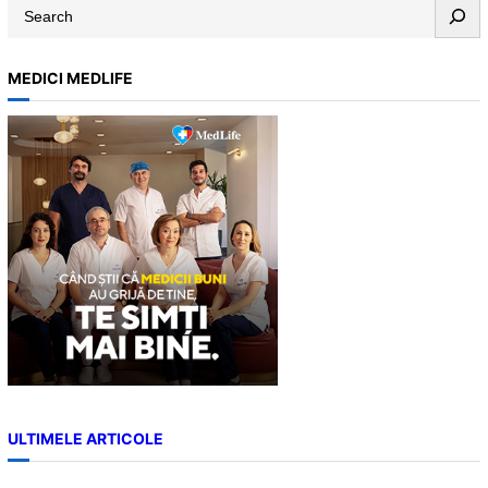
S
e
a
MEDICI MEDLIFE
r
c
h
ULTIMELE ARTICOLE