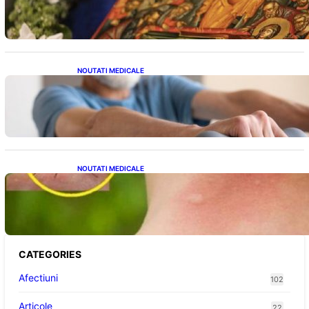
NOUTATI MEDICALE
Îmbunătățirea sănătății cardiovasculare:
Patru exerciții simple pentru reducerea
tensiunii arteriale la domiciliu
NOUTATI MEDICALE
Cum bacteriile pielii influențează atracția
țânțarilor: O nouă viziune asupra alegerii
victimelor
CATEGORIES
Afectiuni
102
Articole
22