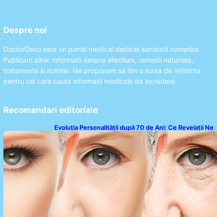
Despre noi
DoctorDeco este un portal medical dedicat sanatatii romanilor.
Publicam zilnic informatii despre afectiuni, remedii naturiste,
tratamente si nutritie. Ne propunem sa fim o sursa de referinta
pentru cei care cauta informatii medicale de incredere.
Recomandari editoriale
Evoluția Personalității după 70 de Ani: Ce Revelații Ne
Oferă Studiile Psihologice