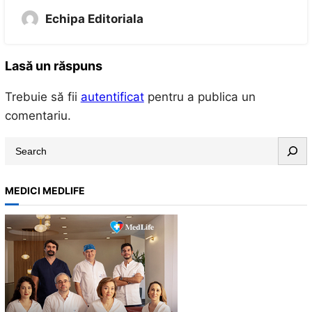
Echipa Editoriala
Lasă un răspuns
Trebuie să fii
autentificat
pentru a publica un
comentariu.
S
e
a
MEDICI MEDLIFE
r
c
h