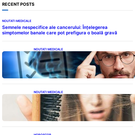
RECENT POSTS
NOUTATI MEDICALE
Semnele nespecifice ale cancerului: Înțelegerea
simptomelor banale care pot prefigura o boală gravă
NOUTATI MEDICALE
Inteligența dincolo de note: Semnele unui IQ
ridicat care nu țin de școală
NOUTATI MEDICALE
Semnele unei deficiențe de proteine:
Impactul asupra sănătății tale
HOROSCOP