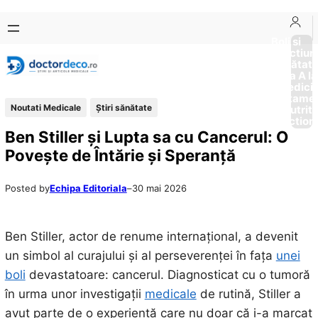
Sari
Skip
la
to
Boli si
Afectiun
conținut
content
Sănătat
de la A la
Medici
Tratame
Noutati Medicale
Ştiri sănătate
Nutriti
Diction
Ben Stiller și Lupta sa cu Cancerul: O
Povește de Întărie și Speranță
Posted by
Echipa Editoriala
–
30 mai 2026
Ben Stiller, actor de renume internațional, a devenit
un simbol al curajului și al perseverenței în fața
unei
boli
devastatoare: cancerul. Diagnosticat cu o tumoră
în urma unor investigații
medicale
de rutină, Stiller a
avut parte de o experiență care nu doar că i-a marcat