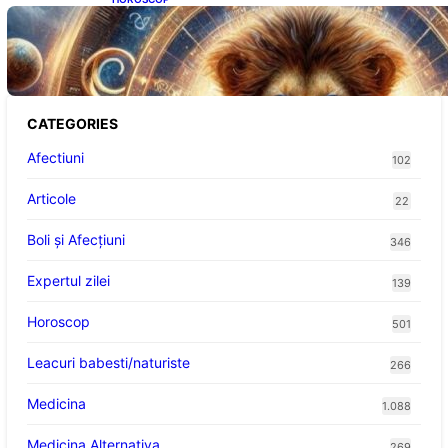
Portalul Leului 8/8: Oportunități de
Abundență pentru Cinci Zodii în 2026
CATEGORIES
Afectiuni
102
Articole
22
Boli și Afecțiuni
346
Expertul zilei
139
Horoscop
501
Leacuri babesti/naturiste
266
Medicina
1.088
Medicina Alternativa
269