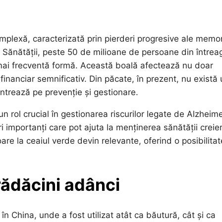
plexă, caracterizată prin pierderi progresive ale memor
 a Sănătății, peste 50 de milioane de persoane din întrea
mai frecventă formă. Această boală afectează nu doar
i financiar semnificativ. Din păcate, în prezent, nu există
ntrează pe prevenție și gestionare.
 rol crucial în gestionarea riscurilor legate de Alzheime
ori importanți care pot ajuta la menținerea sănătății creier
oare la ceaiul verde devin relevante, oferind o posibilitat
 rădăcini adânci
n China, unde a fost utilizat atât ca băutură, cât și ca