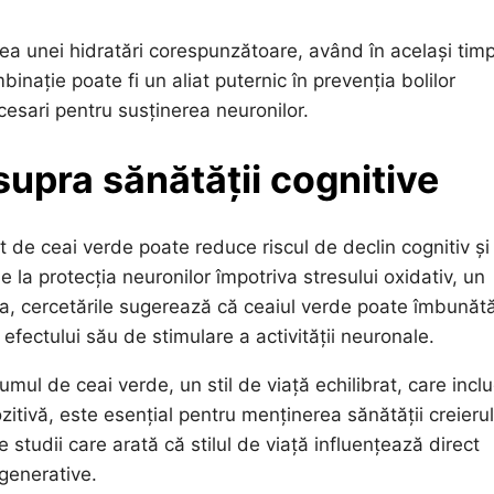
ea unei hidratări corespunzătoare, având în același tim
inație poate fi un aliat puternic în prevenția bolilor
cesari pentru susținerea neuronilor.
supra sănătății cognitive
t de ceai verde poate reduce riscul de declin cognitiv și
 la protecția neuronilor împotriva stresului oxidativ, un
a, cercetările sugerează că ceaiul verde poate îmbunătă
 efectului său de stimulare a activității neuronale.
mul de ceai verde, un stil de viață echilibrat, care incl
itivă, este esențial pentru menținerea sănătății creierul
tudii care arată că stilul de viață influențează direct
egenerative.