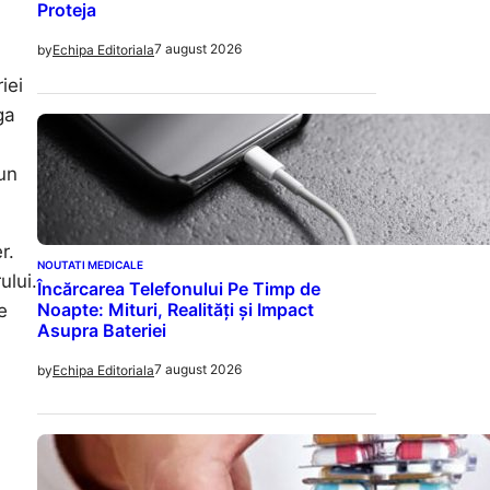
Proteja
7 august 2026
by
Echipa Editoriala
iei
ga
 un
r.
NOUTATI MEDICALE
ului.
Încărcarea Telefonului Pe Timp de
Noapte: Mituri, Realități și Impact
e
Asupra Bateriei
7 august 2026
by
Echipa Editoriala