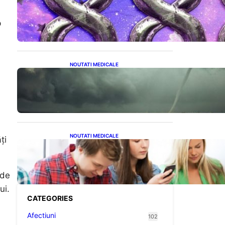
Energia Banilor și a
Norocului: Ce să Eviți pe 8
August pentru a Nu Bloca
p
Fluxul Prosperității
NOUTATI MEDICALE
România în fața unei veri
extreme: Canicula și
efectele sale devastatoare
în august
NOUTATI MEDICALE
ți
Impactul ascuns al
smartphone-urilor asupra
sănătății: Cum scrollingul
zilnic ne afectează corpul
ude
ui.
CATEGORIES
Afectiuni
102