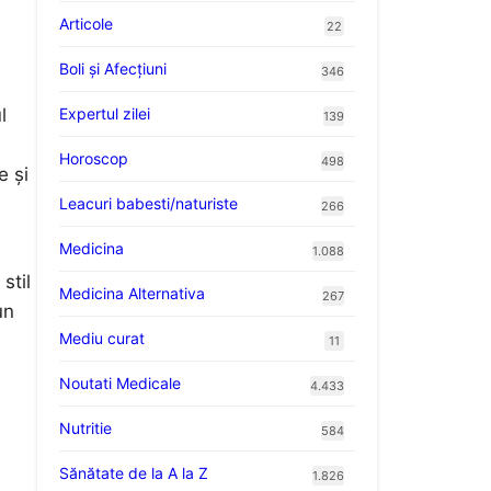
Articole
22
Boli și Afecțiuni
346
Expertul zilei
l
139
Horoscop
498
e și
Leacuri babesti/naturiste
266
Medicina
.
1.088
stil
Medicina Alternativa
267
un
Mediu curat
11
Noutati Medicale
4.433
Nutritie
584
Sănătate de la A la Z
1.826