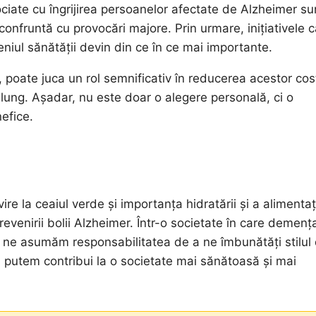
sociate cu îngrijirea persoanelor afectate de Alzheimer su
onfruntă cu provocări majore. Prin urmare, inițiativele 
niul sănătății devin din ce în ce mai importante.
 poate juca un rol semnificativ în reducerea acestor cost
lung. Așadar, nu este doar o alegere personală, ci o
efice.
ire la ceaiul verde și importanța hidratării și a alimentaț
revenirii bolii Alzheimer. Într-o societate în care demenț
să ne asumăm responsabilitatea de a ne îmbunătăți stilul
e, putem contribui la o societate mai sănătoasă și mai