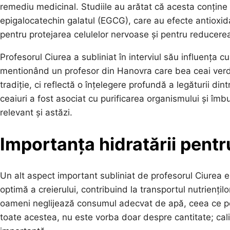
remediu medicinal. Studiile au arătat că acesta conține o 
epigalocatechin galatul (EGCG), care au efecte antioxidan
pentru protejarea celulelor nervoase și pentru reducerea 
Profesorul Ciurea a subliniat în interviul său influența cu
mentionând un profesor din Hanovra care bea ceai verd
tradiție, ci reflectă o înțelegere profundă a legăturii di
ceaiuri a fost asociat cu purificarea organismului și îmb
relevant și astăzi.
Importanța hidratării pentr
Un alt aspect important subliniat de profesorul Ciurea e
optimă a creierului, contribuind la transportul nutriențilo
oameni neglijează consumul adecvat de apă, ceea ce poa
toate acestea, nu este vorba doar despre cantitate; cali