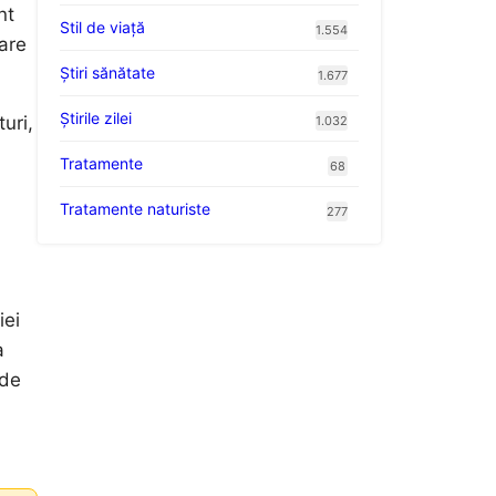
nt
Stil de viaţă
1.554
care
Ştiri sănătate
1.677
Știrile zilei
uri,
1.032
Tratamente
68
Tratamente naturiste
277
iei
a
 de