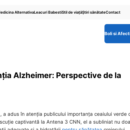
edicina Alternativa
Leacuri Babesti
Stil de viaţă
Ştiri sănătate
Contact
Boli si Afect
nția Alzheimer: Perspective de la
 a adus în atenția publicului importanța ceaiului verde 
discuție captivantă la Antena 3 CNN, el a subliniat nu do
ații adecvate și a hidratării
pentru sănătatea
creierului.