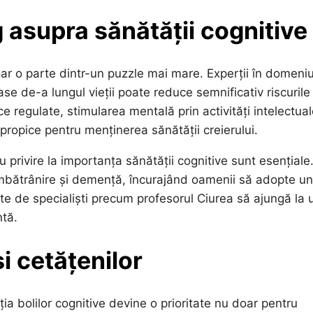
 asupra sănătății cognitive
ar o parte dintr-un puzzle mai mare. Experții în domeniu
e de-a lungul vieții poate reduce semnificativ riscurile
ce regulate, stimularea mentală prin activități intelectual
 propice pentru menținerea sănătății creierului.
u privire la importanța sănătății cognitive sunt esențiale
îmbătrânire și demență, încurajând oamenii să adopte un 
ate de specialiști precum profesorul Ciurea să ajungă la 
ntă.
i cetățenilor
ia bolilor cognitive devine o prioritate nu doar pentru