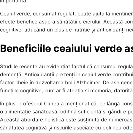
importantă.
Ceaiul verde, consumat regulat, poate ajuta la menținer
efecte benefice asupra sănătății creierului. Această comb
cognitive, aducând un plus de nutriție și antioxidanți ne
Beneficiile ceaiului verde a
Studiile recente au evidențiat faptul că consumul regula
demență. Antioxidanții prezenți în ceaiul verde contribuie
factor cheie în dezvoltarea bolii Alzheimer. De asemene
funcțiile cognitive, cum ar fi atenția și memoria, datorită
În plus, profesorul Ciurea a menționat că, pe lângă consu
o alimentație sănătoasă, odihnă suficientă și gândire poz
Această abordare holistică este susținută de numeroase s
sănătatea cognitivă și riscurile asociate cu boli neurod