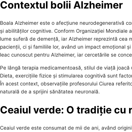
Contextul bolii Alzheimer
Boala Alzheimer este o afecțiune neurodegenerativă com
și abilităților cognitive. Conform Organizației Mondiale
lume suferă de demență, iar Alzheimer reprezintă cea 
pacienții, ci și familiile lor, având un impact emoțional ș
leac cunoscut pentru Alzheimer, iar cercetările se conce
Pe lângă terapia medicamentoasă, stilul de viață joacă un
Dieta, exercițiile fizice și stimularea cognitivă sunt fact
În acest context, observațiile profesorului Ciurea referit
naturală de a sprijini sănătatea neuronală.
Ceaiul verde: O tradiție cu
Ceaiul verde este consumat de mii de ani, având origini î