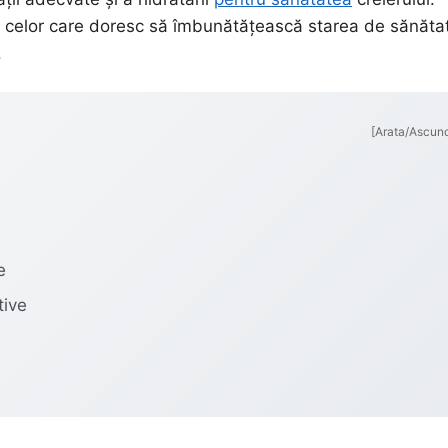
ul celor care doresc să îmbunătățească starea de sănăta
.
[Arata/Ascun
e
tive