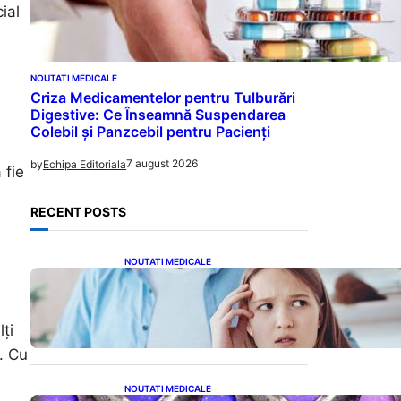
ial
NOUTATI MEDICALE
Criza Medicamentelor pentru Tulburări
Digestive: Ce Înseamnă Suspendarea
Colebil și Panzcebil pentru Pacienți
7 august 2026
by
Echipa Editoriala
 fie
RECENT POSTS
NOUTATI MEDICALE
Impactul Cuvintelor: Cele 7
Fraze Pe Care Părinții Ar
Trebui Să Le Evite Cu Primul
Născut
ți
. Cu
NOUTATI MEDICALE