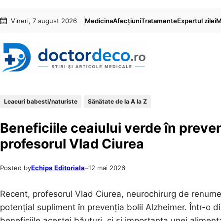
Sari
Skip
Vineri, 7 august 2026
Medicina
Afecțiuni
Tratamente
Expertul zilei
M
la
to
conținut
content
Leacuri babesti/naturiste
Sănătate de la A la Z
Beneficiile ceaiului verde în preve
profesorul Vlad Ciurea
Posted by
Echipa Editoriala
–
12 mai 2026
Recent, profesorul Vlad Ciurea, neurochirurg de renume,
potențial supliment în prevenția bolii Alzheimer. Într-o 
beneficiile acestei băuturi, ci și importanța unei aliment