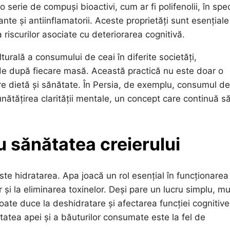
serie de compuși bioactivi, cum ar fi polifenolii, în spec
te și antiinflamatorii. Aceste proprietăți sunt esențiale
riscurilor asociate cu deteriorarea cognitivă.
lturală a consumului de ceai în diferite societăți,
e după fiecare masă. Această practică nu este doar o
ntre dietă și sănătate. În Persia, de exemplu, consumul de
unătățirea clarității mentale, un concept care continuă să
u sănătatea creierului
ste hidratarea. Apa joacă un rol esențial în funcționarea
r și la eliminarea toxinelor. Deși pare un lucru simplu, mul
te duce la deshidratare și afectarea funcției cognitive
tatea apei și a băuturilor consumate este la fel de