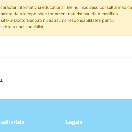
 caracter informativ si educational. Ele nu inlocuiesc consultul medica
nainte de a incepe orice tratament naturist sau de a modifica
i site-ul DoctorDeco.ro nu isi asuma responsabilitatea pentru
labila a unui specialist.
u.
editoriale
Legale